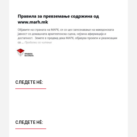
СЛЕДЕТЕ НÈ:
СЛЕДЕТЕ НÈ: