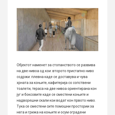
Објектот наменет за стопанството се развива
на две нивоа од кои: второто пристапно ниво
содржи: плевна каде се доставува и чува
хрната за коњите, кафитерија со сопствени
тоалети, тераса на две нивоа ориентирана кон
југ и боксовите каде се сместени коњите и
надворешни скали кои водат кон првото ниво.
Тука се сместени сите помошни простории за
нега и грижа на коњите и осум оградени