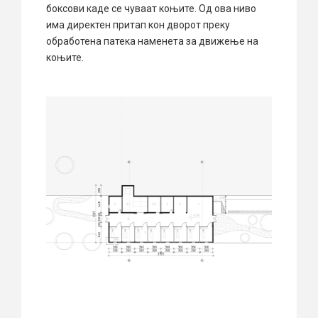
боксови каде се чуваат коњите. Од ова ниво
има директен притап кон дворот преку
обработена патека наменета за движење на
коњите.