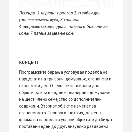
Легенда: 1.паркинг простор 2.станбен дел
(повеќе семејна куќа) 3.градина
4.репрезентативен дел 5. плевна 6.боксови за
коњи 7.патека за јавање коњ
КОНЦЕПТ
Програмските барања условуваа поделба на
парцелата на три зони: домување, стопански и
економски дел. Оттука се планирани два
објекти од кои во еден е планирано домување
на шест члено семејство со дополнителни
содржини. Вториот објект е наменет за
стопанството. Правоаголната издолжена
форма на парцелата услови објектите да бидат
поставени еден до друг, визуелно раздвоени