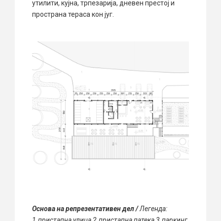
утилити, кујна, трпезарија, дневен престој и
пространа тераса кон југ.
Основа на репрезентативен дел /
Легенда:
1.пристапна улица 2.пристапна патека 3.паркинг