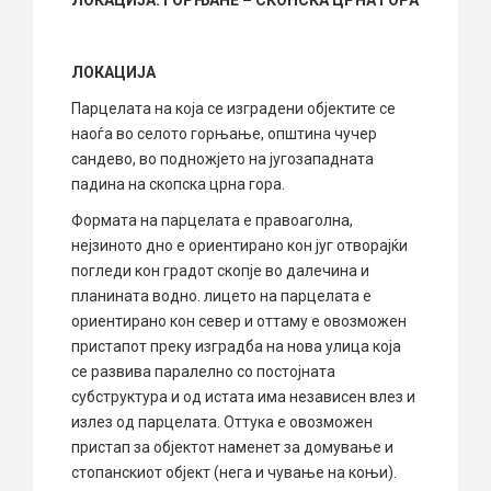
ЛОКАЦИЈА
:
ГОРЊАНЕ – СКОПСКА ЦРНА ГОРА
ЛОКАЦИЈА
Парцелата на која се изградени објектите се
наоѓа во селото горњање, општина чучер
сандево, во подножјето на југозападната
падина на скопска црна гора.
Формата на парцелата е правоаголна,
нејзиното дно е ориентирано кон југ отворајќи
погледи кон градот скопје во далечина и
планината водно. лицето на парцелата е
ориентирано кон север и оттаму е овозможен
пристапот преку изградба на нова улица која
се развива паралелно со постојната
субструктура и од истата има независен влез и
излез од парцелата. Оттука е овозможен
пристап за објектот наменет за домување и
стопанскиот објект (нега и чување на коњи).