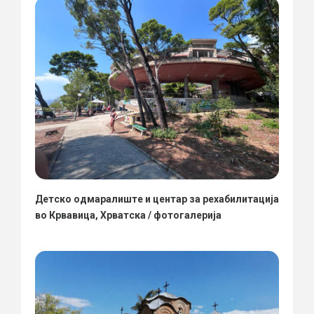
Детско одмаралиште и центар за рехабилитација
во Крвавица, Хрватска / фотогалерија