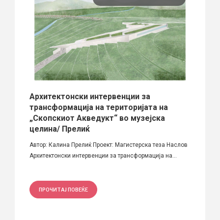
Архитектонски интервенции за
Соби
трансформација на територијата на
Ташк
„Скопскиот Акведукт“ во музејска
а
Семест
целина/ Прелиќ
Тема: 
Автор: Калина Прелиќ Проект: Магистерска теза Наслов
Архитектонски интервенции за трансформација на...
ПРО
ПРОЧИТАЈ ПОВЕЌЕ