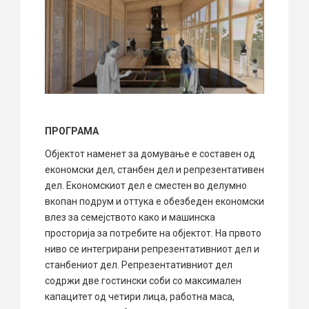
ПРОГРАМА
Објектот наменет за домување е составен од
економски дел, станбен дел и репрезентативен
дел. Економскиот дел е сместен во делумно
вкопан подрум и оттука е обезбеден економски
влез за семејството како и машинска
просторија за потребите на објектот. На првото
ниво се интегрирани репрезентативниот дел и
станбениот дел. Репрезентативниот дел
содржи две гостински соби со максимален
капацитет од четири лица, работна маса,