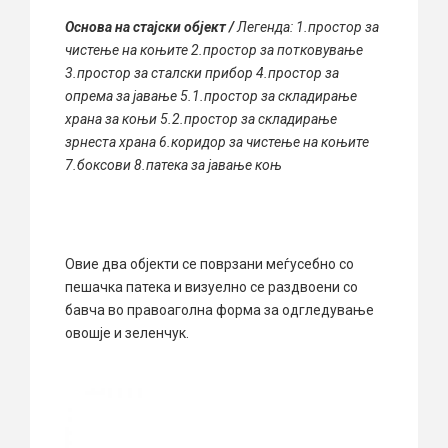
O
снова на стајски објект /
Легенда: 1.простор за
чистење на коњите 2.простор за потковување
3.простор за сталски прибор 4.простор за
опрема за јавање 5.1.простор за складирање
храна за коњи 5.2.простор за складирање
зрнеста храна 6.коридор за чистење на коњите
7.боксови 8.патека за јавање коњ
Овие два објекти се поврзани меѓусебно со
пешачка патека и визуелно се раздвоени со
бавча во правоаголна форма за одгледување
овошје и зеленчук.