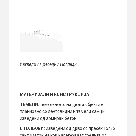
Изгледи / Пресеци / Погледи
МАТЕРИЈАЛИ И КОНСТРУКЦИЈА
ТЕМЕЛИ:
темелењето на двата објекти е
планирано со лентовидни и темели самци
изведени од армиран бетон.
СТОЛБОВИ:
изведени од дрво со пресек 15/35
сантиметри на кои налегнуваат гредите од