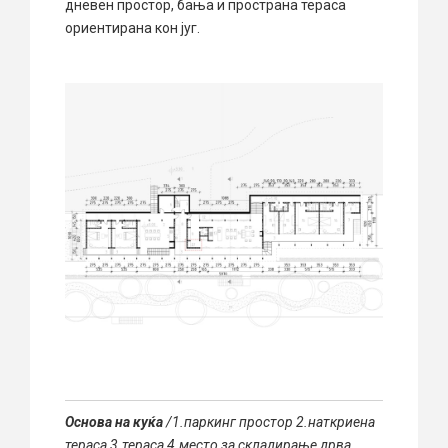
дневен простор, бања и пространа тераса
ориентирана кон југ.
Основа на куќа
/1.паркинг простор 2.наткриена
тераса 3.тераса 4.место за складирање дрва