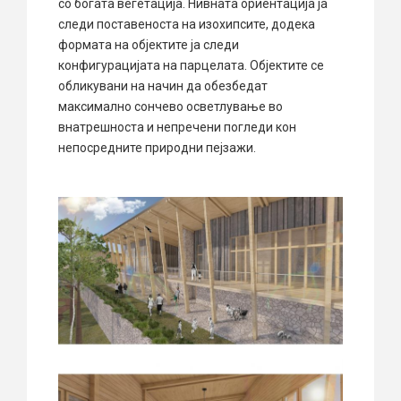
со богата вегетација. Нивната ориентација ја
следи поставеноста на изохипсите, додека
формата на објектите ја следи
конфигурацијата на парцелата. Објектите се
обликувани на начин да обезбедат
максимално сончево осветлување во
внатрешноста и непречени погледи кон
непосредните природни пејзажи.