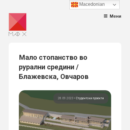
Macedonian
Skip
Мени
to
content
Мало стопанство во
рурални средини /
Блажевска, Овчаров
28.09.2023
•
Студентски проекти