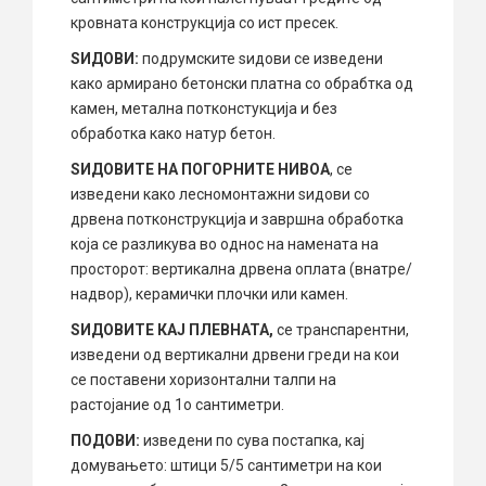
кровната конструкција со ист пресек.
SИДОВИ:
подрумските sидови се изведени
како армирано бетонски платна со обрабтка од
камен, метална потконстукција и без
обработка како натур бетон.
SИДОВИТЕ НА ПОГОРНИТЕ НИВОА
, се
изведени како лесномонтажни sидови со
дрвена потконструкција и завршна обработка
која се разликува во однос на намената на
просторот: вертикална дрвена оплата (внатре/
надвор), керамички плочки или камен.
SИДОВИТЕ КАЈ ПЛЕВНАТА,
се транспарентни,
изведени од вертикални дрвени греди на кои
се поставени хоризонтални талпи на
растојание од 1о сантиметри.
ПОДОВИ:
изведени по сува постапка, кај
домувањето: штици 5/5 сантиметри на кои