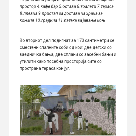
простор 4.кафе бар 5.остава 6.тоалети 7.тераса
8.плевна 9.пристап за достава на храна за
коњите 10.градина 11.патека за јавање коњ
Во вториот дел подигнат за 170 сантиметри се
сместени спалните соби од кои: две детски со
заедничка бања, две сплани со засебни бањи и
утилити како посебна просторија сите со
пространа тераса кон југ.