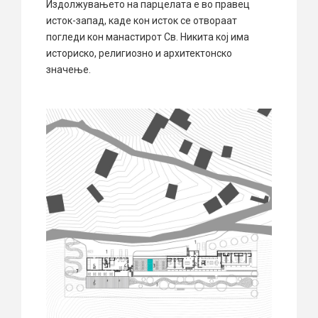
Издолжувањето на парцелата е во правец
исток-запад, каде кон исток се отвораат
погледи кон манастирот Св. Никита кој има
историско, религиозно и архитектонско
значење.