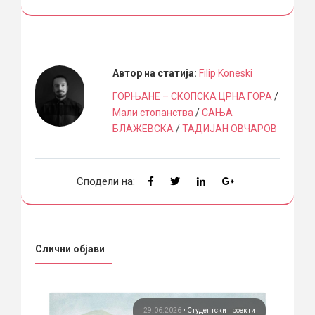
Автор на статија:
Filip Koneski
ГОРЊАНЕ – СКОПСКА ЦРНА ГОРА
/
Мали стопанства
/
САЊА
БЛАЖЕВСКА
/
ТАДИЈАН ОВЧАРОВ
Сподели на:
Слични објави
кти
29.06.2026
•
Студентски проекти