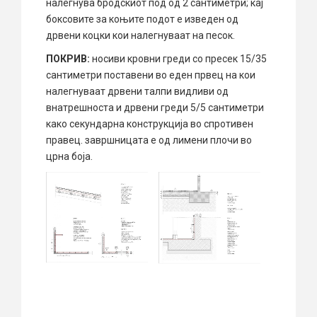
налегнува бродскиот под од 2 сантиметри; кај
боксовите за коњите подот е изведен од
дрвени коцки кои налегнуваат на песок.
ПОКРИВ:
носиви кровни греди со пресек 15/35
сантиметри поставени во еден првец на кои
налегнуваат дрвени талпи видливи од
внатрешноста и дрвени греди 5/5 сантиметри
како секундарна конструкција во спротивен
правец. завршницата е од лимени плочи во
црна боја.