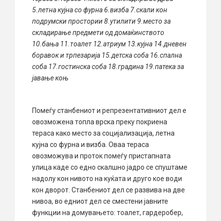
5.летна кујна со фурна 6.визба 7.скали кон
подрумски простории 8.утилити 9.место за
складирање предмети од домаќинството
10.бања 11.тоалет 12.атриум 13.кујна 14.дневен
боравок и трпезарија 15.детска соба 16.спална
соба 17.гостинска соба 18.градина 19.патека за
јавање коњ
Помеѓу станбениот и репрезентативниот дел е
овозможена топла врска преку покриена
тераса како место за социјализација, летна
кујна со фурна и визба. Оваа тераса
овозможува и проток помеѓу пристапната
улица каде со едно скалшно јадро се спуштаме
надолу кон нивото на куќата и друго кое води
кон дворот. Станбениот дел се развива на две
нивоа, во едниот дел се сместени јавните
функции на домувањето: тоалет, гардеробер,