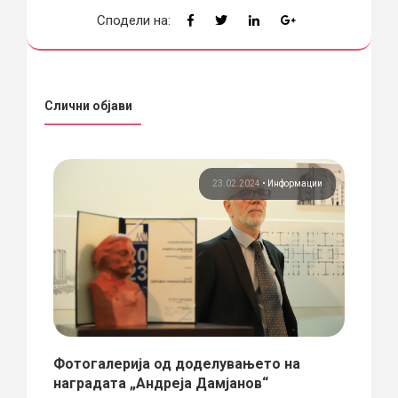
Сподели на:
Слични објави
ции
23.02.2024
•
Информации
Фотогалерија од доделувањето на
Изло
наградата „Андреја Дамјанов“
јази