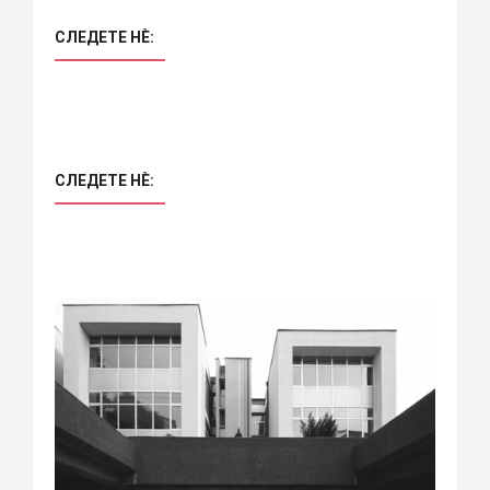
СЛЕДЕТЕ НÈ:
СЛЕДЕТЕ НÈ: