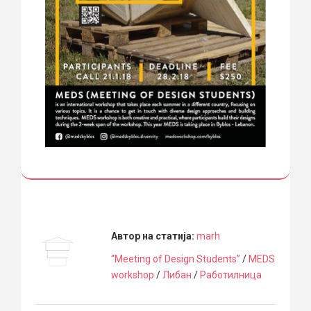
Автор на статија:
marh
“Meeting of Design Students”
/
MEDS
workshop
/
Либан
/
Работилница