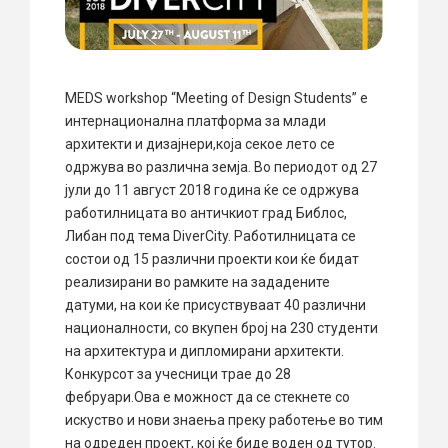
MEDS workshop “Meeting of Design Students” е
интернационална платформа за млади
архитекти и дизајнери,која секое лето се
одржува во различна земја. Во периодот од 27
јули до 11 август 2018 година ќе се одржува
работилницата во античкиот град Библос,
Либан под тема DiverCity. Работилницата се
состои од 15 различни проекти кои ќе бидат
реализирани во рамките на зададените
датуми, на кои ќе присуствуваат 40 различни
националности, со вкупен број на 230 студенти
на архитектура и дипломирани архитекти.
Конкурсот за учесници трае до 28
фебруари.Ова е можност да се стекнете со
искуство и нови знаења преку работење во тим
на одреден проект, кој ќе биде воден од тутор.