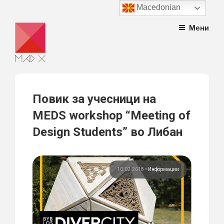
Macedonian
Skip
Мени
to
content
Повик за учесници на
MEDS workshop “Meeting of
Design Students” во Либан
10.02.2018
•
Информации