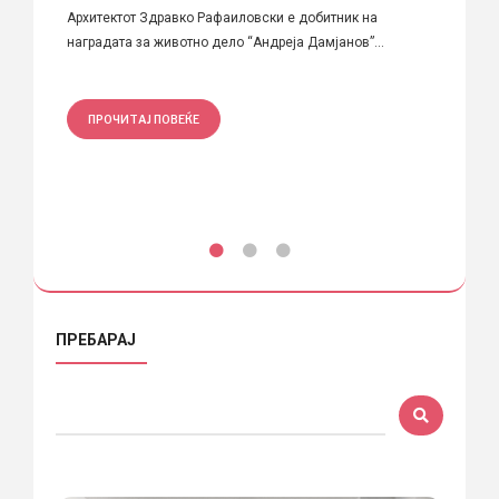
архи
Архитектот Здравко Рафаиловски е добитник на
наградата за животно дело “Андреја Дамјанов”...
Архите
и Мето
ПРОЧИТАЈ ПОВЕЌЕ
ПРО
ПРЕБАРАЈ