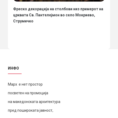
Фреско декорација на столбови низ примерот на
црквата Св. Пантелејмон во село Мокриево,
Струмичко
ИНФО
Марх е нет простор
посветен на промоција
на македонската архитектура
пред пошироката јавност,