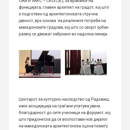
ОАИ И УАКС – СКОПЈЕ), за враќање на
функцијата, главен архитект на градот, кој што
е подготвен од архитектонската стручна
јавност, врз основа на реалените потреби на
македонските градови, кој што со својот урбан
развој се движат забрзано во надолна линија.
Центарот за културно наследство од Радовиш,
како асоцијација на граѓани упатува јавна
благодарност до сите учесници на форумот, кој
што придонесоа да се воспостави нов дијалог
на македонската архитектонска сцена помеѓу