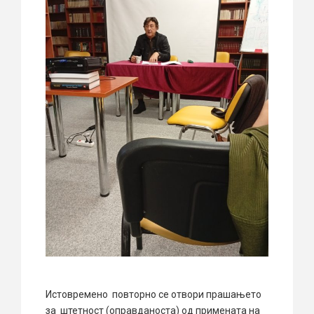
Истовремено повторно се отвори прашањето
за штетност (оправданоста) од примената на