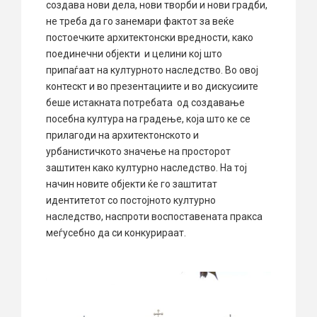
создава нови дела, нови творби и нови градби,
не треба да го занемари фактот за веќе
постоечките архитектонски вредности, како
поединечни објекти и целини кој што
припаѓаат на културното наследство. Во овој
контескт и во презентациите и во дискусиите
беше истакната потребата од создавање
посебна култура на градење, која што ке се
прилагоди на архитектонското и
урбанистичкото значење на просторот
заштитен како културно наследство. На тој
начин новите објекти ќе го заштитат
идентитетот со постојното културно
наследство, наспроти воспоставената пракса
меѓусебно да си конкурираат.