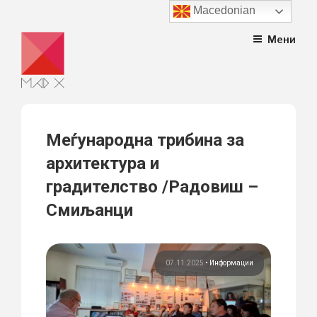
Macedonian
Skip
Мени
to
content
Меѓународна трибина за
архитектура и
градителство /Радовиш –
Смиљанци
07.11.2025
•
Информации