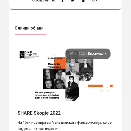
Слични објави
ции
07.11.2022
•
Информации
за
SHARE Skopje 2022
10 д
измот
На 15ти ноември во Македонската филхармонија, ќе се
МАРХ с
оддржи петтото издание...