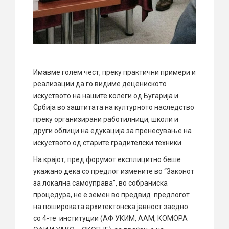
Имавме голем чест, преку практични примери и
реализации да го видиме децениското
искуството на нашите колеги од Бугарија и
Србија во заштитата на културното наследство
преку организирани работилници, школи и
други облици на едукација за пренесување на
искуството од старите градителски техники.
На крајот, пред форумот експлицитно беше
укажано дека со предлог измените во “Законот
за локална самоуправа”, во собраниска
процедура, не е земен во предвид предлогот
на пошироката архитектонска јавност заедно
со 4-те институции (АФ УКИМ, ААМ, КОМОРА