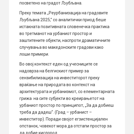
посветено на градот Љубљана.
Преку темата ,,Реурбанизација на градовите
Љубљана 2025,” со аналитички приод беше
истакната позитивната словенечка практика
во третманот на урбаниот простор и
заштитените објекти, наспроти драматичните
случувања во македонските градови како
лоши примери.
Во овој контекст еден од учесниците се
надоврза на белгискиот пример за
сензибилизација на инвеститорот преку
враќање на природата во контекст на
архитектурата и урбанизмот, со елементарната
грижа на сите субјекти во креирањетот на
урбаниот простор по принципот, „За да добиеш
треба да дадеш“. (Град – урбанист –
инвеститор). Поради својот егзистенцијален
опстанок, човекот мора да отстапи простор за
да добие кислород.