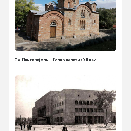
Св. Пантелејмон – Горно нерези / XII век