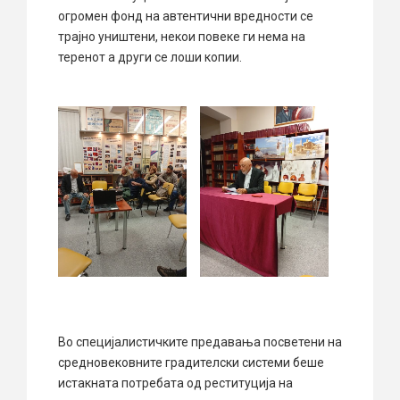
огромен фонд на автентични вредности се
трајно уништени, некои повеке ги нема на
теренот а други се лоши копии.
Во специјалистичките предавања посветени на
средновековните градителски системи беше
истакната потребата од реституција на