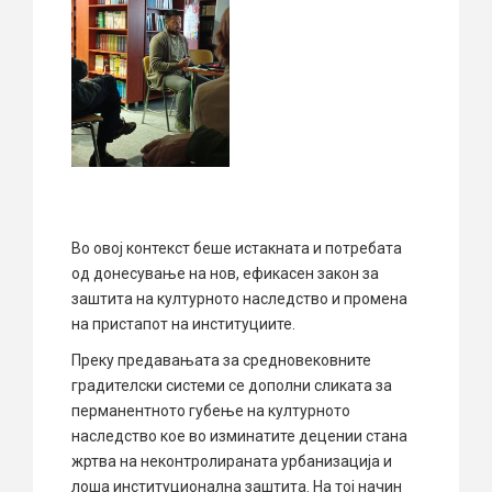
Во овој контекст беше истакната и потребата
од донесување на нов, ефикасен закон за
заштита на културното наследство и промена
на пристапот на институциите.
Преку предавањата за средновековните
градителски системи се дополни сликата за
перманентното губење на културното
наследство кое во изминатите децении стана
жртва на неконтролираната урбанизација и
лоша институционална заштита. На тој начин