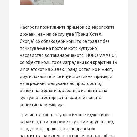
Наспроти позитивните примери од европските
држави, нам ни се случува “Гранд Хотел,
Скопје” со облакодери коишто се градат без
почитување на постоечкото културно
наследство во таканареченото “НОВО МААЛО”,
со објекти коишто се изградени кон крајот на 19
и почетокот на 20 век. Гранд Хотел, но и многу
други локалитети се илуистративни примери
на агресивно делување во просторот од
аспект на екологија, аерација и заштита на
културната историја на градот и нашата
колективна меморија.
Трибината концептуално имаше едукативен
карактер, но истовремено упати и друг поглед
по однос на прашањата поврзани со
заштитата на културното наследство, особено