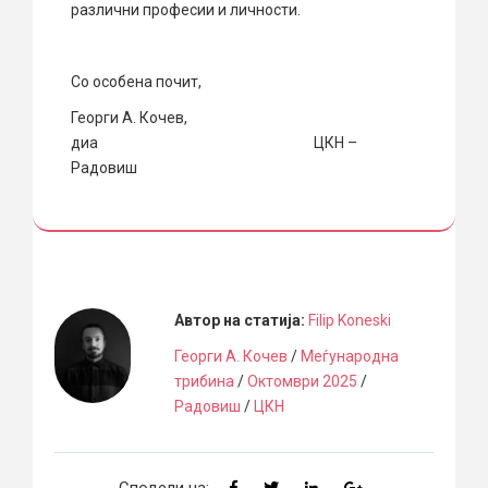
различни професии и личности.
Со особена почит,
Георги А. Кочев,
диа ЦКН –
Радовиш
Автор на статија:
Filip Koneski
Георги А. Кочев
/
Меѓународна
трибина
/
Октомври 2025
/
Радовиш
/
ЦКН
Сподели на: