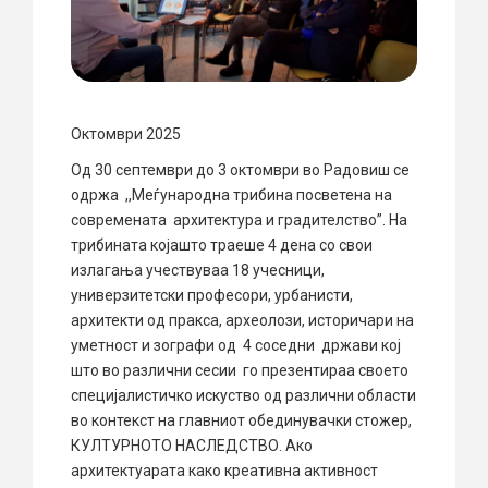
Октомври 2025
Од 30 септември до 3 октомври во Радовиш се
одржа ,,Меѓународна трибина посветена на
современата архитектура и градителство”. На
трибината којашто траеше 4 дена со свои
излагања учествуваа 18 учесници,
универзитетски професори, урбанисти,
архитекти од пракса, археолози, историчари на
уметност и зографи од 4 соседни држави кој
што во различни сесии го презентираа своето
специјалистичко искуство од различни области
во контекст на главниот обединувачки стожер,
КУЛТУРНОТО НАСЛЕДСТВО. Ако
архитектуарата како креативна активност