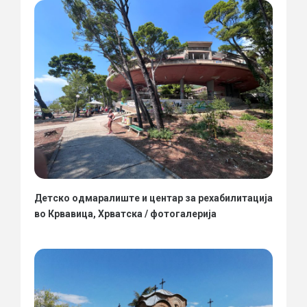
Детско одмаралиште и центар за рехабилитација
во Крвавица, Хрватска / фотогалерија