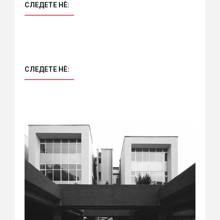
СЛЕДЕТЕ НÈ:
СЛЕДЕТЕ НÈ: