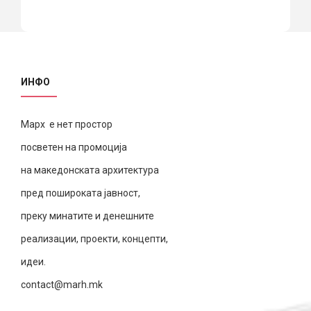
ИНФО
Марх е нет простор
посветен на промоција
на македонската архитектура
пред пошироката јавност,
преку минатите и денешните
реализации, проекти, концепти,
идеи.
contact@marh.mk