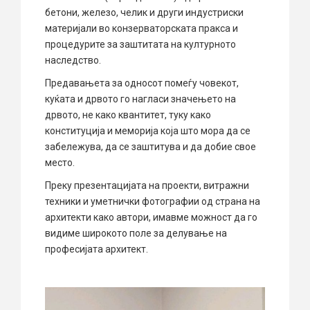
бетони, железо, челик и други индустриски
материјали во конзерваторската пракса и
процедурите за заштитата на културното
наследство.
Предавањета за односот помеѓу човекот,
куќата и дрвото го нагласи значењето на
дрвото, не како квантитет, туку како
конституција и меморија која што мора да се
забележува, да се заштитува и да добие свое
место.
Преку презентацијата на проекти, витражни
техники и уметнички фотографии од страна на
архитекти како автори, имавме можност да го
видиме широкото поле за делување на
професијата архитект.