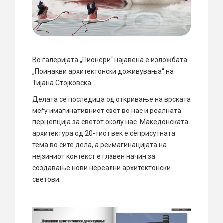
Во галеријата „Пионери“ најавена е изложбата
„Поинакви архитектонски доживувања“ на
Тијана Стојковска.
Делата се последица од откривање на врската
меѓу имагинативниот свет во нас и реалната
перцепција за светот околу нас. Македонската
архитектура од 20-тиот век е сèприсутната
тема во сите дела, а реимагинацијата на
нејзиниот контекст e главен начин за
создавање нови нереални архитектонски
светови.