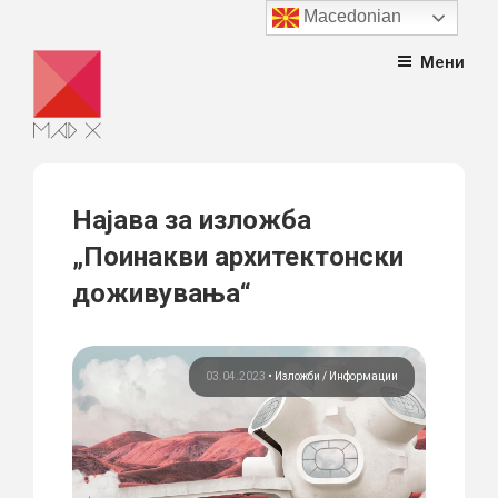
Macedonian
Skip
Мени
to
content
Најава за изложба
„Поинакви архитектонски
доживувања“
03.04.2023
•
Изложби
Информации