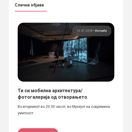
Слични објави
жби
13.07.2018
•
Изложби
бата
Ти си мобилна архитектура/
Архи
ЈА /
фотогалерија од отворањето
архи
на С
Во вторникот во 20:30 часот, во Музејот на современа
уметност...
Во про
Македо