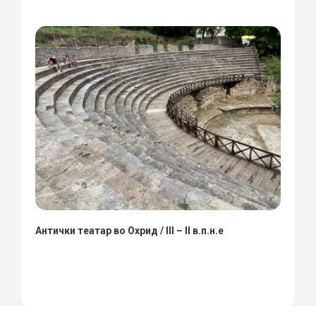
Антички театар во Охрид / III – II в.п.н.е