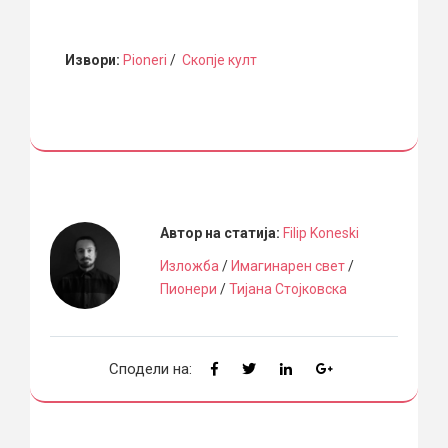
Извори:
Pioneri
/
Скопје култ
Автор на статија:
Filip Koneski
Изложба
/
Имагинарен свет
/
Пионери
/
Тијана Стојковска
Сподели на: