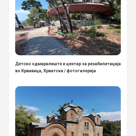
Детско одмаралиште и центар за рехабилитација
во Крвавица, Хрватска / фотогалерија