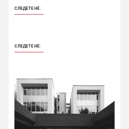
СЛЕДЕТЕ НÈ:
СЛЕДЕТЕ НÈ: