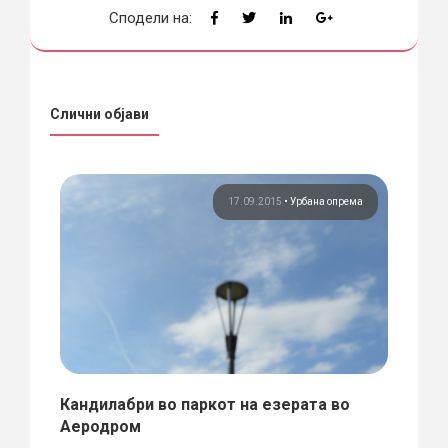
Сподели на:
Слични објави
ема
17.09.2015
•
Урбана опрема
и
Кандилабри во паркот на езерата во
Инте
Аеродром
рање:
Пред н