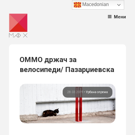
Macedonian
Skip
Мени
to
content
ОММО држач за
велосипеди/ Пазарџиевска
28.03.2019
•
Урбана опрема