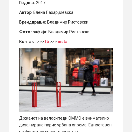
Година:
2017
Автор
: Елена Пазарџиевска
Брендирање:
Владимир Ристовски
Фотографија:
Владимир Ристовски
Контакт
>>>
fb
>>>
insta
Држачот на велосипеди ОММО е внимателно
дизајнирано парче урбана опрема. Едноставен
по форма, со својот елегантен