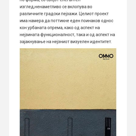
изглед,ненаметливо се вклопува во
различните градски пејзажи. Целиот проект
има намера да поттикне еден поинаков однос
кон урбаната опрема, како од аспект на
нејзината функционалност, така и од аспект на
зајакнување на нејзниот визуелен идентитет.