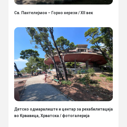
Св. Пантелејмон – Горно нерези / XII век
Детско одмаралиште и центар за рехабилитација
во Крвавица, Хрватска / фотогалерија