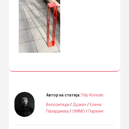
Автор на статија:
Filip Koneski
Велосипеди
/
Држач
/
Елена
Пазарџиева
/
ОММО
/
Паркинг