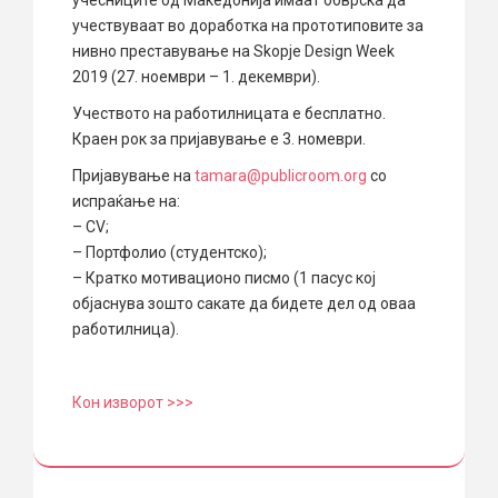
учествуваат во доработка на прототиповите за
нивно преставување на Skopje Design Week
2019 (27. ноември – 1. декември).
Учеството на работилницата е бесплатно.
Краен рок за пријавување е 3. номеври.
Пријавување на
tamara@publicroom.org
со
испраќање на:
– CV;
– Портфолио (студентско);
– Кратко мотивационо писмо (1 пасус кој
објаснува зошто сакате да бидете дел од оваа
работилница).
Кoн изворот >>>