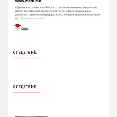
СЛЕДЕТЕ НÈ:
СЛЕДЕТЕ НÈ: