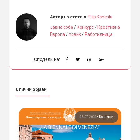
Автор на статија:
Filip Koneski
Јавна соба
/
Конкурс
/
Креативна
Европа
/
повик
/
Работилница
Сподели на:
Слични објави
рси
27.07.2022
•
Конкурси