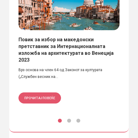
И
Повик за избор на македонски
Конк
ЖИТЕ
претставник за Интернационалната
инст
изложба на архитектурата во Венеција
Град С
2023
ид,...
реализа
Врз основа на член 64 од Законот за културата
(„Службен весник на...
ПРО
ПРОЧИТАЈ ПОВЕЌЕ