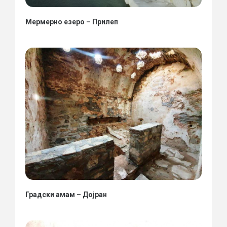
Мермерно езеро – Прилеп
Градски амам – Дојран