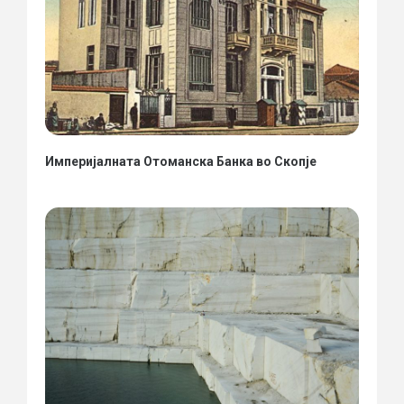
Империјалната Отоманска Банка во Скопје