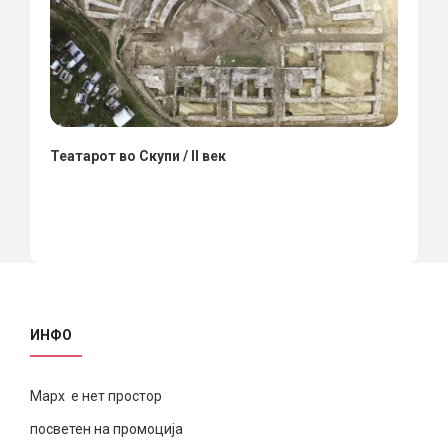
Театарот во Скупи / II век
ИНФО
Марх е нет простор
посветен на промоција