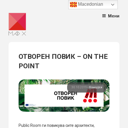
Macedonian
Skip
Мени
to
content
ОТВОРЕН ПОВИК – ON THE
POINT
30.10.2019
•
Конкурси
Public Room ги повикува сите архитекти,