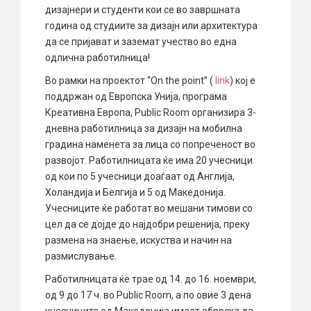
дизајнери и студенти кои се во завршната
година од студиите за дизајн или архитектура
да се пријават и заземат учество во една
одлична работилница!
Во рамки на проектот “On the point” (
link
) кој е
поддржан од Европска Унија, програма
Креативна Европа, Public Room организира 3-
дневна работилница за дизајн на мобилна
градина наменета за лица со попреченост во
развојот. Работилницата ќе има 20 учесници
од кои по 5 учесници доаѓаат од Англија,
Холандија и Белгија и 5 од Македонија.
Учесниците ќе работат во мешани тимови со
цел да се дојде до најдобри решенија, преку
размена на знаење, искуства и начин на
размислување.
Работилницата ќе трае од 14. до 16. ноември,
од 9 до 17 ч. во Public Room, а по овие 3 дена
учесниците од Македонија имаат обврска да