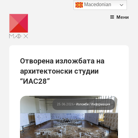
Macedonian
Skip
Мени
to
content
Отворена изложбата на
архитектонски студии
“ИАС28”
25.06.2026
•
Изложби
Информации