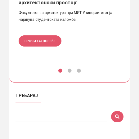
архитектонски простор’
Трибин
Факултетот за архитектура при МИТ Универзитетот ја
модерно
најавува студентската изложба...
ПРО
ПРОЧИТАЈ ПОВЕЌЕ
ПРЕБАРАЈ