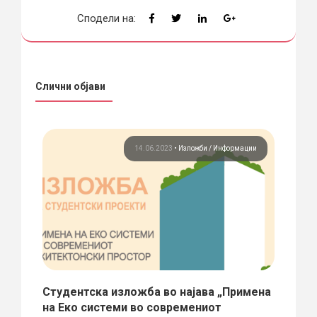
Сподели на:
Слични објави
жби
14.06.2023
•
Изложби
Информации
Студентска изложба во најава „Примена
Јоси
на Еко системи во современиот
моде