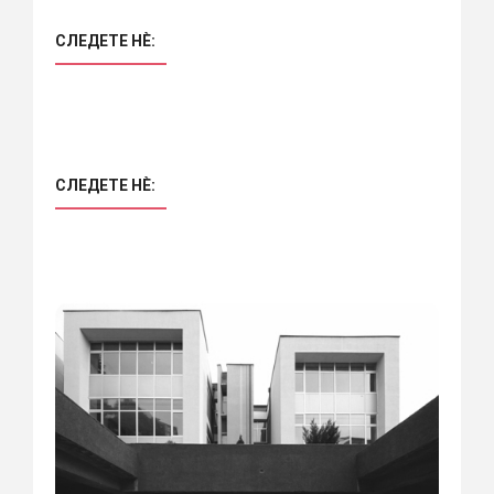
СЛЕДЕТЕ НÈ:
СЛЕДЕТЕ НÈ: