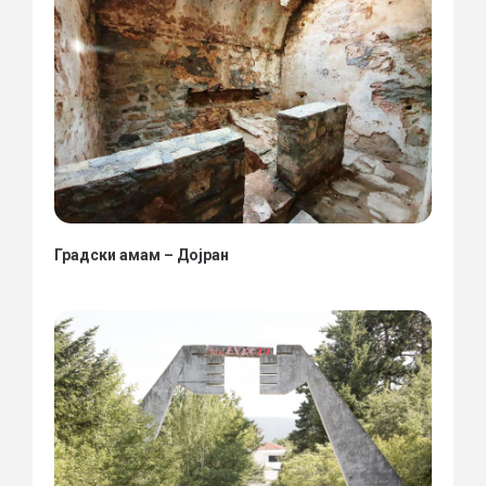
Градски амам – Дојран