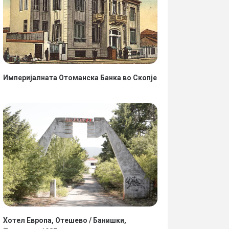
Империјалната Отоманска Банка во Скопје
Хотел Европа, Отешево / Банишки,