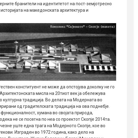
ерните бранители на идентитетот на пост-земјотресно
 историјата на македонската архитектура и
тествен конституент не може да опстојува доколку не го
Архитектонската мисла на 20тиот век ја обележува
о културна традиција. Во делата на Модерната во
ирирани од градителската традиција на ова поднебје.
 функционалност, хумана во својата природа,
ека не се посегна по неа со проектот Скопје 2014та.
чезне уште една трага на Модерното Скопје, кое во
екови. Изграден во 1972 година, како дело на