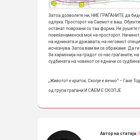
Затоа дозволете ни, НИЕ ГРАЃАНИТЕ да би
одлука. Просторот на Саемот е ваш. Објект
останат поврзани со таа форма. Не рушете 
повеќенаменска моќ на просторот. Начинот 
на иднината и државата, на неговиот специ
исчезнува. Затоа вам ви се обраќаме. Да г
За хармонија на градот со нас граѓаните, на
судбината на човекот се едначи со судбина
„Животот е краток, Скопје е вечно“ – Гане Т
од група граѓани И САЕМ Е СКОПЈЕ
Автор на статија: