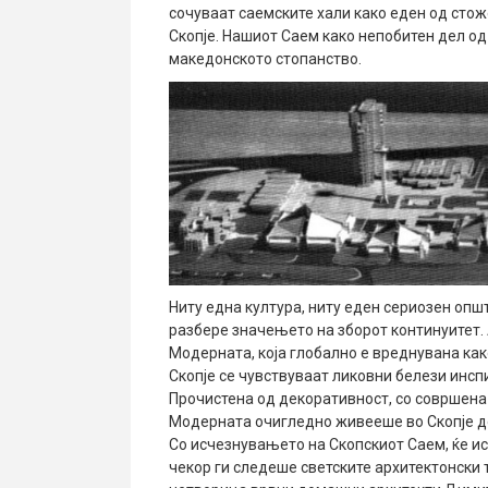
сочуваат саемските хали како еден од стож
Скопје. Нашиот Саем како непобитен дел од
македонското стопанство.
Ниту една култура, ниту еден сериозен опш
разбере значењето на зборот континуитет. 
Модерната, која глобално е вреднувана как
Скопје се чувствуваат ликовни белези инсп
Прочистена од декоративност, со совршена
Модерната очигледно живееше во Скопје дод
Со исчезнувањето на Скопскиот Саем, ќе ис
чекор ги следеше светските архитектонски т