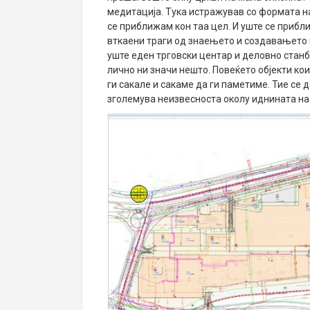
медитација. Тука истражував со формата на
се приближам кон таа цел. И уште се прибли
вткаени траги од знаењето и создавањето 
уште еден трговски центар и деловно станбе
лично ни значи нешто. Повеќето објекти кои
ги сакале и сакаме да ги паметиме. Тие се 
зголемува неизвесноста околу иднината на