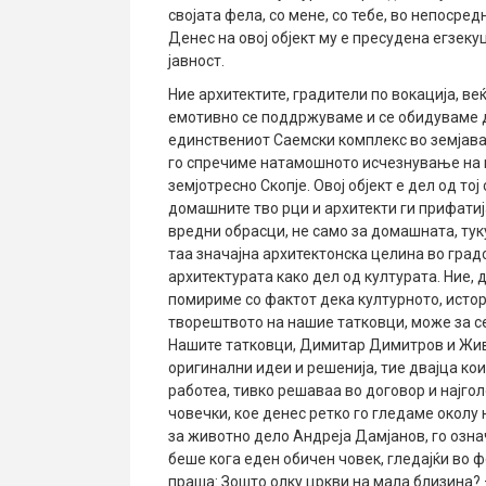
својата фела, со мене, со тебе, во непосред
Денес на овој објект му е пресудена егзек
јавност.
Ние архитектите, градители по вокација, в
емотивно се поддржуваме и се обидуваме д
единствениот Саемски комплекс во земјава,
го спречиме натамошното исчезнување на п
земјотресно Скопје. Овој објект е дел од то
домашните тво рци и архитекти ги прифатиј
вредни обрасци, не само за домашната, туку
таа значајна архитектонска целина во град
архитектурата како дел од културата. Ние,
помириме со фактот дека културното, истор
творештвото на нашие татковци, може за се
Нашите татковци, Димитар Димитров и Живк
оригинални идеи и решенија, тие двајца ко
работеа, тивко решаваа во договор и најг
човечки, кое денес ретко го гледаме околу
за животно дело Андреја Дамјанов, го озна
беше кога еден обичен човек, гледајќи во 
праша: Зошто олку цркви на мала близина? 