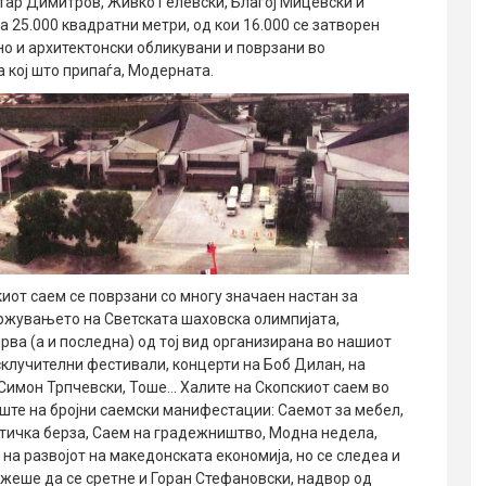
ар Димитров, Живко Гeлевски, Благој Мицевски и
а 25.000 квадратни метри, од кои 16.000 се затворен
о и архитектонски обликувани и поврзани во
а кој што припаѓа, Модерната.
от саем се поврзани со многу значаен настан за
одржувањето на Светската шаховска олимпијата,
рва (а и последна) од тој вид организирана во нашиот
склучителни фестивали, концерти на Боб Дилан, на
Симон Трпчевски, Тоше… Халите на Скопскиот саем во
ште на бројни саемски манифестации: Саемот за мебел,
стичка берза, Саем на градежништво, Модна недела,
а развојот на македонската економија, но се следеа и
жеше да се сретне и Горан Стефановски, надвор од