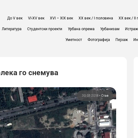
До V век
VI-XV век
XVI – XIX век
ХХ век / I половина
ХХ век / I
Литература
Студентски проекти
Урбана опрема
Урбанизам
Истра
Уметност
Фотографија
Пејзаж
Ин
олека го снемува
30.03.2018
•
Став