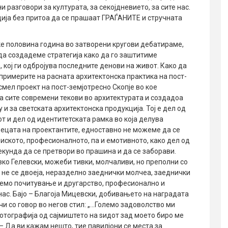
ни разговори за културата, за секојдневието, за сите нас.
уција без притоа да се прашаат ГРАЃАНИТЕ и стручната
еќе половина година во затворени кругови дебатираме,
а создадеме стратегија како да го заштитиме
 кој ги одбројува последните денови на живот. Како да
римерите на расната архитектонска практика на пост-
ј смел проект на пост-земјотресно Скопје во кое
а сите современи текови во архитектурата и создадоа
 и за светската архитектонска продукција. Тој е дел од
от и дел од идентитетската рамка во која делува
 децата на проектантите, едноставно не можеме да се
иското, професионалното, па и емотивното, како дел од
кунда да се претвори во прашина и да се заборави.
о Гелевски, можеби тивки, молчаливи, но преполни со
и не се двоеја, неразделно заеднички молчеа, заеднички
олемо почитување и другарство, професионално и
 нас. Бајо – Благоја Мицевски, добивањето на наградата
чи со говор во негов стил: „…Големо задоволство ми
фотографија од сајмиштето на ѕидот зад моето биро ме
– Да ви кажам нешто, тие павилјони се места за