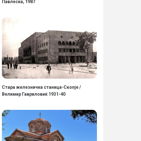
Павлеска, 1987
Стара железничка станица-Скопје /
Велимир Гавриловиќ 1931-40
11.02.2016
•
Став