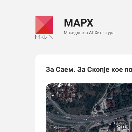
Skip
to
МАРХ
content
Македонска АРХитектура
За Саем. За Скопје кое п