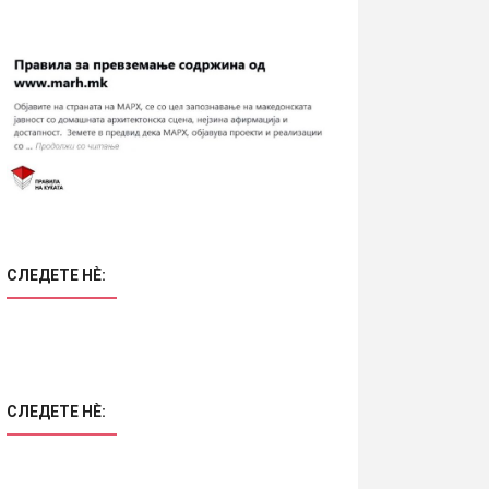
СЛЕДЕТЕ НÈ:
СЛЕДЕТЕ НÈ: