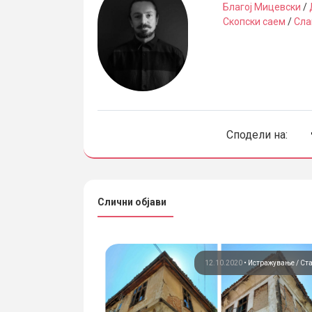
Благој Мицевски
/
Скопски саем
/
Сла
Сподели на:
Слични објави
11.02.2016
•
Став
12.10.2020
•
Истражување
Ст