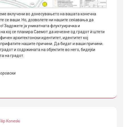
деме вклучени во донесувањето на вашата конечна
ите се ваши. Но, дозволете ни нашите сеќавања да
го! Задржете ја уникатната флуктуирачка и
на кој се планира Саемот да изчезне од градот ѝ штети
фичен архитектонски идентитет, идентитет кој
и прифатите нашите причини. Да бидат и ваши причини.
 градот и содржината на објектите во него, бидејќи
та на градот.
одоровски
Filip Koneski