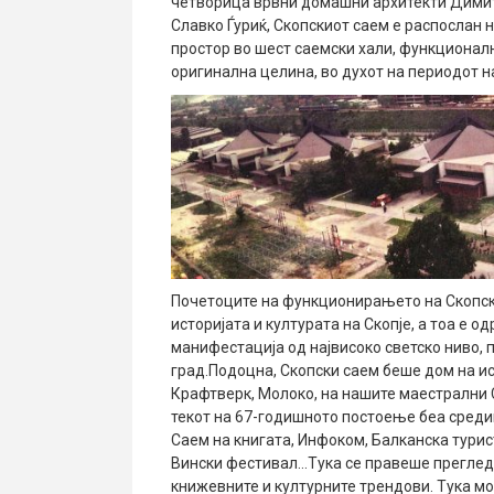
четворица врвни домашни архитекти Димит
Славко Ѓуриќ, Скопскиот саем е распослан н
простор во шест саемски хали, функционалн
оригинална целина, во духот на периодот н
Почетоците на функционирањето на Скопски
историјата и културата на Скопје, а тоа е 
манифестација од највисоко светско ниво, п
град.Подоцна, Скопски саем беше дом на и
Крафтверк, Молоко, на нашите маестрални 
текот на 67-годишното постоење беа среди
Саем на книгата, Инфоком, Балканска тури
Вински фестивал…Тука се правеше преглед н
книжевните и културните трендови. Тука мо