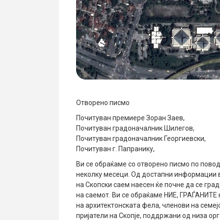
Отворено писмо
Почитуван премиере Зоран Заев,
Почитуван градоначалник Шилегов,
Почитуван градоначалник Георгиевски,
Почитуван г. Папранику,
Ви се обраќаме со отворено писмо по повод
неколку месеци. Од достапни информации 
на Скопски саем наесен ќе почне да се град
на саемот. Ви се обраќаме НИЕ, ГРАЃАНИТЕ н
на архитектонската фела, членови на семеј
пријатели на Скопје, поддржани од низа ор