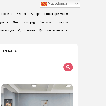
Macedonian
I половина
XXI век
Автори
Ентериер и мебел
жување
Став
Интервју
Изложби
Конкурси
формации
Од регионот
Градежни материјали
ПРЕБАРАЈ