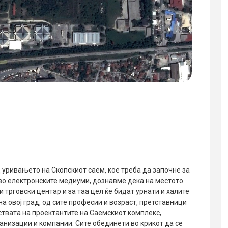
 уривањето на Скопскиот саем, кое треба да започне за
во електронските медиуми, дознавме дека на местото
и трговски центар и за таа цел ќе бидат урнати и халите
а овој град, од сите професии и возраст, претставници
ствата на проектантите на Саемскиот комплекс,
ганизации и компании. Сите обединети во крикот да се