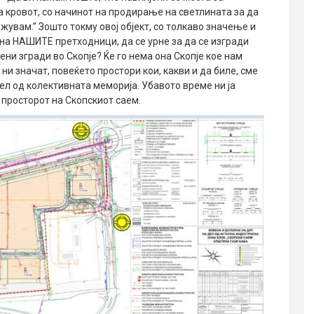
 кровот, со начинот на продирање на светлината за да
жувам.” Зошто токму овој објект, со толкаво значење и
на НАШИТЕ претходници, да се урне за да се изгради
ни згради во Скопје? Ќе го нема она Скопје кое нам
 ни значат, повеќето простори кои, какви и да биле, сме
дел од колективната меморија. Убавото време ни ја
 просторот на Скопскиот саем.