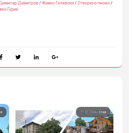
Димитар Димитров
/
Живко Гeлевски
/
Отворено писмо
/
вко Ѓуриќ
ав
11.07.2026
•
Став