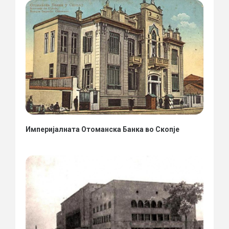
Империјалната Отоманска Банка во Скопје