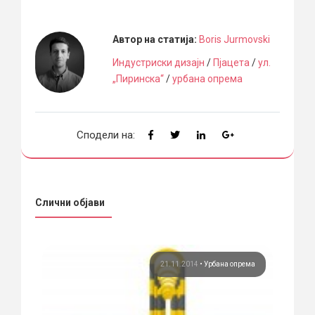
Автор на статија:
Boris Jurmovski
Индустриски дизајн
/
Пјацета
/
ул.
„Пиринска“
/
урбана опрема
Сподели на:
Слични објави
ија
21.11.2014
•
Урбана опрема