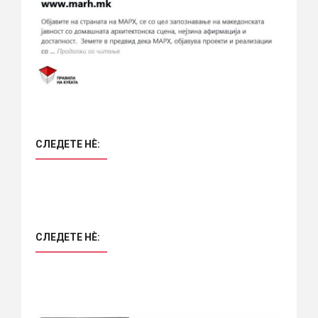
СЛЕДЕТЕ НÈ:
СЛЕДЕТЕ НÈ: