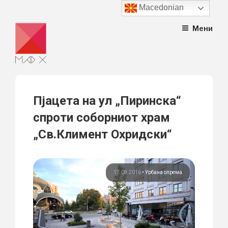
Macedonian
Skip
Мени
to
content
Пјацета на ул „Пиринска“
спроти соборниот храм
„Св.Климент Охридски“
17.09.2016
•
Урбана опрема