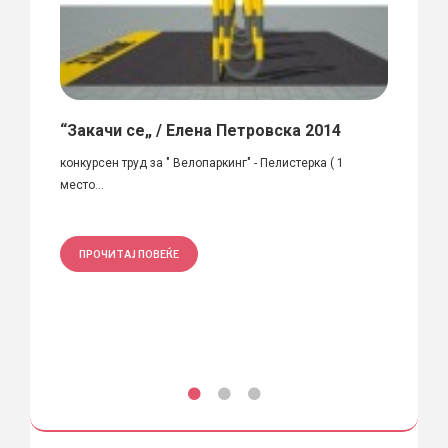
пје
“Закачи се„ / Елена Петровска 2014
Урба
фото
је
конкурсен труд за " Велопаркинг" - Пелистерка ( 1
место...
Во ден
„урбан
ПРОЧИТАЈ ПОВЕЌЕ
ПРО