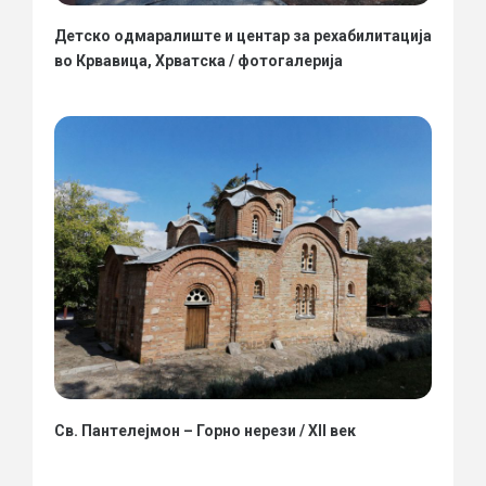
Детско одмаралиште и центар за рехабилитација
во Крвавица, Хрватска / фотогалерија
Св. Пантелејмон – Горно нерези / XII век