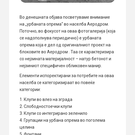
Во денешната објава посветуваме внимание
на „урбаната опрема“ во населба Аеродром.
Поточно, во фокусот на оваа фотогалерија (која
се надополнува периодично) е урбаната
опрема која е дел од оригиналниот проект на
блоковите во Аеродром . Таа се карактеризира
со нејзината материјалност – натур бетонот и
нејзиниот специфичен обликовен манир.
Елементи испоректирани за потребите на оваа
населба се категоризираат во повеќе
категории:
1. Клупи во влез на зграда
2. Слободностоечки клупи
3. Клупи со интегрирано зеленило
4. Групации на урбана опрема во поголема
целина
5. Фонтани