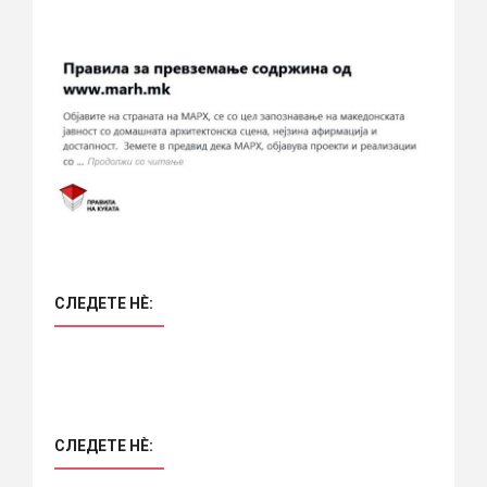
СЛЕДЕТЕ НÈ:
СЛЕДЕТЕ НÈ: