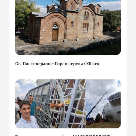
Св. Пантелејмон – Горно нерези / XII век