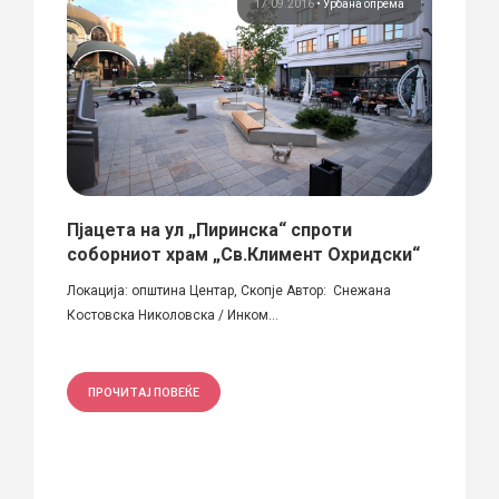
ема
17.09.2016
•
Урбана опрема
Игор
Пјацета на ул „Пиринска“ спроти
Сист
соборниот храм „Св.Климент Охридски“
Автори
на на
Локација: општина Центар, Скопје Автор: Снежана
на про
Костовска Николовска / Инком...
ПРО
ПРОЧИТАЈ ПОВЕЌЕ