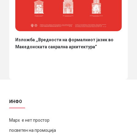
Изложба ,,Вредности на формалниот јазик во
Македонската сакрална архитектура”
ИНФО
Марх е нет простор
посветен на промоција