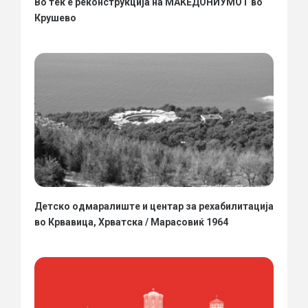
Во тек е реконструкција на МАКЕДОНИУМОТ во
Крушево
Детско одмаралиште и центар за рехабилитација
во Крвавица, Хрватска / Марасовиќ 1964