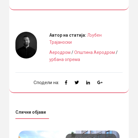
Автор на статија:
Љубен
Трајаноски
Аеродром
/
Општина Аеродром
/
урбана опрема
Сподели на:
Слични објави