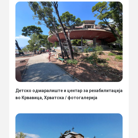
Детско одмаралиште и центар за рехабилитација
во Крвавица, Хрватска / фотогалерија