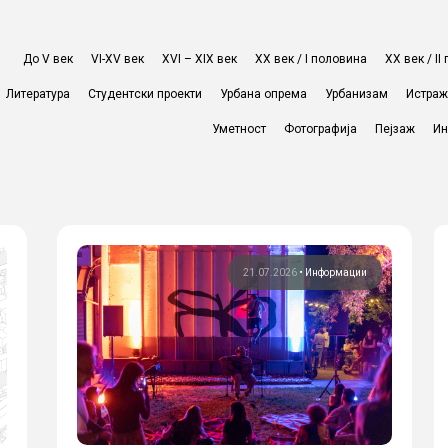
До V век
VI-XV век
XVI – XIX век
ХХ век / I половина
ХХ век / I
Литература
Студентски проекти
Урбана опрема
Урбанизам
Истра
Уметност
Фотографија
Пејзаж
Ин
21.07.2026
•
Информации