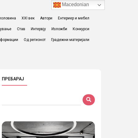
Macedonian
I половина
XXI век
Автори
Ентериер и мебел
жување
Став
Интервју
Изложби
Конкурси
формации
Од регионот
Градежни материјали
ПРЕБАРАЈ