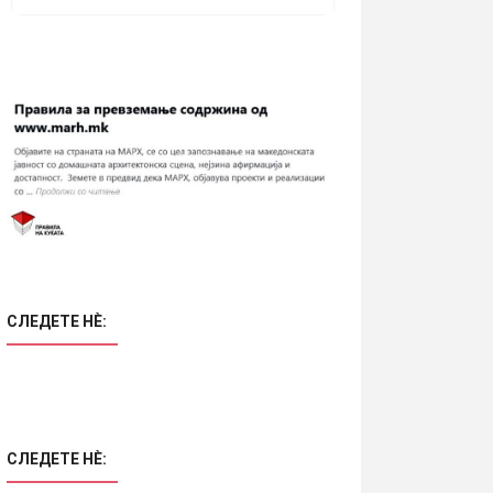
СЛЕДЕТЕ НÈ:
СЛЕДЕТЕ НÈ: