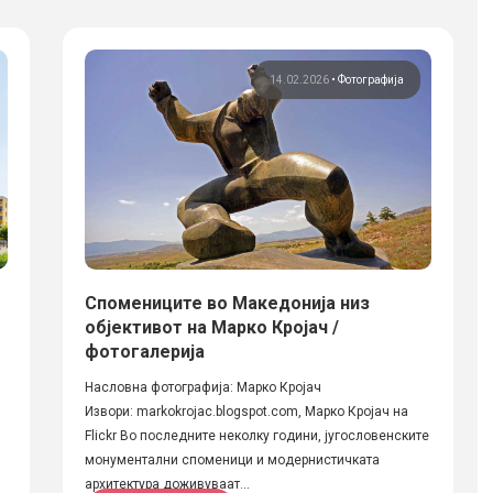
14.02.2026
•
Фотографија
Спомениците во Македонија низ
објективот на Марко Кројач /
фотогалерија
Насловна фотографија: Марко Кројач
Извори: markokrojac.blogspot.com, Марко Кројач на
Flickr Во последните неколку години, југословенските
монументални споменици и модернистичката
архитектура доживуваат...