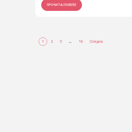
ПРОЧИТАЈ ПОВЕЌЕ
…
1
2
3
16
Следна