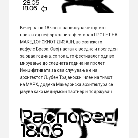
Вечерва во 18 часот започнува четвртиот
настан од неформалниот фестивал ПРОЛЕТ НА
МАКЕДОНСКИОТ ДИЗАЈН, во скопското
кафуле Бреза. Овој настан е воедно и последен
за оваа година, со тоа што фестивалот оди во
мирување до следната година на пролет.
Иницијативата за ова случување е на
архитектот Љубен Трајаноски, член на тимот
на МАРХ, додека Македонска архитектура се
јавува како медиумски партнер и подржувач.