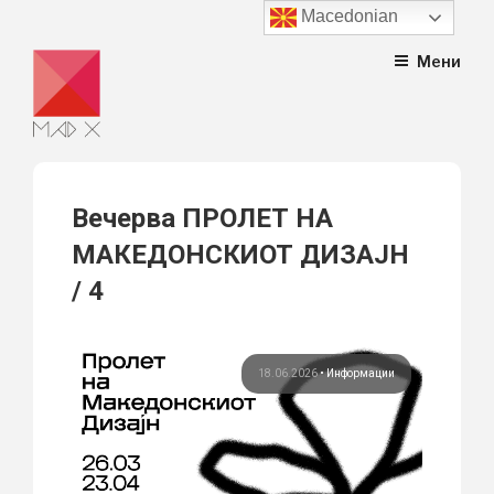
Macedonian
Skip
Мени
to
content
Вечерва ПРОЛЕТ НА
МАКЕДОНСКИОТ ДИЗАЈН
/ 4
18.06.2026
•
Информации