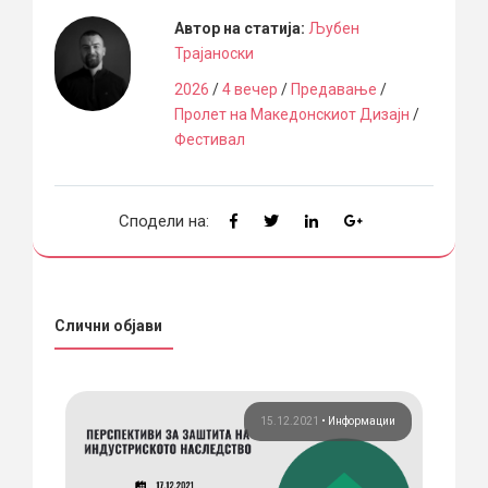
Автор на статија:
Љубен
Трајаноски
2026
/
4 вечер
/
Предавање
/
Пролет на Македонскиот Дизајн
/
Фестивал
Сподели на:
Слични објави
ции
15.12.2021
•
Информации