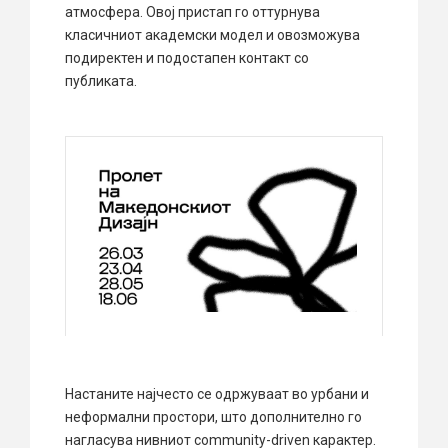
атмосфера. Овој пристап го оттурнува
класичниот академски модел и овозможува
подиректен и подостапен контакт со
публиката.
Настаните најчесто се одржуваат во урбани и
неформални простори, што дополнително го
нагласува нивниот community-driven карактер.