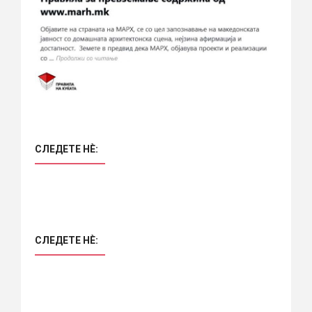
СЛЕДЕТЕ НÈ:
СЛЕДЕТЕ НÈ: