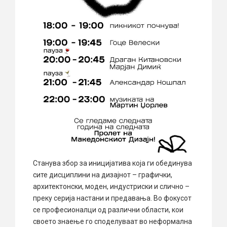
Станува збор за иницијатива која ги обединува
сите дисциплини на дизајнот – графички,
архитектонски, моден, индустриски и слично –
преку серија настани и предавања. Во фокусот
се професионалци од различни области, кои
своето знаење го споделуваат во неформална