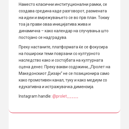
Наместо класични институционални рамки, се
создава средина каде разговорот, размената
на идеи и вмрежувањето се во прв план. Токму
тоа ја прави оваа иницијатива жива и
динамична – како календар на случувања што
постојано се надградува.
Преку настаните, платформата ќе се фокусира
на пошироки теми поврзани со културното
наследство како и состојбата на културната
сцена денес. Преку вакви содржини, „Пролет на
Македонскиот Дизајн“ не се позиционира само
како промотивен канал, туку и како медиум со
едукативна и истражувачка димензија.
Instagram handle:
@prolet_____