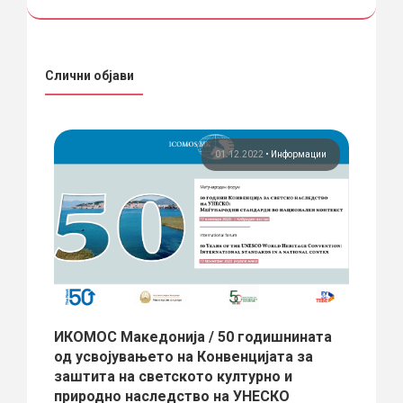
Слични објави
ции
01.12.2022
•
Информации
 Fala
ИКОМОС Македонија / 50 годишнината
Доде
од усвојувањето на Конвенцијата за
Вчера 
заштита на светското културно и
лахов
2016, 
природно наследство на УНЕСКО