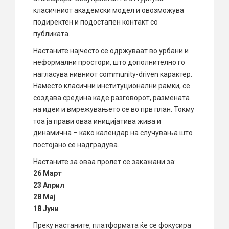
класичниот академски модел и овозможува
подиректен и подостапен контакт со
публиката.
Настаните најчесто се одржуваат во урбани и
неформални простори, што дополнително го
нагласува нивниот community-driven карактер.
Наместо класични институционални рамки, се
создава средина каде разговорот, размената
на идеи и вмрежувањето се во прв план. Токму
тоа ја прави оваа иницијатива жива и
динамична – како календар на случувања што
постојано се надградува.
Настаните за оваа пролет се закажани за:
26 Март
23 Април
28 Мај
18 Јуни
Преку настаните, платформата ќе се фокусира