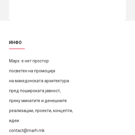
ИНФО
Марх е нет простор
посветен на промоција
на македонската архитектура
пред пошироката јавност,
преку минатите и денешните
реализации, проекти, концепти,
идеи.
contact@marh.mk