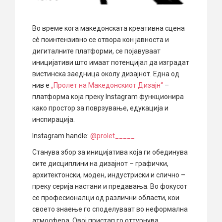
Во време кога македонската креативна сцена
сè поинтензивно се отвора кон јавноста и
дигиталните платформи, се појавуваат
иницијативи што имаат потенцијал да изградат
вистинска заедница околу дизајнот. Една од
нив е
„Пролет на Македонскиот Дизајн“
–
платформа која преку Instagram функционира
како простор за поврзување, едукација и
инспирација.
Instagram handle:
@prolet_____
Станува збор за иницијатива која ги обединува
сите дисциплини на дизајнот – графички,
архитектонски, моден, индустриски и слично –
преку серија настани и предавања. Во фокусот
се професионалци од различни области, кои
своето знаење го споделуваат во неформална
атмосфера. Овој пристап го оттурнува