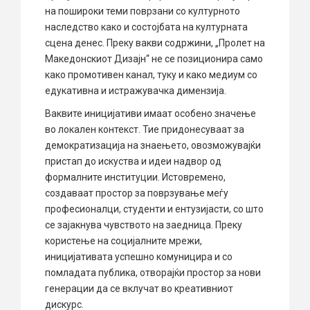
на пошироки теми поврзани со културното
наследство како и состојбата на културната
сцена денес. Преку вакви содржини, „Пролет на
Македонскиот Дизајн“ не се позиционира само
како промотивен канал, туку и како медиум со
едукативна и истражувачка димензија.
Ваквите иницијативи имаат особено значење
во локален контекст. Тие придонесуваат за
демократизација на знаењето, овозможувајќи
пристап до искуства и идеи надвор од
формалните институции. Истовремено,
создаваат простор за поврзување меѓу
професионалци, студенти и ентузијасти, со што
се зајакнува чувството на заедница. Преку
користење на социјалните мрежи,
иницијативата успешно комуницира и со
помладата публика, отворајќи простор за нови
генерации да се вклучат во креативниот
дискурс.