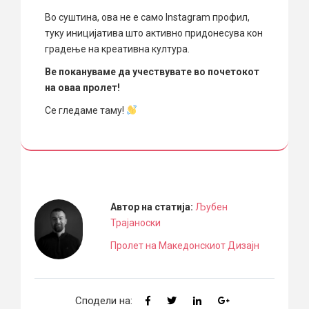
Во суштина, ова не е само Instagram профил,
туку иницијатива што активно придонесува кон
градење на креативна култура.
Ве покануваме да учествувате во почетокот
на оваа пролет!
Се гледаме таму!
Автор на статија:
Љубен
Трајаноски
Пролет на Македонскиот Дизајн
Сподели на: