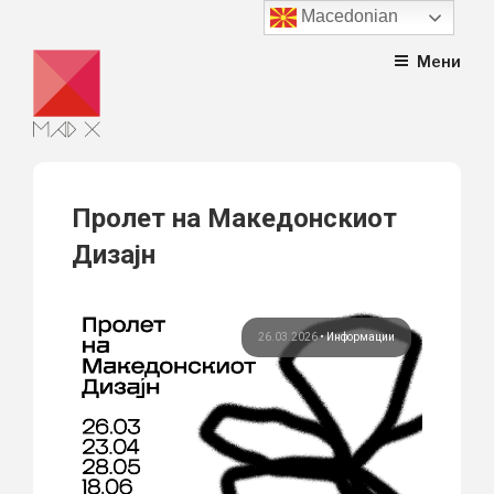
Macedonian
Skip
Мени
to
content
Пролет на Македонскиот
Дизајн
26.03.2026
•
Информации