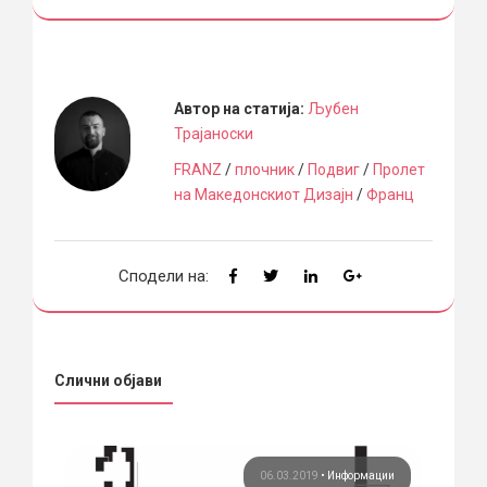
Автор на статија:
Љубен
Трајаноски
FRANZ
/
плочник
/
Подвиг
/
Пролет
на Македонскиот Дизајн
/
Франц
Сподели на:
Слични објави
ија
06.03.2019
•
Информации