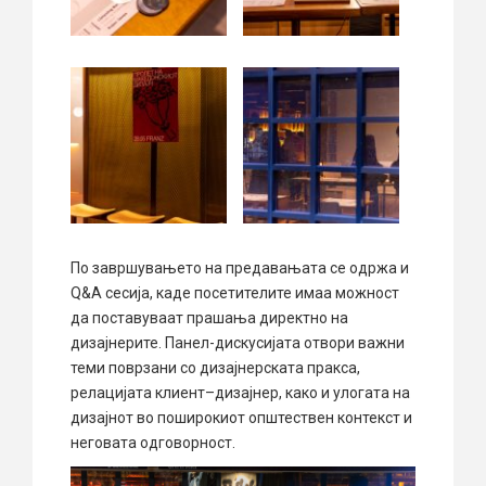
По завршувањето на предавањата се одржа и
Q&A сесија, каде посетителите имаа можност
да поставуваат прашања директно на
дизајнерите. Панел-дискусијата отвори важни
теми поврзани со дизајнерската пракса,
релацијата клиент–дизајнер, како и улогата на
дизајнот во поширокиот општествен контекст и
неговата одговорност.