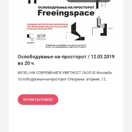
Ослободување-на-просторот / 12.03.2019
Се п
во 20 ч.
град
МУЗЕЈ НА СОВРЕМЕНАТА УМЕТНОСТ СКОПЈЕ Изложба:
Од вла
Ослободување-на-просторот Отворање: вторник, 12....
регулат
ПРОЧИТАЈ ПОВЕЌЕ
ПРО