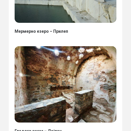
Мермерно езеро – Прилеп