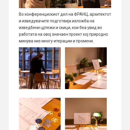
Во конференцискиот дел на ФРАНЦ, архитектот
и изведувачите подготвија изложба на
изведбени цртежи и скици, кои беа увид во
работата на овој значаен проект кој природно
минува низ многу итерации и промени.