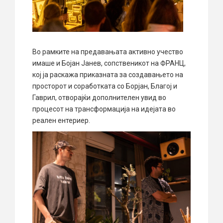
Во рамките на предавањата активно учество
имаше и Бојан Јанев, сопственикот на ФРАНЦ,
кој ја раскажа приказната за создавањето на
просторот и соработката со Борјан, Благој и
Гаврил, отворајќи дополнителен увид во
процесот на трансформација на идејата во
реален ентериер.