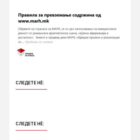
СЛЕДЕТЕ НÈ:
СЛЕДЕТЕ НÈ: