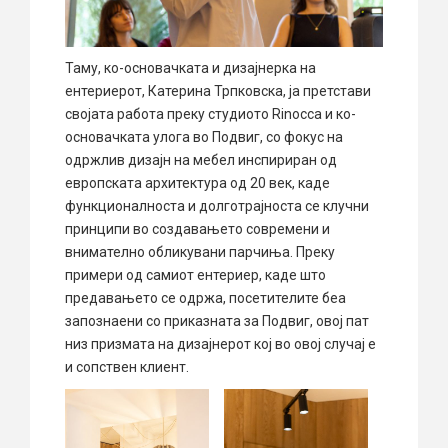
Таму, ко-основачката и дизајнерка на
ентериерот, Катерина Трпковска, ја претстави
својата работа преку студиото Rinocca и ко-
основачката улога во Подвиг, со фокус на
одржлив дизајн на мебел инспириран од
европската архитектура од 20 век, каде
функционалноста и долготрајноста се клучни
принципи во создавањето современи и
внимателно обликувани парчиња. Преку
примери од самиот ентериер, каде што
предавањето се одржа, посетителите беа
запознаени со приказната за Подвиг, овој пат
низ призмата на дизајнерот кој во овој случај е
и сопствен клиент.