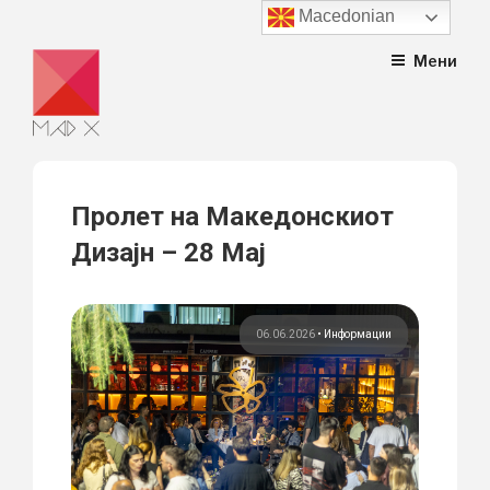
Macedonian
Skip
Мени
to
content
Пролет на Македонскиот
Дизајн – 28 Мај
06.06.2026
•
Информации