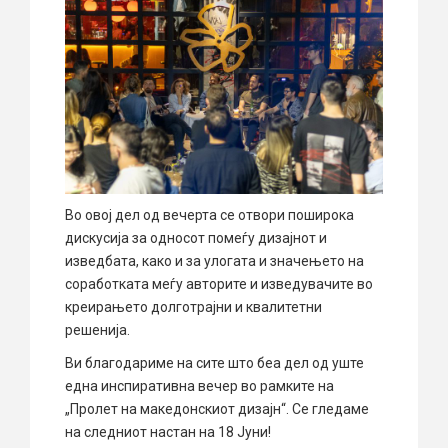
Во овој дел од вечерта се отвори поширока
дискусија за односот помеѓу дизајнот и
изведбата, како и за улогата и значењето на
соработката меѓу авторите и изведувачите во
креирањето долготрајни и квалитетни
решенија.
Ви благодариме на сите што беа дел од уште
една инспиративна вечер во рамките на
„Пролет на македонскиот дизајн“. Се гледаме
на следниот настан на 18 Јуни!