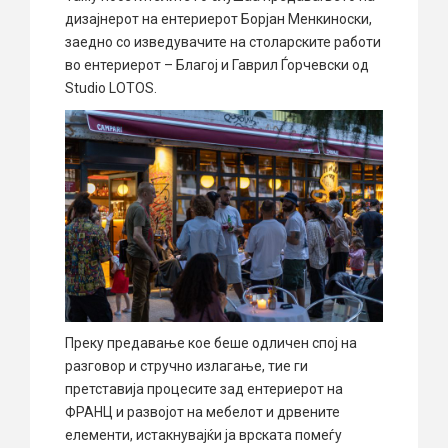
дизајнерот на ентериерот Борјан Менкиноски,
заедно со изведувачите на столарските работи
во ентериерот – Благој и Гаврил Ѓорчевски од
Studio LOTOS.
Преку предавање кое беше одличен спој на
разговор и стручно излагање, тие ги
претставија процесите зад ентериерот на
ФРАНЦ и развојот на мебелот и дрвените
елементи, истакнувајќи ја врската помеѓу