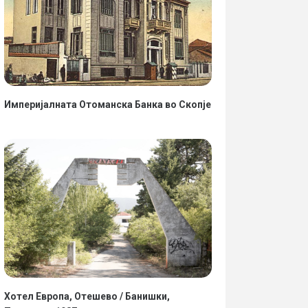
Империјалната Отоманска Банка во Скопје
Хотел Европа, Отешево / Банишки,