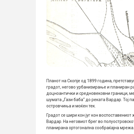
Планот на Скопје од 1899 година, претстав
градот, негово урбанизирање и планиран ра
доцноантички и средновековни граници, ме
шумата „Гази баба“ до реката Вардар. Тој п
островчиња и моќен тек.
Градот се шири кон југ кон воспоставениот 
Вардар. На неговиот брег во полуостровск
планирана ортогонална сообраќајна мрежа