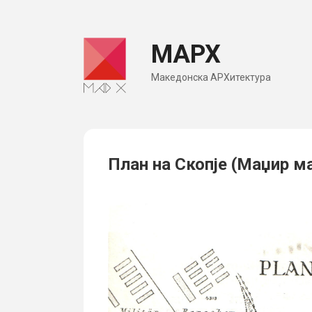
Skip
to
МАРХ
content
Македонска АРХитектура
План на Скопје (Маџир ма