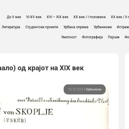
До V век
VI-XV век
XVI – XIX век
ХХ век / I половина
ХХ век / I
Литература
Студентски проекти
Урбана опрема
Урбанизам
Истра
Уметност
Фотографија
Пејзаж
Ин
ало) од крајот на XIX век
10.12.2015
•
Урбанизам