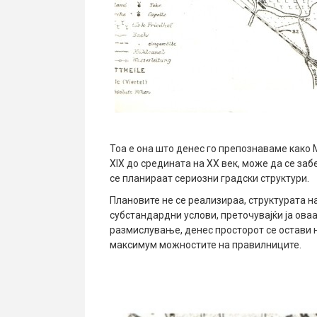
Тоа е она што денес го препознаваме како 
XIX до средината на XX век, може да се заб
се планираат сериозни градски структури.
Плановите не се реализираа, структурата на
субстандардни услови, преточувајќи ја оваа
размислување, денес просторот се остави н
максимум можностите на правилниците.