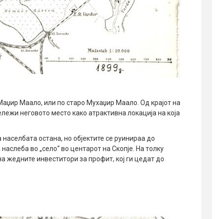
Маџир Маало, или по старо Мухаџир Маало. Од крајот на
ележи неговото место како атрактивна локација на која
 населбата остана, но објектите се руинираа до
 наслеба во „село“ во центарот на Скопје. На толку
а жедните инвеститори за профит, кој ги цедат до