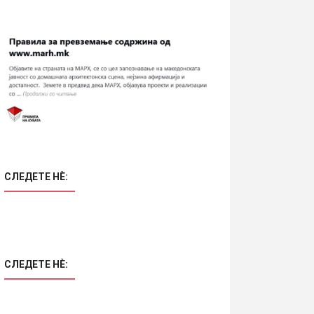
СЛЕДЕТЕ НÈ:
СЛЕДЕТЕ НÈ: