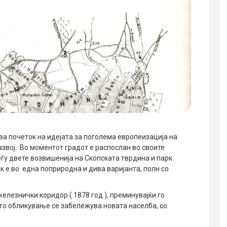
ува почеток на идејата за поголема европеизација на
звој. Во моментот градот е распослан во своите
ѓу двете возвишенија на Скопската тврдина и парк
ак е во една поприродна и дива варијанта, полн со
железнички коридор ( 1878 год.), преминувајќи го
ото обликување се забележува новата населба, со
.