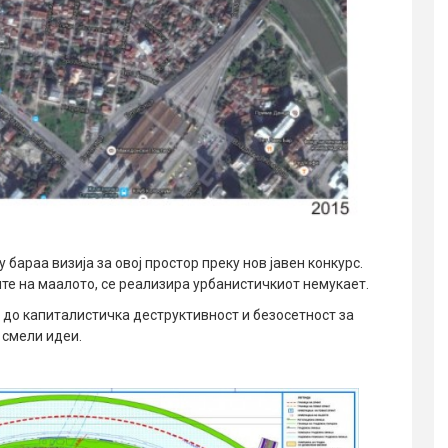
 бараа визија за овој простор преку нов јавен конкурс.
те на маалото, се реализира урбанистичкиот немукает.
 до капиталистичка деструктивност и безосетност за
 смели идеи.