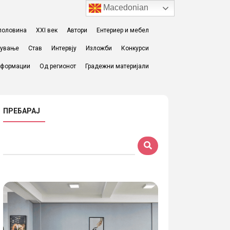
Macedonian
I половина
XXI век
Автори
Ентериер и мебел
жување
Став
Интервју
Изложби
Конкурси
формации
Од регионот
Градежни материјали
ПРЕБАРАЈ