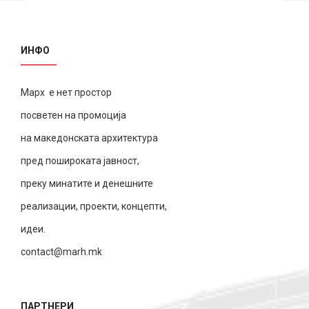
ИНФО
Марх е нет простор
посветен на промоција
на македонската архитектура
пред пошироката јавност,
преку минатите и денешните
реализации, проекти, концепти,
идеи.
contact@marh.mk
ПАРТНЕРИ