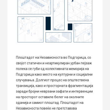
Плоштадот на Независноста во Подгорица, со
својот статичен и неартикулиран урбан пејзаж
полека се губи од колективната меморија на
Подгорица како место на културни и социјални
случувања. Долгиот процес на општествена
транзиција, како и просторната фрагментација
заради бројни неврзани зафати и интервенции
на просторот оставиле белег на околните
зданија и самиот плоштад. Плоштадот на
Независноста повеќе не претставува