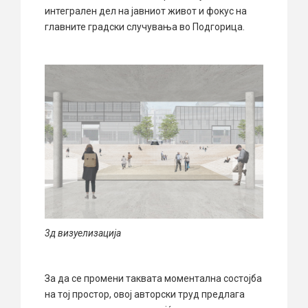
интегрален дел на јавниот живот и фокус на
главните градски случувања во Подгорица.
3д визуелизација
За да се промени таквата моментална состојба
на тој простор, овој авторски труд предлага