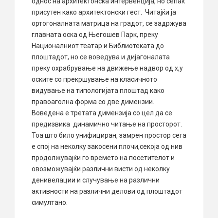
однос на архитектонска интервенција, но сепак
присутен како архитектонски гест. Читајќи ја
ортогоналната матрица на градот, се задржува
главната оска од Његошев Парк, преку
Националниот театар и Библиотеката до
плоштадот, но се воведува и дијагоналата
преку охрабрување на движење надвор од x,y
оските со прекршување на класичното
видување на типологијата плоштад како
правоаголна форма со две димензии.
Воведена е третата димензија со цел да се
предизвика динамично читање на просторот.
Тоа што било унифициран, замрен простор сега
е спој на неколку закосени плочи,секоја од нив
продолжувајќи го времето на посетителот и
овозможувајќи различни висти од неколку
денивелации и случување на различни
активности на различни делови од плоштадот
симултано.