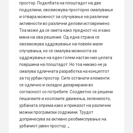
простор. Поделбата на плоштадот на две
подцелини, овозможува просторно смалување
и отвара можност за случување на различни
активности во различни делови истовремено.
Тоа може да се смета како предност но и како
мана на ова решение. Од една страна се
овозможува оддржување на повеќе мали
случувања, но се смалува можноста за
оддржување на еден голем настан низ целата
површина на плоштадот. Но тоа никако не ја
смалува одличната разработка на концептот
за тој урбан простор. Сите останати елементи
се одлично и складно дизајнирани во
согласност со потребите. Соодветно се решени
пешачките и коолските движења, зеленилото,
урбаната опрема како и приказот на различни
можни програмски содржини. Трудот
допринесува за активно реобмислување на
урбаниот јавен простор. ,,