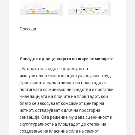
Пресеци
Извадок од рецензијата на жири комисијата
:
,, Втората награда се доделува на
исклучително чист и концептуално јасен труд.
Просторната едноставност на плоштадот е
постигната со минимални средства и постапки.
Нивелацијата на плочите на плоштадот, кои
благо се закосуваат кон самиот центар на
истиот, остваруваат одлична просторна
сензација. Ова решение му дава сценичност и
скулптуралност на плоштадот до степен на
создавање на класична сила на самиот