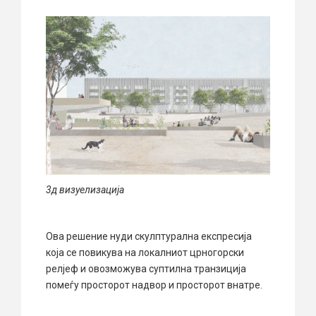
3д визуелизација
Ова решение нуди скулптурална експресија
која се повикува на локалниот црногорски
релјеф и овозможува суптилна транзиција
помеѓу просторот надвор и просторот внатре.