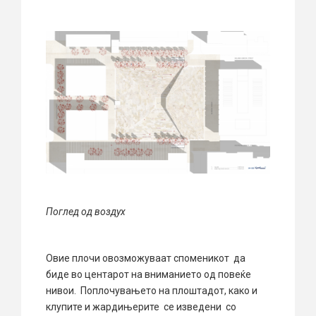
Поглед од воздух
Овие плочи овозможуваат споменикот да
биде во центарот на вниманието од повеќе
нивои. Поплочувањето на плоштадот, како и
клупите и жардињерите се изведени со