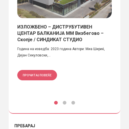
авен
ИЗЛОЖБЕНО – ДИСТРУБУТИВЕН
Едно
опје
ЦЕНТАР БАЛКАНИЈА ММ Визбегово –
Анас
Скопје / СИНДИКАТ СТУДИО
лизи и
Автори
Година на изведба: 2023 година Автори: Миа Шириќ,
Локаци
Дејан Секуловски,...
ПРО
ПРОЧИТАЈ ПОВЕЌЕ
ПРЕБАРАЈ