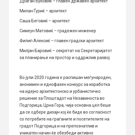
Драган Вуковиќ – главен државен архитект
Милан Ѓуриќ – архитект
Саша Беговиќ – архитект
Симеун Матовиќ – градежен инженер
Филип Алексиќ – главен градски архитект
Милјан Баровиќ – секретат на Секретаријатот
за планирање на простор и оддржлив развој
Во јули 2020 година е распишан меѓународен,
анонимен и еднофазен конкурс за изработка
на идејно архитектонско и урбанистичко
решение за Плоштадот на Незавиноста во
Подгорица, Црна Гора, чија основна цел беше
да се одбере дизајн кој ќе биде во согласност
со потребите на граѓаните и посетителите на
градот Подгорица и на препознатлив и
уникатен начин ќе обезбеди активно