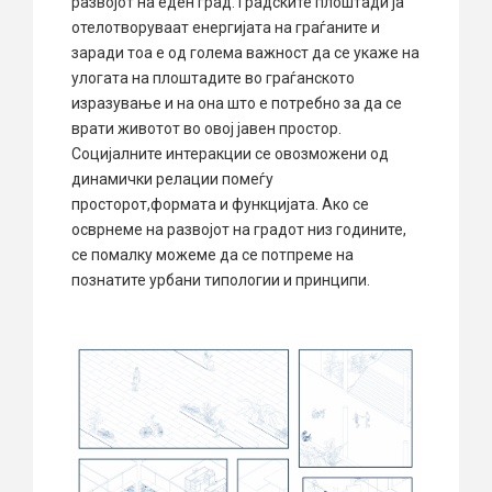
развојот на еден град. Градските плоштади ја
отелотворуваат енергијата на граѓаните и
заради тоа е од голема важност да се укаже на
улогата на плоштадите во граѓанското
изразување и на она што е потребно за да се
врати животот во овој јавен простор.
Социјалните интеракции се овозможени од
динамички релации помеѓу
просторот,формата и функцијата. Ако се
осврнеме на развојот на градот низ годините,
се помалку можеме да се потпреме на
познатите урбани типологии и принципи.