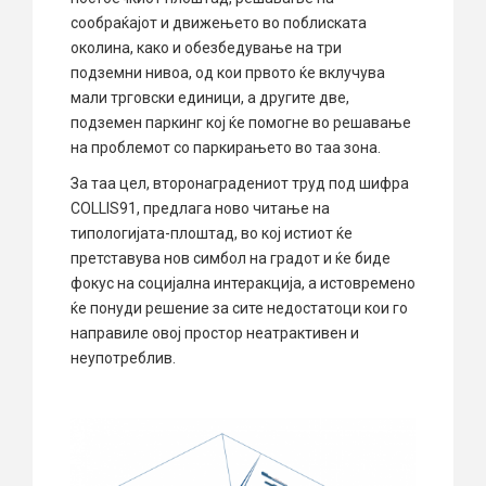
сообраќајот и движењето во поблиската
околина, како и обезбедување на три
подземни нивоа, од кои првото ќе вклучува
мали трговски единици, а другите две,
подземен паркинг кој ќе помогне во решавање
на проблемот со паркирањето во таа зона.
За таа цел, второнаградениот труд под шифра
COLLIS91, предлага ново читање на
типологијата-плоштад, во кој истиот ќе
претставува нов симбол на градот и ќе биде
фокус на социјална интеракција, а истовремено
ќе понуди решение за сите недостатоци кои го
направиле овој простор неатрактивен и
неупотреблив.