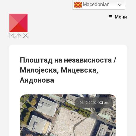
Macedonian
Skip
Мени
to
content
Плоштад на независноста /
Милојеска, Мицевска,
Андонова
09.12.2020
•
XXI век