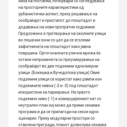
низа на постапки, почнувајќи со согледување
на просторните карактеристики од
урбанистички аспект, преку решавање на
сообраќајот и пристапот до плоштадот и
додавање на нови пропратни содржини.
Предложено е претворање на околните улици
во пешачки зони со цел да се зголеми
зафатнината на плоштадот како јавна
површина. Ортогоналната улична мрежа ќе
остане непроменета со преусмерување на
сообраќајот во две подземни едносмерни
улици. (Бокешка и Вучедолска улица) Овие
подземни улици се користат како рампи кон
подземните нивоа (-2 и -3) под плоштадот
искористени за паркирање. На првото
подземно ниво (-1) е комерцијалниот кат со
неутрален план кој може да прими секаква
програма и да се прилагоди на секое идно
сценарио. Преку модуларни простори со
стаклени прегради, планот дозволува секаква