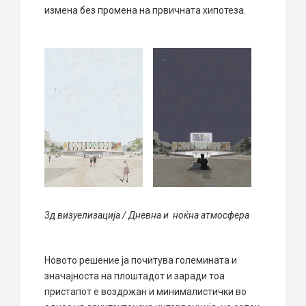
измена без промена на првичната хипотеза.
3д визуелизација / Дневна и ноќна атмосфера
Новото решение ја почитува големината и
значајноста на плоштадот и заради тоа
пристапот е воздржан и минималистички во