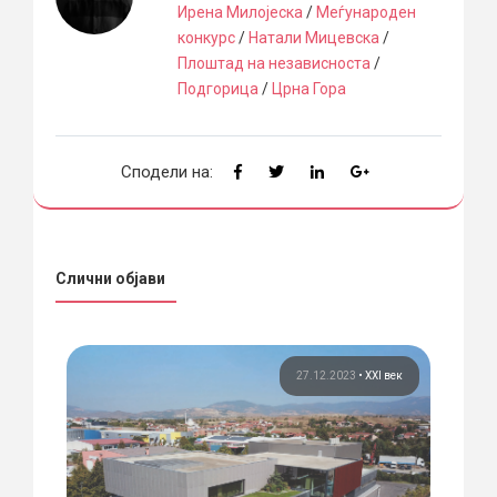
Ирена Милојеска
/
Меѓународен
конкурс
/
Натали Мицевска
/
Плоштад на независноста
/
Подгорица
/
Црна Гора
Сподели на:
Слични објави
ема
27.12.2023
•
XXI век