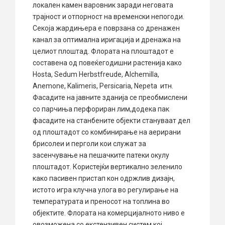
локален камен варовник заради неговата
трајност и отпорност на временски непогоди.
Секоја жардињера е поврзана со дренажен
канал за оптимална иригација и дренажа на
целиот плоштад. Флората на плоштадот е
составена од повеќегодишни растенија како
Hosta, Sedum Herbstfreude, Alchemilla,
Anemone, Kalimeris, Persicaria, Nepeta итн.
Фасадите на јавните зданија се преобмислени
со парчиња перфориран лим,додека пак
фасадите на станбените објекти стануваат дел
од плоштадот со комбинирање на аерирани
брисолеи и перголи кои служат за
засенчување на пешачките патеки окулу
плоштадот. Користејќи вертикално зеленило
како пасивен пристап кон одржлив дизајн,
истото игра клучна улога во регулирање на
температурата и преносот на топлина во
објектите. Флората на комерцијалното ниво е
овозможена со екстензивен систем кој