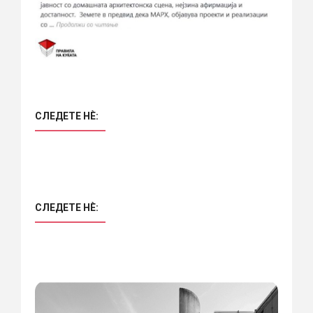
СЛЕДЕТЕ НÈ:
СЛЕДЕТЕ НÈ: