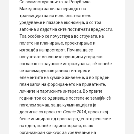
Со осамостојувањето на Република
Македонија започна периодот на
транзицијатаа во ново општествено
уредување и пазарна економија, а со тоа
започна и
падот
на сите постигнати вредности.
Тоа особено се почуствува во струката, на
полето на планирање, проектирање и
изградба на просторот. Почнаа да се
напуштаат основните принципи утврдени
согласно со научните истражувања, сѐ повеќе
се занемаруваше јавниот интерес и
елементите на хумано живеење, а во преден
план започна форсирањето на приватните,
личните и партиските интереси. Во првите
години тоа се одвиваше постепено земајќи сѐ
поголем замав, за да кулминацијата ја
достигне со проектот
Скопје 2014
, проект кој
беше инициран од првонаграденото решение
на еден, повеќе години порано, лошо
организиран конкурс за уредување на