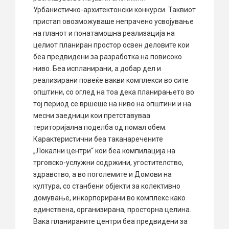
Урбанистичко-архитектонски конкурси. Таквиот
пристап овозможуваше непрачено усвојување
на планот и понатамошна реализација на
целиот планиран простор освен деловите кои
беа предвидени за разработка на повисоко
ниво. Беа испланирани, а добар дел и
реализирани повеќе вакви комплекси во сите
општини, со оглед на тоа дека планирањето во
тој период се вршеше на ниво на општини и на
месни заедници кои претставуваа
територијална поделба од помал обем.
Карактеристични беа таканаречените
„Локални центри“ кои беа компилација на
трговско-услужни содржини, угостителство,
здравство, а во поголемите и Домови на
култура, со станбени објекти за колективно
домување, инкорпорирани во комплекс како
единствена, организирана, просторна целина.
Вака планираните центри беа предвидени за