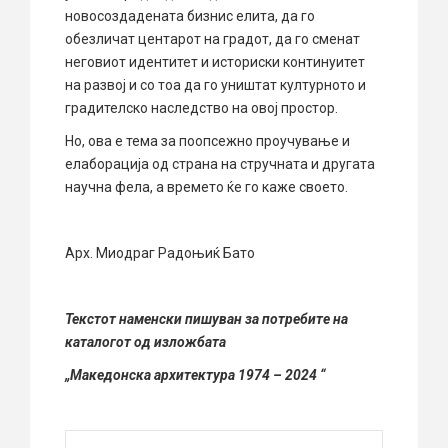
новосоздадената бизнис елита, да го
обезличат центарот на градот, да го сменат
неговиот идентитет и историски континуитет
на развој и со тоа да го уништат културното и
градителско наследство на овој простор.
Но, ова е тема за поопсежно проучување и
елаборација од страна на стручната и другата
научна фела, а времето ќе го каже своето.
Арх. Миодраг Радоњиќ Бато
Текстот наменски пишуван за потребите на
каталогот од изложбата
„Македонска архитектура 1974 – 2024 “