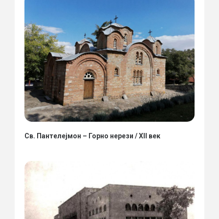
Св. Пантелејмон – Горно нерези / XII век