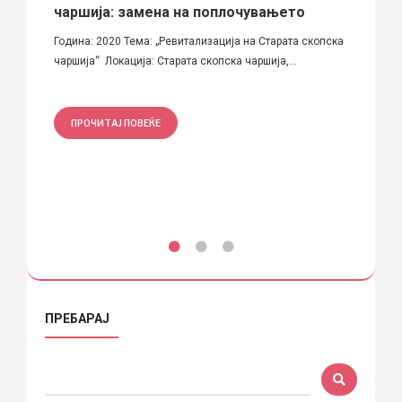
вод
чаршија: замена на поплочувањето
мемо
а
Година: 2020 Тема: „Ревитализација на Старата скопска
Спортс
ени
чаршија“ Локација: Старата скопска чаршија,...
Мај“, не
ТОРНО
ПРОЧИТАЈ ПОВЕЌЕ
ПРО
ПРЕБАРАЈ