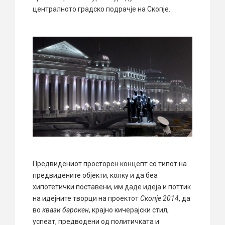
централното градско подрачје на Скопје.
Предвидениот просторен концепт со типот на
предвидените објекти, колку и да беа
хипотетички поставени, им даде идеја и поттик
на идејните творци на проектот
Скопје 2014
, да
во
квази барокен
, крајно кичерајски стил,
успеат, предводени од политичката и