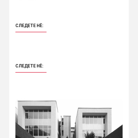
СЛЕДЕТЕ НÈ:
СЛЕДЕТЕ НÈ: