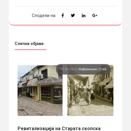
Сподели на:
Слични објави
тав
15.04.2020
•
Информации
Став
Ревитализација на Старата скопска
Спор