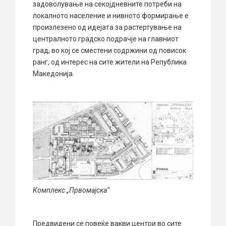
задоволување на секојдневните потреби на
локалното население и нивното формирање е
произлезено од идејата за растертување на
централното градско подрачје на главниот
град, во кој се сместени содржини од повисок
ранг, од интерес на сите жители на Република
Македонија.
Комплекс „Првомајска“
Предвидени се повеќе вакви центри во сите