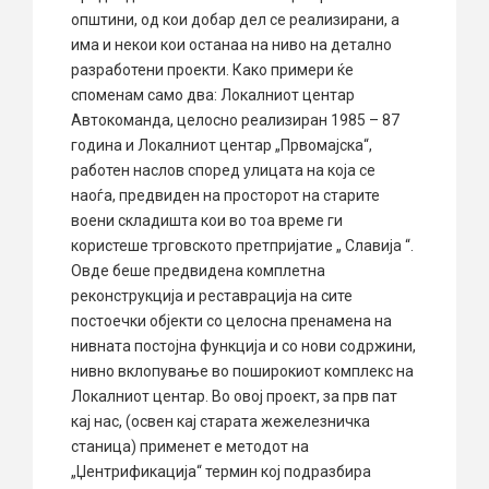
општини, од кои добар дел се реализирани, а
има и некои кои останаа на ниво на детално
разработени проекти. Како примери ќе
споменам само два: Локалниот центар
Автокоманда, целосно реализиран 1985 – 87
година и Локалниот центар „Првомајска“,
работен наслов според улицата на која се
наоѓа, предвиден на просторот на старите
воени складишта кои во тоа време ги
користеше трговското претпријатие „ Славија “.
Овде беше предвидена комплетна
реконструкција и реставрација на сите
постоечки објекти со целосна пренамена на
нивната постојна функција и со нови содржини,
нивно вклопување во поширокиот комплекс на
Локалниот центар. Во овој проект, за прв пат
кај нас, (освен кај старата жежелезничка
станица) применет е методот на
„Џентрификација“ термин кој подразбира