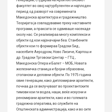
генерации, студираа на Архитектонскиот
факултет во овој најтурбулентен и најплоден
период од развојот на современата
Македонска архитектура и градежништво.
Теоријата ја совладувавме преку наставните
програми, а праксата се одвиваше насекаде
околу нас. Се реализираа многу комплекси и
објекти од кои најзначајни беа: Станбените
објекти кои го формираа Градски Ѕид ,
населбите Аеродром, Ново Лисиче, Карпош и
др. Градски Трговски Центар – ГТЦ ,
Македонска Опера и Балет – МОБ, Новата
железничка станица и бројни образовни,
стопански и деловни објекти. По 1975 година
овие генерации, како дипломирани архитекти,
почнаа да се вклучуваат во проектантските
тимови кои ги водеа, наши, веќе искусни и
реномирани архитекти, како и во големата
градежна оператива, во службите на
Општинската администрација, како и во сите