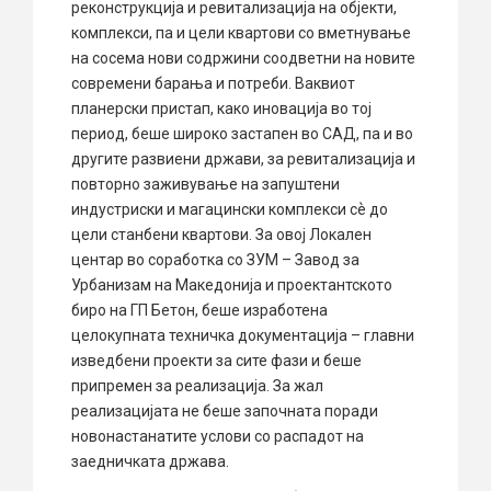
реконструкција и ревитализација на објекти,
комплекси, па и цели квартови со вметнување
на сосема нови содржини соодветни на новите
современи барања и потреби. Ваквиот
планерски пристап, како иновација во тој
период, беше широко застапен во САД, па и во
другите развиени држави, за ревитализација и
повторно заживување на запуштени
индустриски и магацински комплекси сѐ до
цели станбени квартови. За овој Локален
центар во соработка со ЗУМ – Завод за
Урбанизам на Македонија и проектантското
биро на ГП Бетон, беше изработена
целокупната техничка документација – главни
изведбени проекти за сите фази и беше
припремен за реализација. За жал
реализацијата не беше започната поради
новонастанатите услови со распадот на
заедничката држава.