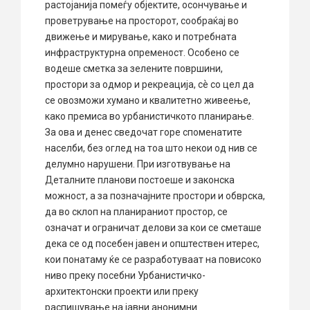
растојанија помеѓу објектите, осончување и
проветрување на просторот, сообраќај во
движење и мирување, како и потребната
инфраструктурна опременост. Особено се
водеше сметка за зелените површини,
простори за одмор и рекреација, сѐ со цел да
се овозможи хумано и квалитетно живеење,
како премиса во урбанистичкото планирање.
За ова и денес сведочат горе споменатите
населби, без оглед на тоа што некои од нив се
делумно нарушени. При изготвување на
Деталните планови постоеше и законска
можност, а за позначајните простори и обврска,
да во склоп на планираниот простор, се
означат и ограничат делови за кои се сметаше
дека се од посебен јавен и општествен итерес,
кои понатаму ќе се разработуваат на повисоко
ниво преку посебни Урбанистичко-
архитектонски проекти или преку
распишување на јавни анонимни