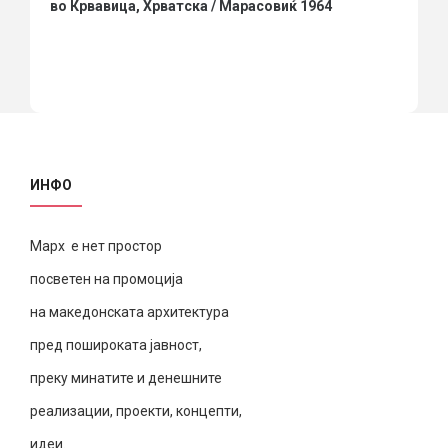
во Крвавица, Хрватска / Марасовиќ 1964
ИНФО
Марх е нет простор
посветен на промоција
на македонската архитектура
пред пошироката јавност,
преку минатите и денешните
реализации, проекти, концепти,
идеи.