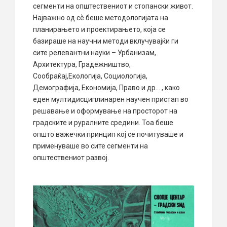
сегменти на општествениот и стопански живот.
Најважно од сѐ беше методологијата на
планирањето и проектирањето, која се
базираше на научни методи вклучувајќи ги
сите релевантни науки – Урбанизам,
Архитектура, Градежништво,
Сообраќај,Екологија, Социологија,
Демографија, Економија, Право и др… , како
еден мултидисциплинарен научен пристап во
решавање и оформување на просторот на
градските и руралните средини. Тоа беше
општо важечки принцип кој се почитуваше и
применуваше во сите сегменти на
општествениот развој.