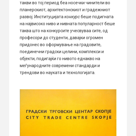
такви во тој период беа носечки чинители во
планерскиот, архитектонскиот и градежниот
развој. Институцијата
конкурс
беше подигната
на највисоко ниво и нивната популарност беше
таква што на конкурсите учесвуваа сите, од
професори до студенти, давајки огромен
придонес во оформување на градовите,
поединечни градски целини, комплекси и
објекти, подигајќи го нивото еднакво на
меѓународните современи стандарди и
трендови во науката и технологијата.