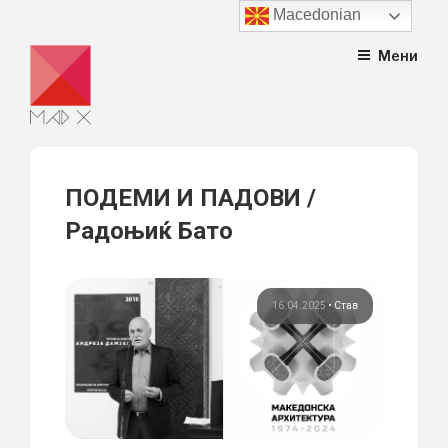
Macedonian
Skip
Мени
to
content
ПОДЕМИ И ПАДОВИ /
Радоњиќ Бато
16.04.2025
•
Став