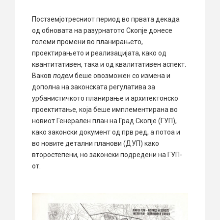
Постземјотресниот период во првата декада
од обновата на разурнатото Скопје донесе
големи промени во планирањето,
проектирањето и реализацијата, како од
квантитативен, така и од квалитативен аспект.
Ваков
подем
беше овозможен со измена и
дополна на законската регулатива за
урбанистичкото планирање и архитектонско
проектитање, која беше имплементирана во
новиот Генерален план на Град Скопје (ГУП),
како законски документ од прв ред, а потоа и
во новите детални планови (ДУП) како
второстепени, но законски подредени на ГУП-
от.