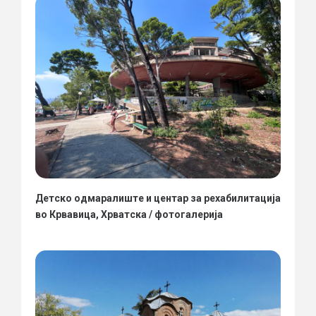
Детско одмаралиште и центар за рехабилитација
во Крвавица, Хрватска / фотогалерија