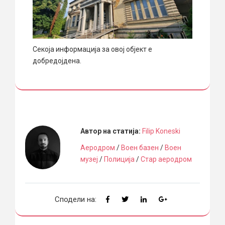
Секоја информација за овој објект е
добредојдена.
Автор на статија:
Filip Koneski
Аеродром
/
Воен базен
/
Воен
музеј
/
Полиција
/
Стар аеродром
Сподели на: