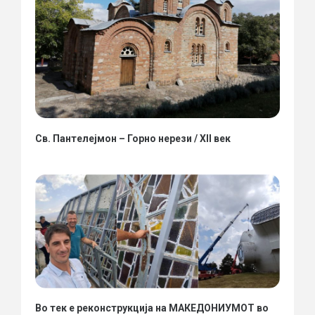
Св. Пантелејмон – Горно нерези / XII век
Во тек е реконструкција на МАКЕДОНИУМОТ во