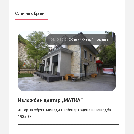
Слични објави
вина
04.10.2017
•
XXI век
ХХ век / I половина
Изложбен центар „МАТКА“
„Гра
и Др
изина
Автор на објект: Миладин Пеќинар Година на изведба:
1935-38
Прва ф
______________________________________________________________________________
работн