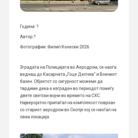
Година: ?
Автор:?
Фотографии: Филип Конески 2026
Зградата на Полицијата во Аеродром, се наоѓа
веднаш до Касарната „Гоце Делчев“ и Воениот
базен. Објектoт со сигурност можеме да
тврдиме дека е изграден во периодот помеѓу
двете светски војни во времето на СХС.
Најверојатно припаѓал на комплексот поврзан
со стариот аеродром во Скопје кој се наоѓал на
оваа локација.