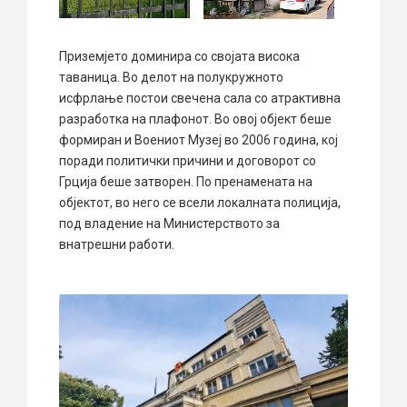
Приземјето доминира со својата висока
таваница. Во делот на полукружното
исфрлање постои свечена сала со атрактивна
разработка на плафонот. Во овој објект беше
формиран и Воениот Музеј во 2006 година, кој
поради политички причини и договорот со
Грција беше затворен. По пренамената на
објектот, во него се всели локалната полиција,
под владение на Министерството за
внатрешни работи.