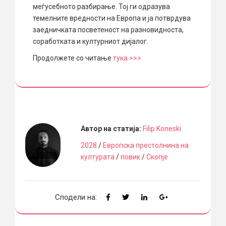
меѓусебното разбирање. Тој ги одразува
темелните вредности на Европа и ја потврдува
заедничката посветеност на разновидноста,
соработката и културниот дијалог.
Продолжете со читање
тука >>>
Автор на статија:
Filip Koneski
2028
/
Европска престолнина на
културата
/
повик
/
Скопје
Сподели на: