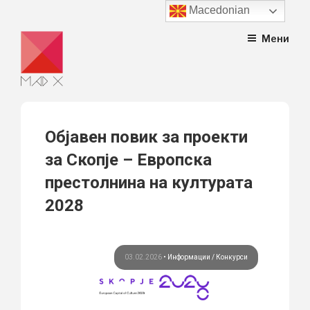
Macedonian
Skip
Мени
to
content
Објавен повик за проекти
за Скопје – Европска
престолнина на културата
2028
03.02.2026
•
Информации
Конкурси