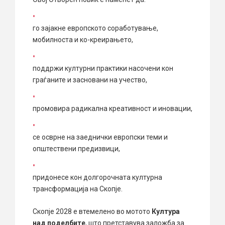
го зајакне европското соработување,
мобилноста и ко-креирањето,
поддржи културни практики насочени кон
граѓаните и засновани на учество,
промовира радикална креативност и иновации,
се осврне на заеднички европски теми и
општествени предизвици,
придонесе кон долгорочната културна
трансформација на Скопје.
Скопје 2028 е втемелено во мотото
Култура
над поделбите
, што претставува заложба за