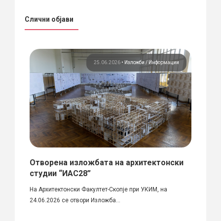
Слични објави
ции
25.06.2026
•
Изложби
Информации
ада
Отворена изложбата на архитектонски
Трет
ачки
студии “ИАС28”
Умет
ска
На Архитектонски Факултет-Скопје при УКИМ, на
Белгра
на
24.06.2026 се отвори Изложба...