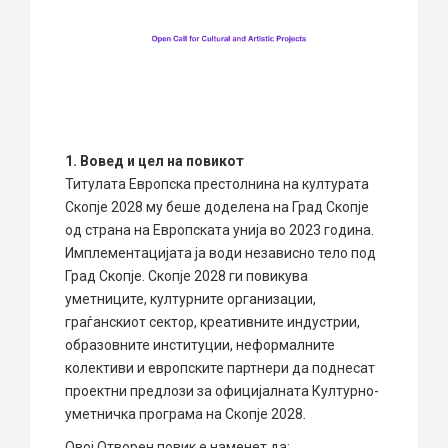
1. Вовед и цел на повикот
Титулата Европска престолнина на културата
Скопје 2028 му беше доделена на Град Скопје
од страна на Европската унија во 2023 година.
Имплементацијата ја води независно тело под
Град Скопје. Скопје 2028 ги повикува
уметниците, културните организации,
граѓанскиот сектор, креативните индустрии,
образовните институции, неформалните
колективи и европските партнери да поднесат
проектни предлози за официјалната Културно-
уметничка програма на Скопје 2028.
Овој Отворен повик е наменет да: