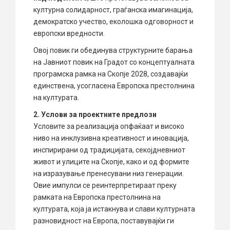
културна солидарност, граѓанска имагинација,
демократско учество, еколошка одговорност и
европски вредности.
Овој повик ги обединува структурните барања
на Јавниот повик на Градот со концептуалната
програмска рамка на Скопје 2028, создавајќи
единствена, усогласена Европска престолнина
на културата.
2. Услови за проектните предлози
Условите за реализација опфаќаат и високо
ниво на инклузивна креативност и иновација,
инспирирани од традицијата, секојдневниот
живот и улиците на Скопје, како и од формите
на изразување пренесувани низ генерации.
Овие импулси се реинтерпретираат преку
рамката на Европска престолнина на
културата, која ја истакнува и слави културната
разновидност на Европа, поставувајќи ги