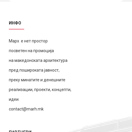
ИНФО
Марх е нет простор
посветен на промоција
на македонската архитектура
пред пошироката јавност,
преку минатите и денешните
реализации, проекти, концепти,
идеи.
contact@marh.mk