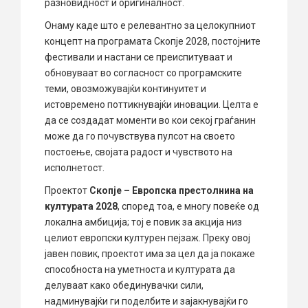
разновидност и оригиналност.
Онаму каде што е релевантно за целокупниот
концепт на програмата Скопје 2028, постојните
фестивали и настани се преиспитуваат и
обновуваат во согласност со програмските
теми, овозможувајќи континуитет и
истовремено поттикнувајќи иновации. Целта е
да се создадат моменти во кои секој граѓанин
може да го почувствува пулсот на своето
постоење, својата радост и чувството на
исполнетост.
Проектот
Скопје – Европска престолнина на
културата 2028
, според тоа, е многу повеќе од
локална амбиција; тој е повик за акција низ
целиот европски културен пејзаж. Преку овој
јавен повик, проектот има за цел да ја покаже
способноста на уметноста и културата да
делуваат како обединувачки сили,
надминувајќи ги поделбите и зајакнувајќи го