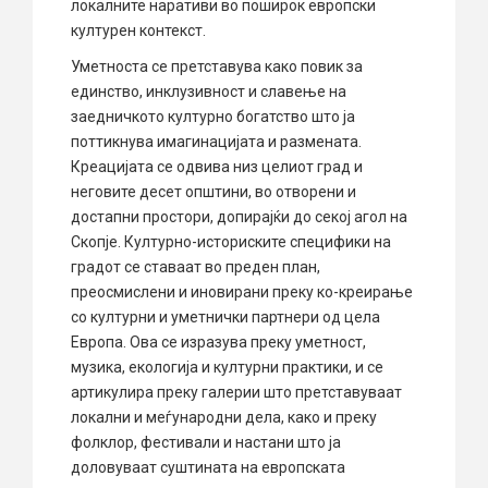
локалните наративи во поширок европски
културен контекст.
Уметноста се претставува како повик за
единство, инклузивност и славење на
заедничкото културно богатство што ја
поттикнува имагинацијата и размената.
Креацијата се одвива низ целиот град и
неговите десет општини, во отворени и
достапни простори, допирајќи до секој агол на
Скопје. Културно-историските специфики на
градот се ставаат во преден план,
преосмислени и иновирани преку ко-креирање
со културни и уметнички партнери од цела
Европа. Ова се изразува преку уметност,
музика, екологија и културни практики, и се
артикулира преку галерии што претставуваат
локални и меѓународни дела, како и преку
фолклор, фестивали и настани што ја
доловуваат суштината на европската