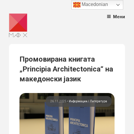
Macedonian
Skip
Мени
to
content
Промовирана книгата
„Principia Architectonica“ на
македонски јазик
26.11.2025
•
Информации
Литература