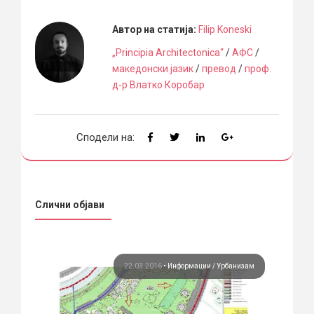
Автор на статија:
Filip Koneski
„Principia Architectonica“
/
АФС
/
македонски јазик
/
превод
/
проф.
д-р Влатко Коробар
Сподели на:
Слични објави
ции
22.03.2016
•
Информации
Урбанизам