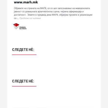
СЛЕДЕТЕ НÈ:
СЛЕДЕТЕ НÈ: