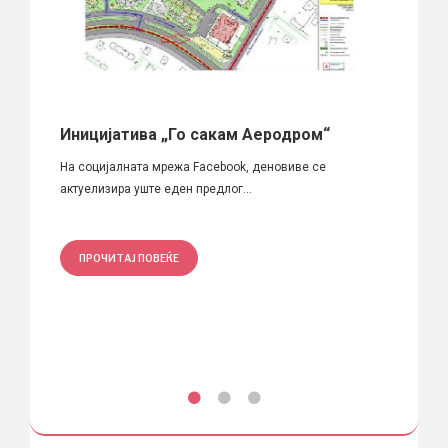
Иницијатива „Го сакам Аеродром“
5 ме
виќ,
ОДР
На социјалната мрежа Facebook, деновиве се
ЕНЕ
актуелизира уште еден предлог...
Комора
инжене
ПРОЧИТАЈ ПОВЕЌЕ
ПРО