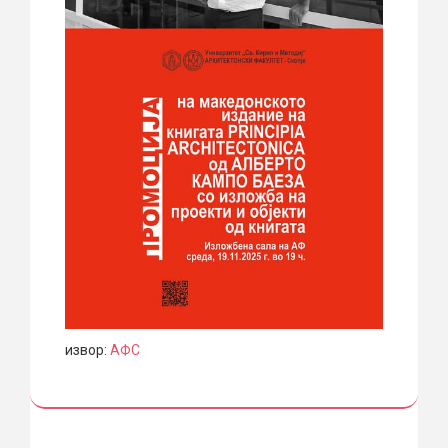
извор:
АФС