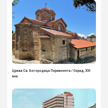
Црква Св. Богородица Перивлепта / Охрид, XIII
век