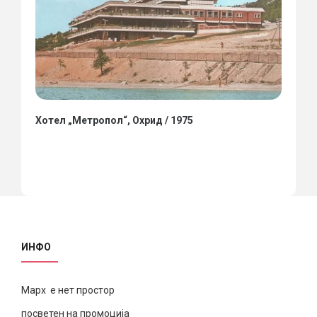
Хотел „Метропол“, Охрид / 1975
ИНФО
Марх е нет простор
посветен на промоција