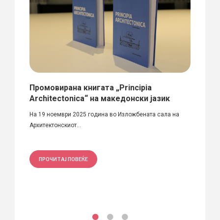
Промовирана книгата „Principia
Реот
Architectonica“ на македонски јазик
мана
дија,
Гавр
На 19 ноември 2025 година во Изложбената сала на
Архитектонскиот...
На ини
Игумен
ПРОЧИТАЈ ПОВЕЌЕ
ПРО