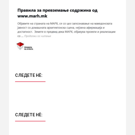
СЛЕДЕТЕ НÈ:
СЛЕДЕТЕ НÈ: