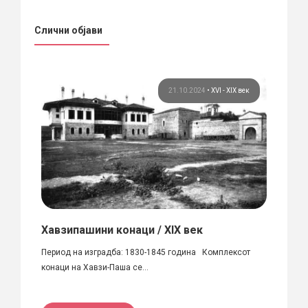
Слични објави
 век
21.10.2024
•
XVI - XIX век
Хавзипашини конаци / XIX век
Брат
ја на
Период на изградба: 1830-1845 година Комплексот
Село К
конаци на Хавзи-Паша се...
посебн