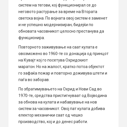
систем на тегови, кој функционирал се до
неговото растурање за време на Втората
светска војна. По војната овој систем е заменет
и не успешно модернизиран, бидејќи по
обновата часовникот целосно престанува да
функционира.
Повторното заживување на саат кулата е
овозможено во 1960-те со донација од принцот
на Кувајт кој го посетува Охридскиот
маратон. Но на жалост, кратко потоа објектот
го зафаќа пожар и повторно доживува штети и
паѓа во заборав.
По збратимувањето на Охрид и Нови Сад во
1970-те, средства пристигнуваат од Војводина
за обнова на кулата и набавување на нов
систем за часовникот. Овој пат кулата добива
електор механички саат од чешко
производство, кој и до денес работи.