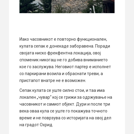
Иако часовникот е повторно функционален,
кулата сепак е донекаде заборавена. Поради
својата ниско фрекфентна локација, овој
споменик никогаш не го добива вниманието
кое го заслужува. Неговиот партер е исполнет
со паркирани возила и обраснати треви, а
пристапот внатре не е возможен.
Сепак кулата се уште силно стои, и таа има
локален „чувар“ кој се грижи за одржување на
часовникот и самиот објект. Дури и после три
века оваа кула се уште го покажува точното
време и не поврзува со историјата на овој дел
на градот Охрид.