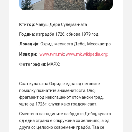
Ктитор:
Чавуш Дере Сулејман-ага
Година:
изградба 1726, обнова 1979 год.
Локација:
Охрид, месноста Дебој, Месокастро
Извори:
www.tvm.mk
;
www.mk.wikipedia.org;
Фотографии:
МАРХ;
Саат кулата на Охрид е една од неговите
помалку познатите знаменитости. Овој
фрагмент од некогашниот отомански град,
уште од 1726г. служи како градски саат.
Сместена на падините на брдото Дебој, кулата
од една страна е опкружена со зеленило, а од
друга со целосно современи градби. Таа се