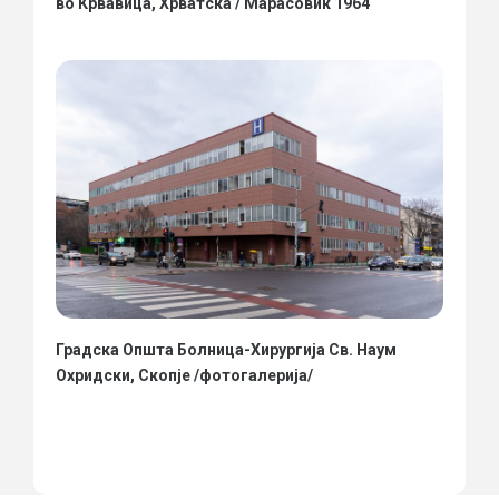
во Крвавица, Хрватска / Марасовиќ 1964
Градска Општа Болница-Хирургија Св. Наум
Охридски, Скопје /фотогалерија/