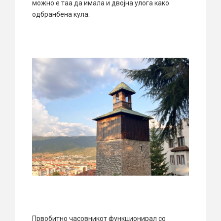
можно е таа да имала и двојна улога како
одбранбена кула.
Првобитно часовникот функционирал со