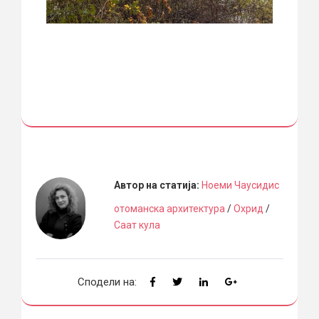
Автор на статија:
Ноеми Чаусидис
отоманска архитектура
/
Охрид
/
Саат кула
Сподели на: