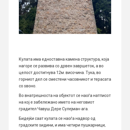
Кулата има едноставна камена структура, која
нагоре се развива со дрвен завршеток, а во
целост достигнува 12м. височина. Тука, во
горниот дел се сместени часовникот и терасата
со ѕвоно.
Во внатрешноста на објектот се наоѓа натписот
на кој е забележано името на неговиот
градител Чавуш Дере Сулејман-ага.
Бидејќи саат кулата се наоѓа надвор од
градските ѕидини, и има четири пушкарници,