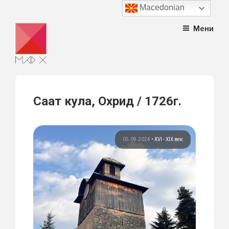
Macedonian
Skip
Мени
to
content
Саат кула, Охрид / 1726г.
05.09.2024
•
XVI - XIX век