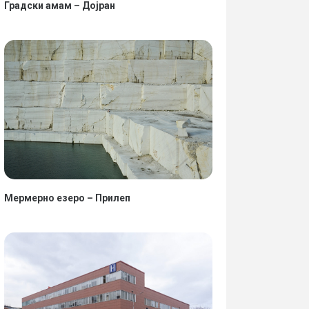
Градски амам – Дојран
Мермерно езеро – Прилеп