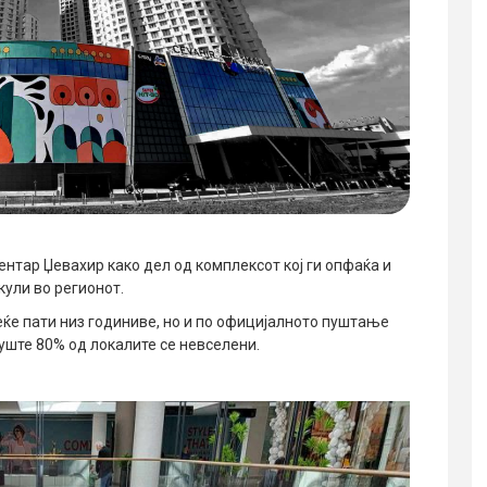
ентар Џевахир како дел од комплексот кој ги опфаќа и
кули во регионот.
е пати низ годиниве, но и по официјалното пуштање
уште 80% од локалите се невселени.