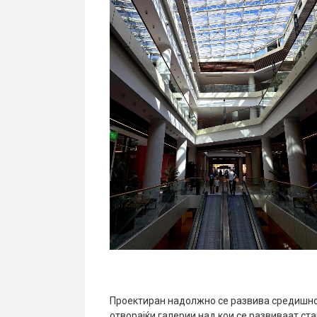
Проектиран надолжно се развива средишно
отворајќи галерии над кои се развиваат ст