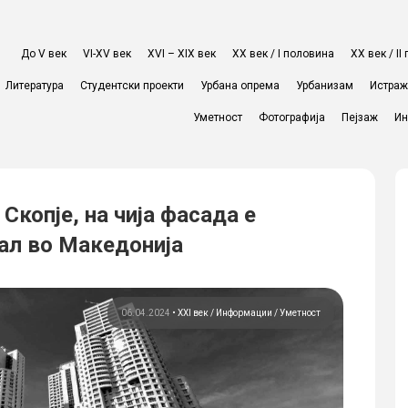
До V век
VI-XV век
XVI – XIX век
ХХ век / I половина
ХХ век / I
Литература
Студентски проекти
Урбана опрема
Урбанизам
Истра
Уметност
Фотографија
Пејзаж
Ин
 Скопје, на чија фасада е
ал во Македонија
06.04.2024
•
XXI век
Информации
Уметност