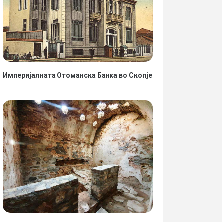
Империјалната Отоманска Банка во Скопје