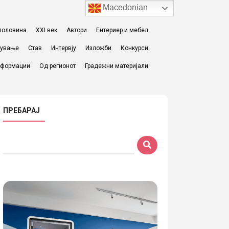
Macedonian
I половина
XXI век
Автори
Ентериер и мебел
жување
Став
Интервју
Изложби
Конкурси
формации
Од регионот
Градежни материјали
ПРЕБАРАЈ