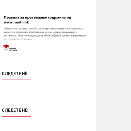
СЛЕДЕТЕ НÈ:
СЛЕДЕТЕ НÈ: