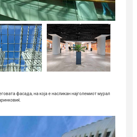
неговата фасада, на која е насликан најголемиот мурал
аринковиќ.