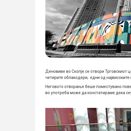
Деновиве во Скопје се отвори Трговскиот ц
четирите облакодери, едни од највисоките 
Неговото отворање беше поместувано повеќ
во употреба може да констатираме дека се