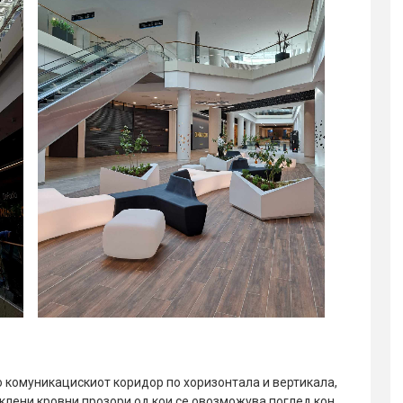
 комуникацискиот коридор по хоризонтала и вертикала,
аклени кровни прозори од кои се овозможува поглед кон