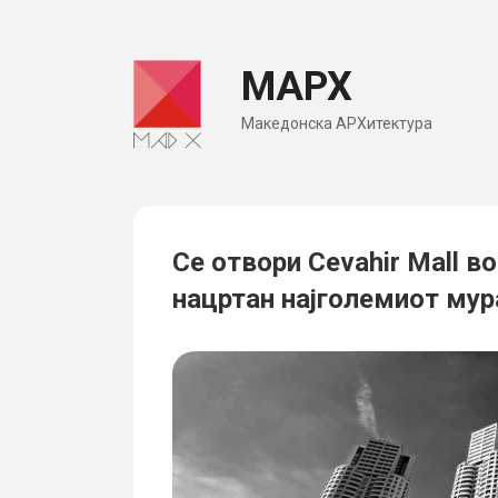
Skip
to
МАРХ
content
Македонска АРХитектура
Се отвори Cevahir Mall во
нацртан најголемиот мур