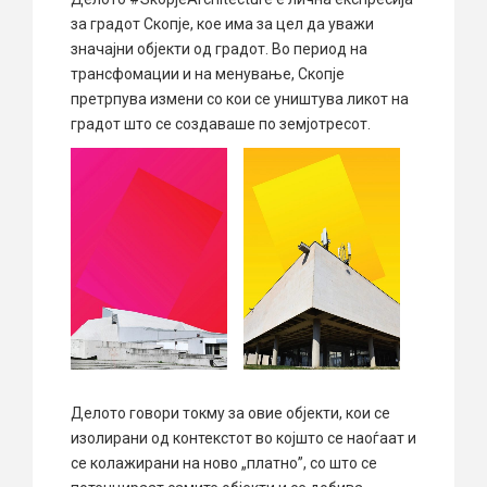
за градот Скопје, кое има за цел да уважи
значајни објекти од градот. Во период на
трансфомации и на менување, Скопје
претрпува измени со кои се уништува ликот на
градот што се создаваше по земјотресот.
Делото говори токму за овие објекти, кои се
изолирани од контекстот во којшто се наоѓаат и
се колажирани на ново „платно”, со што се