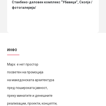
Станбено-деловен комплекс “Убавици”, Скопје /
фотогалерија/
ИНФО
Марх е нет простор
посветен на промоција
на македонската архитектура
пред пошироката јавност,
преку минатите и денешните
реализации, проекти, концепти,