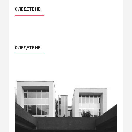
СЛЕДЕТЕ НÈ:
СЛЕДЕТЕ НÈ: