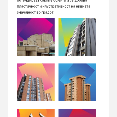
потенцираат самите објекти и се добива
пластичност и илустративност на нивната
значајност во градот.