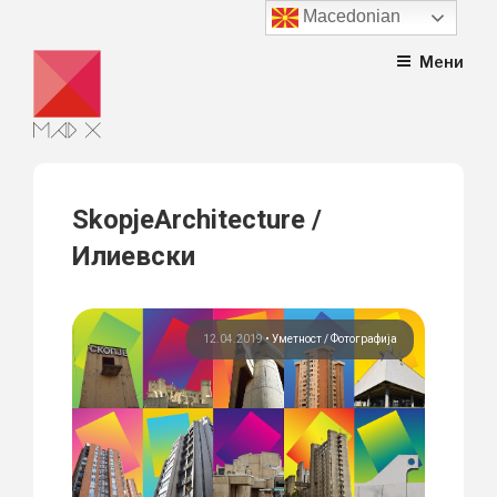
Macedonian
Skip
Мени
to
content
SkopjeArchitecture /
Илиевски
12.04.2019
•
Уметност
Фотографија