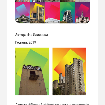
Автор:
Ико Илиевски
Година:
2019
Делото #SkopjeArchitecture е лична експресија