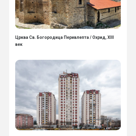
Црква Св. Богородица Перивлепта / Охрид, XIII
век