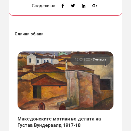
Сподели на:
Слични објави
ост
13.03.2023
•
Уметност
а
Македонските мотиви во делата на
ЗЕЛЕ
Густав Вундервалд 1917-18
ГРА