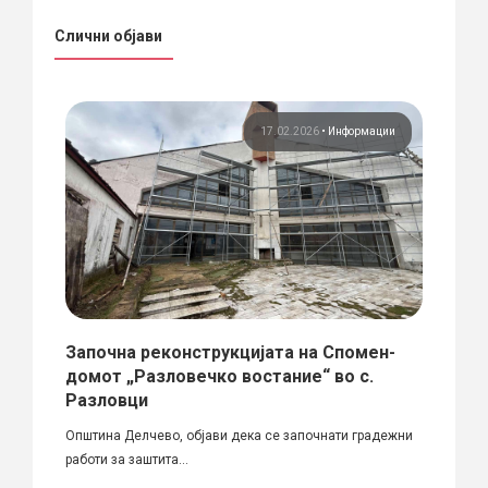
Слични објави
ции
17.02.2026
•
Информации
 во
Започна реконструкцијата на Спомен-
Пром
домот „Разловечко востание“ во с.
City 
Разловци
ен
02.02.
Општина Делчево, објави дека се започнати градежни
работи за заштита...
ПРО