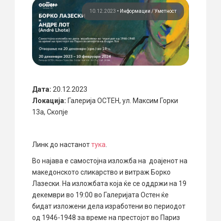
10.12.2023
•
Информации
Уметност
Дата:
20.12.2023
Локација:
Галерија ОСТЕН, ул. Максим Горки
13а, Скопје
Линк до настанот
тука
.
Во најава е самостојна изложба на доајенот на
македонското сликарство и витраж Борко
Лазески. На изложбата која ќе се оддржи на 19
декември во 19:00 во Галеријата Остен ќе
бидат изложени дела изработени во периодот
од 1946-1948 за време на престојот во Париз