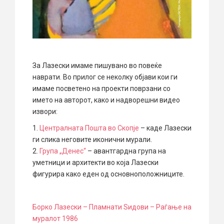
За Лазески имаме пишувано во повеќе
наврати. Во прилог се неколку објави кои ги
имаме посветено на проекти поврзани со
името на авторот, како и надворешни видео
извори:
1.
Централната Пошта во Скопје
– каде Лазески
ги слика неговите иконични мурали.
2.
Група „Денес“
– авантгардна група на
уметници и архитекти во која Лазески
фигурира како еден од основноположниците.
Борко Лазески – Пламнати Ѕидови – Раѓање на
муралот 1986