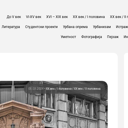
До V век
VI-XV век
XVI – XIX век
ХХ век / I половина
ХХ век / I
Литература
Студентски проекти
Урбана опрема
Урбанизам
Истра
Уметност
Фотографија
Пејзаж
Ин
05.03.2024
•
ХХ век / I половина
ХХ век / II половина