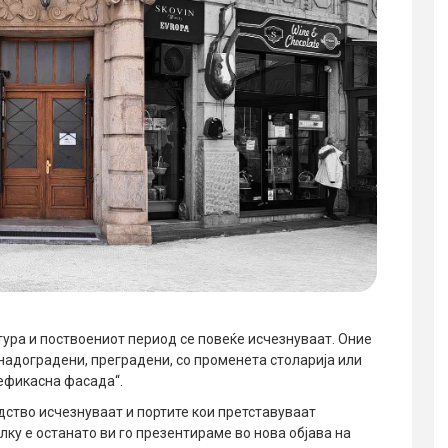
тура и поствоениот период се повеќе исчезнуваат. Оние
надоградени, преградени, со променета столарија или
ефикасна фасада“.
едство исчезнуваат и портите кои претставуваат
лку е останато ви го презентираме во нова објава на