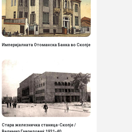
Империјалната Отоманска Банка во Скопје
Стара железничка станица-Скопје /
Велимир Гавриловиќ 1931-40