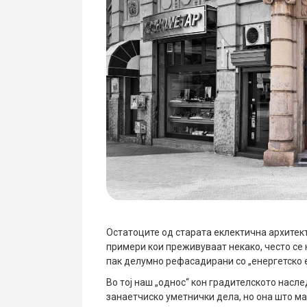
Остатоците од старата еклектична архитек
примери кои преживуваат некако, често се 
пак делумно рефасадирани со „енергетско 
Во тој наш „однос“ кон градителското насл
занаетчиско уметнички дела, но она што ма