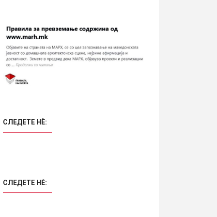
СЛЕДЕТЕ НÈ:
СЛЕДЕТЕ НÈ: