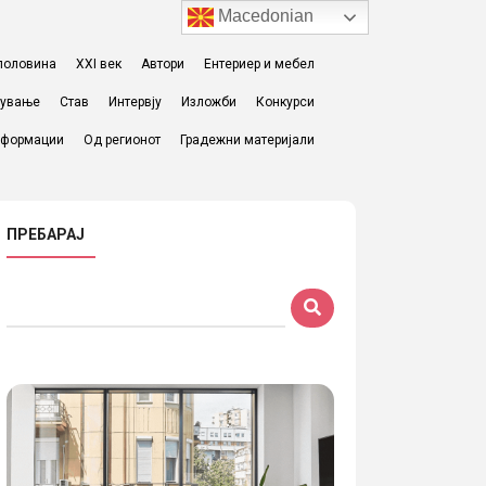
Macedonian
I половина
XXI век
Автори
Ентериер и мебел
жување
Став
Интервју
Изложби
Конкурси
формации
Од регионот
Градежни материјали
ПРЕБАРАЈ