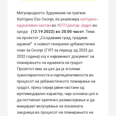
Меѓународното Здружение на граѓани
Културно Ехо Скопје, ќе реализира
културно-
едукативен настан
во
КСП Центар Јадро
во
среда
(12.19.2022) во 20:00 часот
. Тема
на проектот „Создаваме град, градиме
иднина!” е новиот генералeн урбанистички
план за Скопје (ГУП за период од 2023 до
2032 година) кој е најважниот документ за
планирањето на иднината на градот.
Проектот има за цел да ја зголеми
транспарентноста и партиципативноста во
процесот на урбанистичкото планирање на
градот, преку серија јавни настани од
мултимедијален карактер, чија основна цел е
да поттикнат критичко размислување и да
иницираат вклучување на локалната
заедница во процесот на планирањето на