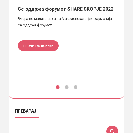
дина
Се оддржа форумот SHARE SKOPJE 2022
ПАРК
(15.0
Вчера во малата сала на Македонската филхармонија
се оддржа форумот...
ПАРК(и
глобал
ПРОЧИТАЈ ПОВЕЌЕ
ПРО
ПРЕБАРАЈ