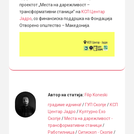
проектот „Места на дарежливост –
трансформативни станици” на
КСП Центар
Јадро
, со финансиска поддршка на Фондација
Отворено општество – Македонија.
Автор на статија:
Filip Koneski
градиме иднина!
/
ГУП Скопје
/
КСП
Центар Јадро
/
Културно Ехо
Скопје
/
Места на дарежливост -
трансформативни станици
/
Работилница
/
Ситископ - Скопје
/