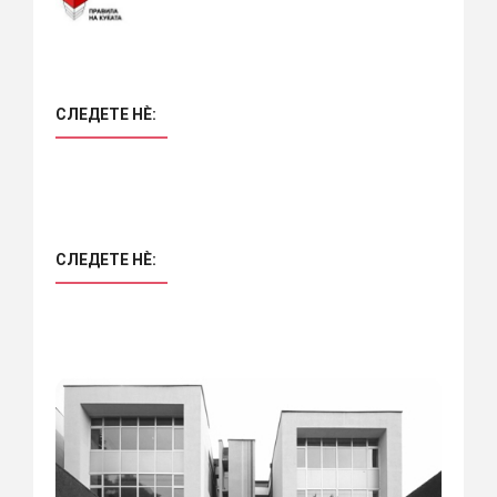
СЛЕДЕТЕ НÈ:
СЛЕДЕТЕ НÈ: