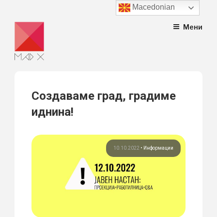
Macedonian
Skip
Мени
to
content
Создаваме град, градиме
иднина!
10.10.2022
•
Информации