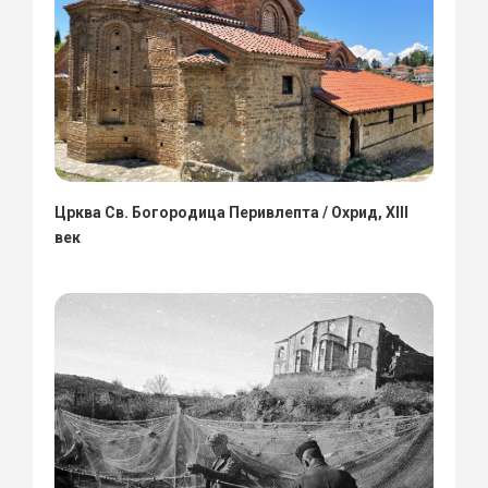
Црква Св. Богородица Перивлепта / Охрид, XIII
век