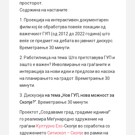
просторот.
Содржина на настаните :
1. Проекција на интерактивен документарен
филм кој ќе обработува повеќе локации од
важечкиот ГУП (од 2012 до 2022 година) што
веќе се предмет на дебата во јавниот дискурс.
Времетраење 30 минути.
2. Работилница на тема: Што претставува ГУП и
зашто е важен? Инволвирање на граѓаните и
интеракција за нови идеи и предлози во насока
на планирањето на градот. Времетраење 30
минути.
3. Дискусија
на тема „Нов ГУП, нова можност за
Скопје?”.
Времетраење 30 минути.
Проектот „Создаваме град, градиме иднина!”
го реализира Меѓународно здружение на
граѓани
Културно Ехо
-Скопје во соработка со
здружението
Ситископ – Скопје
во рамки на