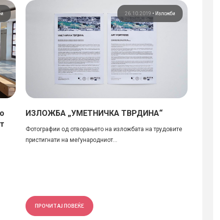
би
26.10.2019
•
Изложби
во
ИЗЛОЖБА „УМЕТНИЧКА ТВРДИНА“
Отвор
от
студи
Фотографии од отворањето на изложбата на трудовите
пристигнати на меѓународниот...
На Архи
24.06.2
ПРОЧИТАЈ ПОВЕЌЕ
ПРОЧ