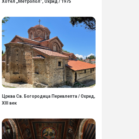
Хотел „Метропол“, Охрид / 1975
Црква Св. Богородица Перивлепта / Охрид,
XIII век