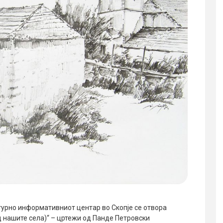
турно информативниот центар во Скопје се отвора
д нашите села)“ – цртежи од Панде Петровски