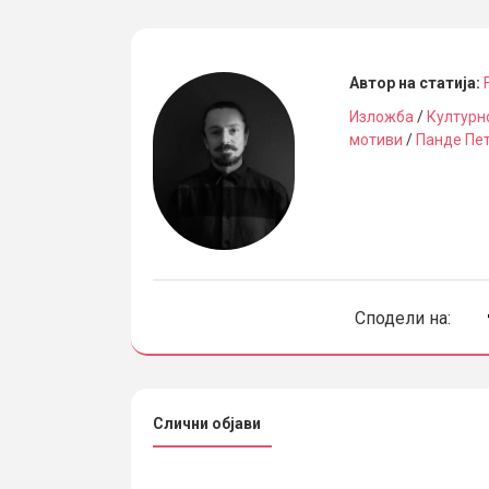
Автор на статија:
Изложба
/
Културн
мотиви
/
Панде Пе
Сподели на:
Слични објави