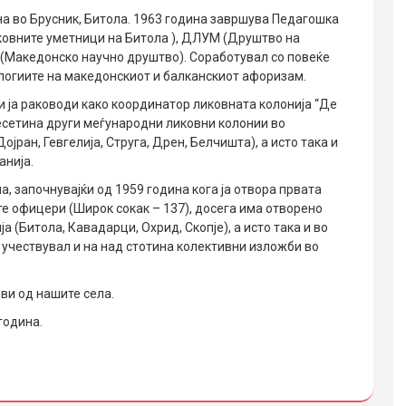
на во Брусник, Битола. 1963 година завршува Педагошка
ковните уметници на Битола ), ДЛУМ (Друштво на
(Македонско научно друштво). Соработувал со повеќе
тологиите на македонскиот и балканскиот афоризам.
и ја раководи како координатор ликовната колонија “Де
аесетина други меѓународни ликовни колонии во
јран, Гевгелија, Струга, Дрен, Белчишта), а исто така и
анија.
, започнувајќи од 1959 година кога ја отвора првата
е офицери (Широк сокак – 137), досега има отворено
(Битола, Кавадарци, Охрид, Скопје), а исто така и во
а учествувал и на над стотина колективни изложби во
ви од нашите села.
година.