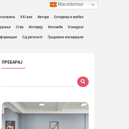
Macedonian
I половина
XXI век
Автори
Ентериер и мебел
жување
Став
Интервју
Изложби
Конкурси
формации
Од регионот
Градежни материјали
ПРЕБАРАЈ