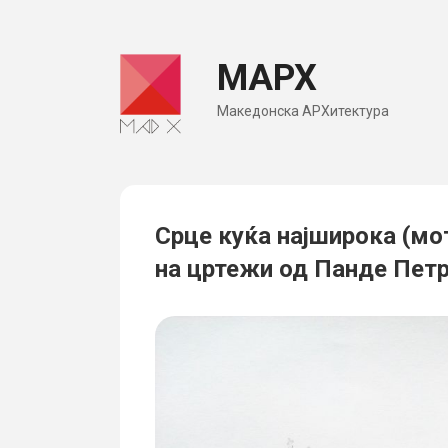
Skip
to
МАРХ
content
Македонска АРХитектура
Срце куќа најширока (мо
на цртежи од Панде Пет