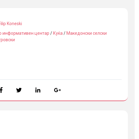
Filip Koneski
о информативен центар
/
Куќа
/
Македонски селски
тровски