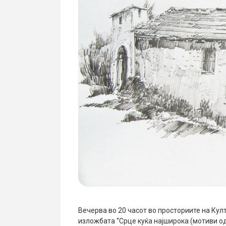
Вечерва во 20 часот во просториите на Кул
изложбата “Срце куќа најширока (мотиви о