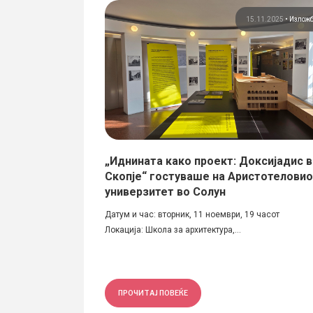
Изложби
Информации
15.11.2025
•
Излож
архитектонски
„Иднината како проект: Доксијадис 
Скопје“ гостуваше на Аристотелови
универзитет во Солун
 при УКИМ, на
Датум и час: вторник, 11 ноември, 19 часот
Локација: Школа за архитектура,...
ПРОЧИТАЈ ПОВЕЌЕ