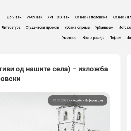
До V век
VI-XV век
XVI – XIX век
ХХ век / I половина
ХХ век / I
Литература
Студентски проекти
Урбана опрема
Урбанизам
Истра
Уметност
Фотографија
Пејзаж
Ин
тиви од нашите села) – изложба
ровски
13.07.2023
•
Изложби
Информации