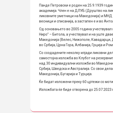
Панде Петровски е роден на 25.9.1939 годи
академија. Член е на ДЛУБ (Друштво на ли
ликовните уметници на Македонија) и МНД 
весници и списанија, а застапен е и во Ан
Од основањето во 2005 година учествувал 
Ниро” – Битола, а учествувал и на уште дв
Македонија (Велес, Нижополе, Кавадарци, До
во Србија, Црна Гора, Албанија, Грција и Ром
Со создадените неколку илјади ликовни дела
самостојна изложба во Клубот на резервнит
над 30 индивидуални изложби во Македонија 
Србија, Шведска и Австралија. Со свои дел
Македонија, Бугарија и Турција.
Ќе бидат изложени преку 60 цртежи со моти
Изложбата ќе биде отворена до 25.07.2023 