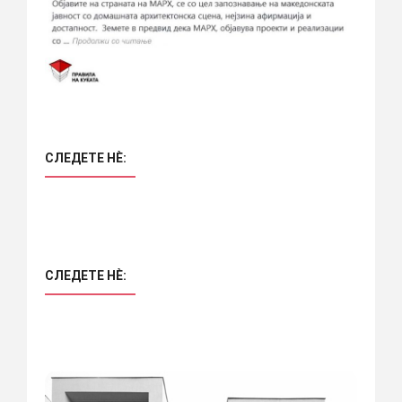
СЛЕДЕТЕ НÈ:
СЛЕДЕТЕ НÈ: