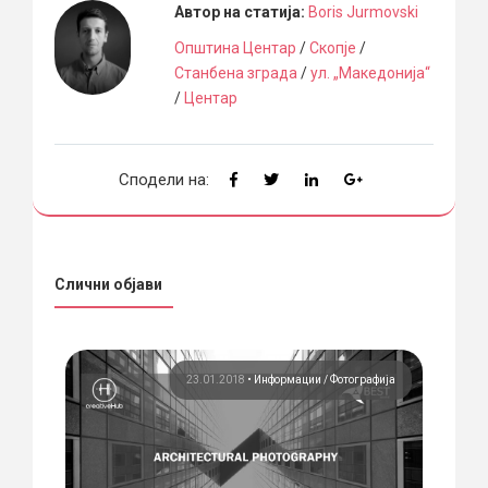
Автор на статија:
Boris Jurmovski
Општина Центар
/
Скопје
/
Станбена зграда
/
ул. „Македонија“
/
Центар
Сподели на:
Слични објави
вина
23.01.2018
•
Информации
Фотографија
0