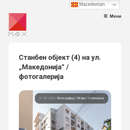
Macedonian
Skip
Мени
to
content
Станбен објект (4) на ул.
„Македонија“ /
фотогалерија
27.08.2024
•
Фотографија
ХХ век / II половина