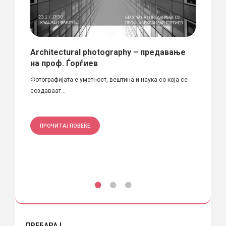
Architectural photography – предавање
Сарк
на проф. Ѓорѓиев
„Св. 
Фотографијата е уметност, вештина и наука со која се
Пренос
создаваат...
револу
ПРОЧИТАЈ ПОВЕЌЕ
ПРО
ПРЕБАРАЈ