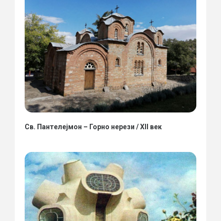
Св. Пантелејмон – Горно нерези / XII век