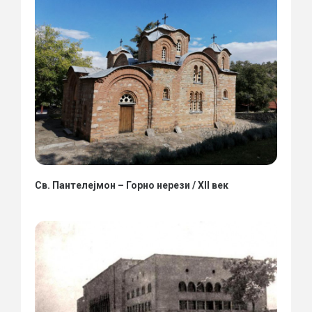
Св. Пантелејмон – Горно нерези / XII век