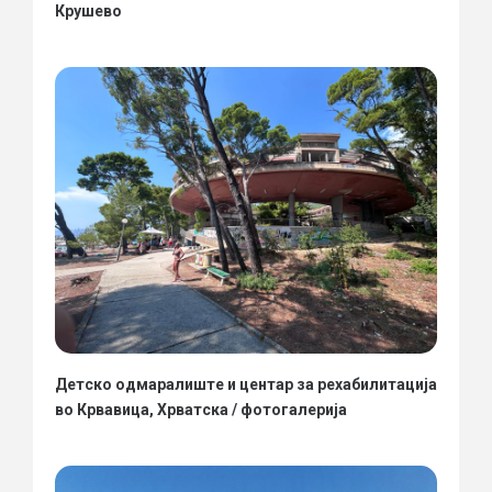
Крушево
Детско одмаралиште и центар за рехабилитација
во Крвавица, Хрватска / фотогалерија