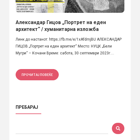
Александар Гицов „Портрет на еден
архитект“ / хуманитарна изложба
Линк до настанот: https://fb.me/e/1xAfdmjBU АЛЕКСАНДАР
ГИЦОВ „Портрет на еден архитект“ Место: НУЦК „Бели
Мугри“ – Кочани Време: сабота, 30 септември 2023г....
ПРОЧИТАЈ ПОВЕЌЕ
ПРЕБАРАЈ