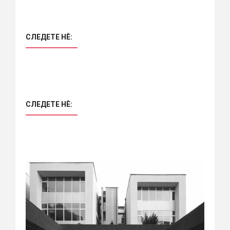
СЛЕДЕТЕ НÈ:
СЛЕДЕТЕ НÈ: