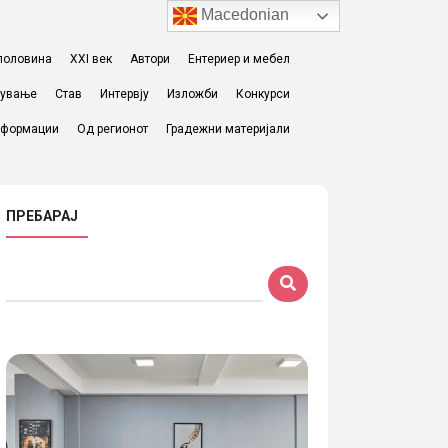
Macedonian
I половина
XXI век
Автори
Ентериер и мебел
жување
Став
Интервју
Изложби
Конкурси
формации
Од регионот
Градежни материјали
ПРЕБАРАЈ