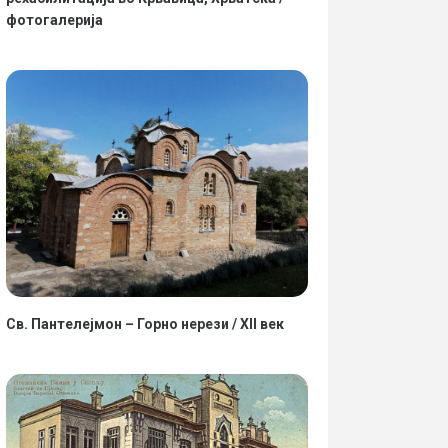
фотогалерија
Св. Пантелејмон – Горно нерези / XII век