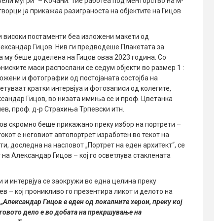
ели мугри“ – Кочани. Тие работеа под менторство на м-
ворци ја прикажаа разиграноста на објектите на Гицов
 и високи постаменти беа изложени макети од
лександар Гицов. Нив ги предводеше Плакетата за
ја му беше доделена на Гицов оваа 2023 година. Со
ониските маси распослани се седум објекти во размер 1 :
ложени и фотографии од постојаната состојба на
етуваат кратки интервјуа и фотозаписи од колегите,
сандар Гицов, во низата имиња се и проф. Цветанка
ев, проф. д-р Страхиња Трпевски итн.
ов скромно беше прикажано преку избор на портрети –
токот е неговиот автопортрет изработен во текот на
и, доследна на насловот „Портрет на еден архитект“, се
 на Александар Гицов – кој го осветлува стаклената
 и интервјуа се заокружи во една целина преку
ев – кој проникливо го презентира ликот и делото на
–
„Александар Гицов е еден од локалните херои, преку кој
говото дело е во добата на прекршување на