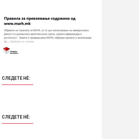
СЛЕДЕТЕ НÈ:
СЛЕДЕТЕ НÈ: