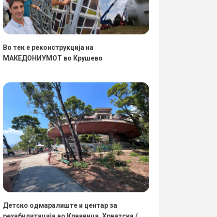
Во тек е реконструкција на
МАКЕДОНИУМОТ во Крушево
Детско одмаралиште и центар за
рехабилитација во Крвавица, Хрватска /