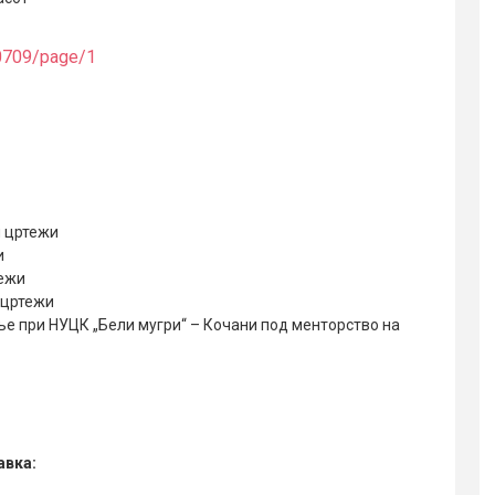
20709/page/1
и цртежи
и
тежи
 цртежи
е при НУЦК „Бели мугри“ – Кочани под менторство на
авка: