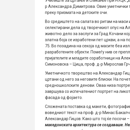
Училиште за цртање и сликање при НУЦК „Б
р Александра Димитрова. Овие уметнички т
преку призмата на детските очи.
Во средиштето на салата во ритам на маси
селектирани дела од творечкиот опус на А
животно дело за заслуги за Град Кочани ко
златна боја се изработени пет цркви, а на п
75. Во позадина на секоја од масите беа из
разработените објекти. Помеѓу нив се препл
пријателите и младите соработници на Алек
Симоновска – Цица, проф. д-р Мирослав Грч
Уметничкото творештво на Александар Гиц
цртани од него за неговите блиски. На поче
средношколските денови. Оваа низа портрет
завршува со испечатениот портрет на ликот
фасада од фојаето.
Сложената поставка од макети, фотографии
воведниот текст на проф. д-р Минас Бакалч
Александар Гицов. Како што тој ќе посочи 
македонската архитектура се создаваше. Не