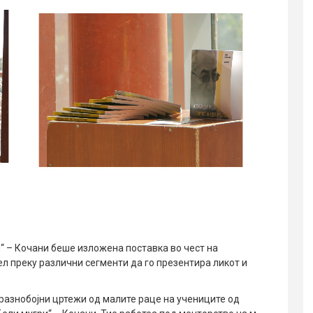
и“ – Кочани беше изложена поставка во чест на
л преку различни сегменти да го презентира ликот и
 разнобојни цртежи од малите раце на учениците од