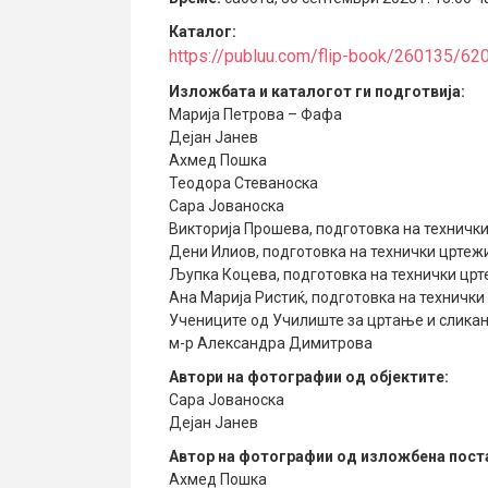
Каталог:
https://publuu.com/flip-book/260135/6
Изложбата
и каталогот ги подготвија:
Марија Петрова – Фафа
Дејан Јанев
Ахмед Пошка
Теодора Стеваноска
Сара Јованоска
Викторија Прошева, подготовка на техничк
Дени Илиов, подготовка на технички цртеж
Љупка Коцева, подготовка на технички цр
Ана Марија Ристиќ, подготовка на технички
Учениците од Училиште за цртање и сликањ
м-р Александра Димитрова
Автори на фотографии од објектите:
Сара Јованоска
Дејан Јанев
Автор на фотографии од изложбена пост
Ахмед Пошка