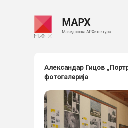
Skip
to
МАРХ
content
Македонска АРХитектура
Александар Гицов „Портр
фотогалерија