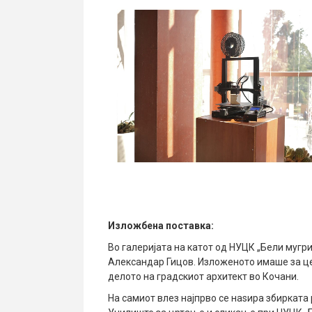
Изложбена поставка:
Во галеријата на катот од НУЦК „Бели мугр
Александар Гицов. Изложеното имаше за це
делото на градскиот архитект во Кочани.
На самиот влез најпрво се наѕира збирката