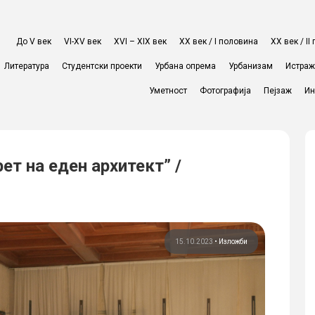
До V век
VI-XV век
XVI – XIX век
ХХ век / I половина
ХХ век / I
Литература
Студентски проекти
Урбана опрема
Урбанизам
Истра
Уметност
Фотографија
Пејзаж
Ин
ет на еден архитект” /
15.10.2023
•
Изложби