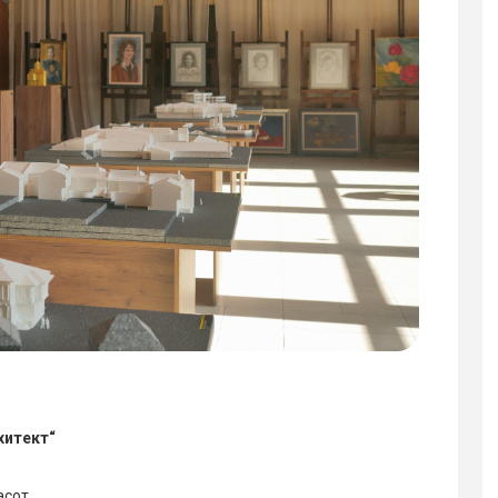
хитект“
асот