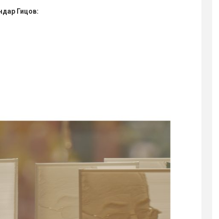
ндар Гицов: