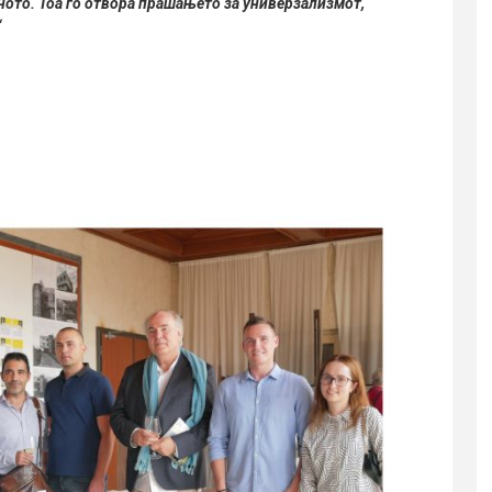
ното. Тоа го отвора прашањето за универзализмот,
“