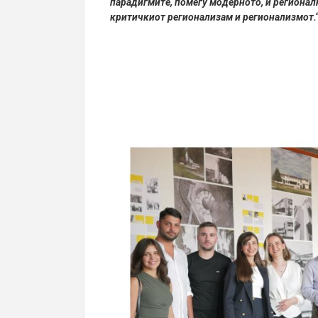
парадигмите, помеѓу модерното, и регионал
критичкиот регионализам и регионализмот.