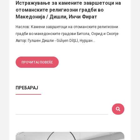
Истражување за камените завршетоци на
отоманските религиозни градби во
Македонија / Дишли, Инчи Фират
Наслов: Камени завршетоци на отоманските религиозни
градби во македонските градови Битола, Охрид и Скопје
Автор: Гулшен Дишли - Gülşen DİŞLİ, Нурџан...
ПРОЧИТАЈ ПОВЕЌЕ
ПРЕБАРАЈ