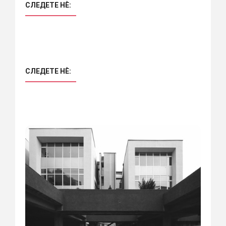
СЛЕДЕТЕ НÈ:
СЛЕДЕТЕ НÈ: