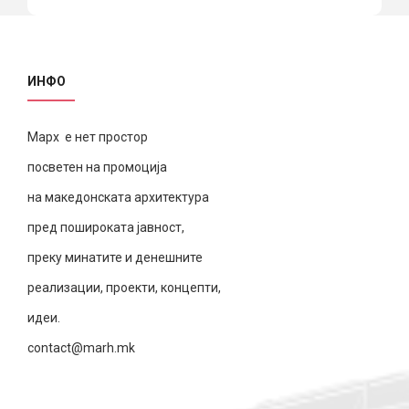
ИНФО
Марх е нет простор
посветен на промоција
на македонската архитектура
пред пошироката јавност,
преку минатите и денешните
реализации, проекти, концепти,
идеи.
contact@marh.mk