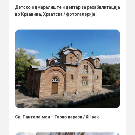
Детско одмаралиште и центар за рехабилитација
во Крвавица, Хрватска / фотогалерија
Св. Пантелејмон – Горно нерези / XII век