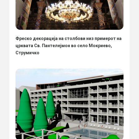
Фреско декорација на столбови низ примерот на
црквата Св. Пантелејмон во село Мокриево,
Струмичко