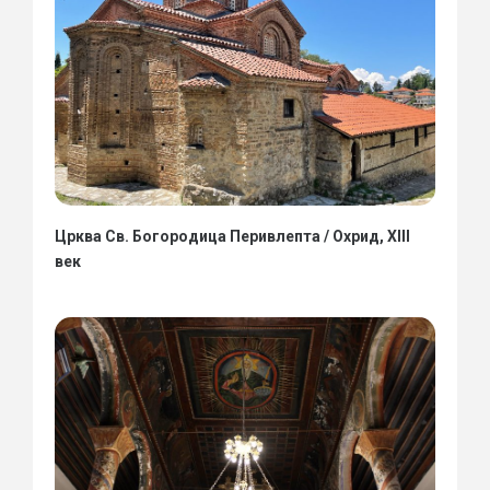
Црква Св. Богородица Перивлепта / Охрид, XIII
век