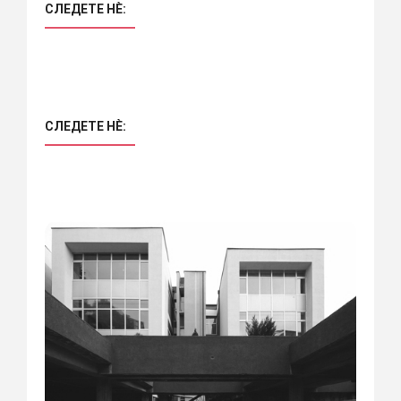
СЛЕДЕТЕ НÈ:
СЛЕДЕТЕ НÈ: