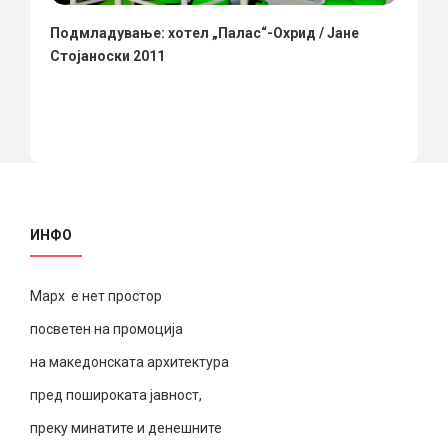
Подмладување: хотел „Палас“-Охрид / Јане
Стојаноски 2011
ИНФО
Марх е нет простор
посветен на промоција
на македонската архитектура
пред пошироката јавност,
преку минатите и денешните