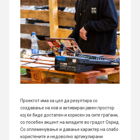
Проектот има за цел да резултира со
создавање на нов и активиран јавен простор
кој ќе биде достапен и корисен за сите граѓани,
со посебен акцент на младите во градот Охрид.
Со оплеменување и давање карактер на слабо
користените и недоволно артикулирани