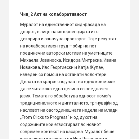
Чин_2 Акт на колаборативност
Муралот на единствениот ѕид-фасада на
дворот, е лице на интервенцијата и го
декорира и означува просторот. Тој е резултат
на колаборативен труд – збир на пет
поединечни авторски мотиви на уметниците:
Михаела Јованоска, Исидора Митреска, Ивана
Новакова, Иво Георгиески и Катја Жупан,
изведен со помош на останати волонтери.
Делата на крај се спојуваат во едно кое може
да се чита како една целина со воедначен
јазик. Темата го обработува односот помеѓу
традиционалното и дигиталното, тргнувајќи од
насловот на овогодинешната недела на млади
„From Clicks to Progress“ и од духот на
содржините кои егзистираат во новиот
современ контекст на касарна. Муралот беше
концепиран и куриран од Иво Лазароски и