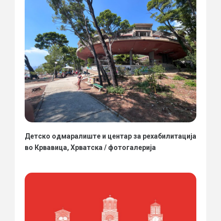
Детско одмаралиште и центар за рехабилитација
во Крвавица, Хрватска / фотогалерија