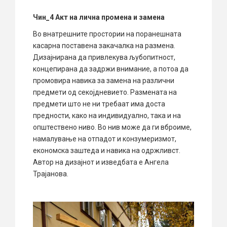
Чин_4 Акт на лична промена и замена
Во внатрешните простории на поранешната
касарна поставена закачалка на размена.
Дизајнирана да привлекува љубопитност,
концепирана да задржи внимание, а потоа да
промовира навика за замена на различни
предмети од секојдневието. Размената на
предмети што не ни требаат има доста
предности, како на индивидуално, така и на
општествено ниво. Во нив може да ги вброиме,
намалување на отпадот и конзумеризмот,
економска заштеда и навика на одржливст.
Автор на дизајнот и изведбата е Ангела
Трајанова.