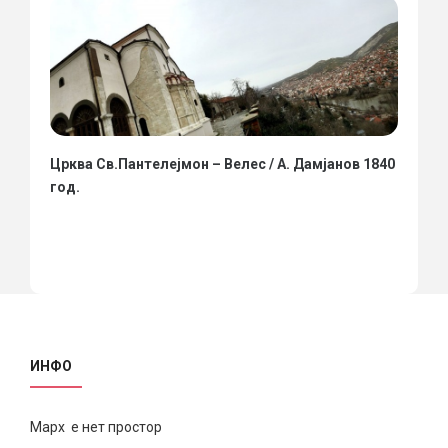
Црква Св.Пантелејмон – Велес / А. Дамјанов 1840
год.
ИНФО
Марх е нет простор