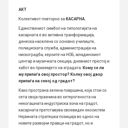
АКТ
Колективот повторно за
КАСАРНА
.
Единствениот симбол на типологијата на
касарната е во активна транформација,
денеска населена со основно училиште,
полициската служба, администрација на
нискоградба, хероите на НОБ, младинскиот
центар и музичката секција, дневниот престој и
хабот во приземјето на зградата.
Кому се ли
му припаѓа овој простор? Колку овој двор
припаѓа на секој од градот?
Како пространа зелена површина, која стои со
сета своја празнина во хетерогеноста на
некогашната индустриска зона на градот,
касарната претставува своевиден екосистем.
Нејзината стратешка позиција во однос на
новите развојни правци на градот, но и