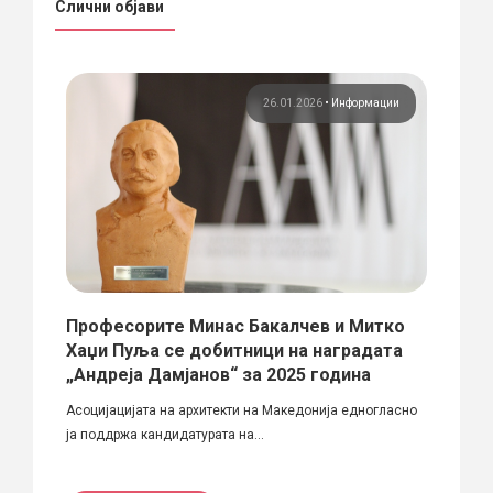
Слични објави
ции
26.01.2026
•
Информации
Професорите Минас Бакалчев и Митко
Мишк
Хаџи Пуља се добитници на наградата
АРХИ
„Андреја Дамјанов“ за 2025 година
Со осо
Асоцијацијата на архитекти на Македонија едногласно
самост
ја поддржа кандидатурата на...
ПРО