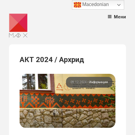
Macedonian
Skip
Мени
to
content
АКТ 2024 / Архрид
09.12.2024
•
Информации