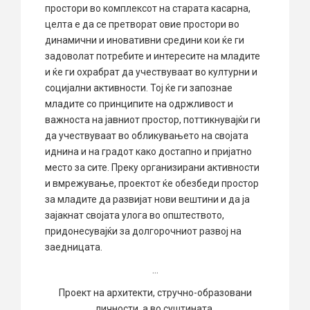
простори во комплексот на старата касарна,
целта е да се претворат овие простори во
динамични и иновативни средини кои ќе ги
задоволат потребите и интересите на младите
и ќе ги охрабрат да учествуваат во културни и
социјални активности. Тој ќе ги запознае
младите со принципите на одржливост и
важноста на јавниот простор, поттикнувајќи ги
да учествуваат во обликувањето на својата
иднина и на градот како достапно и пријатно
место за сите. Преку организирани активности
и вмрежување, проектот ќе обезбеди простор
за младите да развијат нови вештини и да ја
зајакнат својата улога во општеството,
придонесувајќи за долгорочниот развој на
заедницата.
…
Проект на архитекти, стручно-образовани
личности, а во суштината,