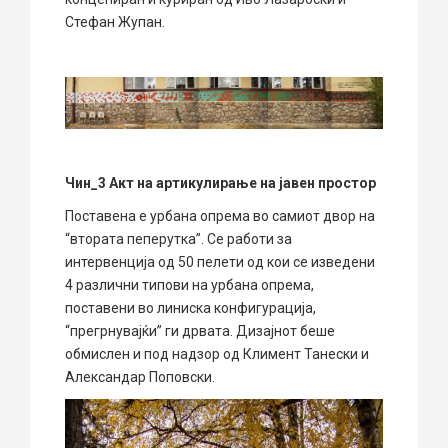
Стефан Жупан.
Чин_3 Акт на артикулирање на јавен простор
Поставена е урбана опрема во самиот двор на
“втората пеперутка”. Се работи за
интервенција од 50 пелети од кои се изведени
4 различни типови на урбана опрема,
поставени во линиска конфигурација,
“прегрнувајќи” ги дрвата. Дизајнот беше
обмислен и под надзор од Климент Танески и
Александар Поповски.