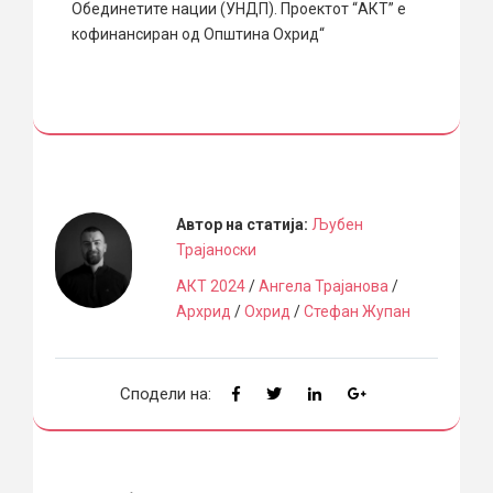
Обединетите нации (УНДП). Проектот “АКТ” е
кофинансиран од Општина Охрид“
Автор на статија:
Љубен
Трајаноски
АКТ 2024
/
Ангела Трајанова
/
Архрид
/
Охрид
/
Стефан Жупан
Сподели на: