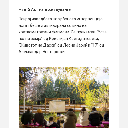
Чин_5 Акт на доживување
Покрај изведбата на урбаната интервенција,
истат беше и активирана со кино на
краткометражни филмови. Се прекажаа “Уста
полна земја” од Кристијан Костадиновски,
“Животот на Даска” од Леона Јариќ и “17” од
Александар Нестороски.