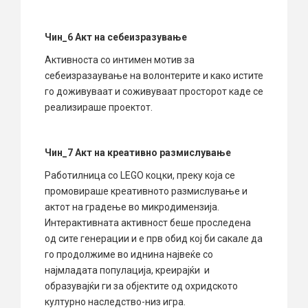
Чин_6 Акт на себеизразување
Активноста со интимен мотив за
себеизразаување на волонтерите и како истите
го доживуваат и соживуваат просторот каде се
реализираше проектот.
Чин_7 Акт на креативно размислување
Работилница со LEGO коцки, преку која се
промовираше креативното размислување и
актот на градење во микродимензија.
Интерактивната активност беше проследена
од сите генерации и е прв обид кој би сакале да
го продолжиме во иднина највеќе со
најмладата популација, креирајќи и
образувајќи ги за објектите од охридското
културно наследство-низ игра.