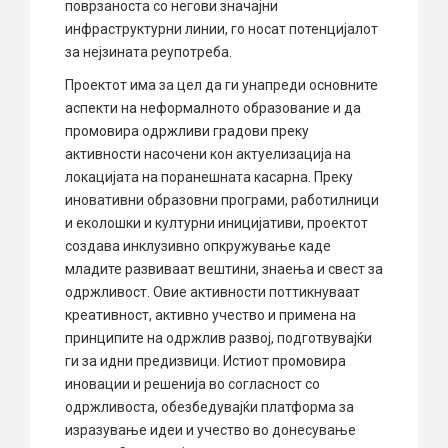
поврзаноста со негови значајни
инфраструктурни линии, го носат потенцијалот
за нејзината реупотреба.
Проектот има за цел да ги унапреди основните
аспекти на неформалното образование и да
промовира одржливи градови преку
активности насочени кон актуелизација на
локацијата на поранешната касарна. Преку
иновативни образовни програми, работилници
и еколошки и културни иницијативи, проектот
создава инклузивно опкружување каде
младите развиваат вештини, знаења и свест за
одржливост. Овие активности поттикнуваат
креативност, активно учество и примена на
принципите на одржлив развој, подготвувајќи
ги за идни предизвици. Истиот промовира
иновации и решенија во согласност со
одржливоста, обезбедувајќи платформа за
изразување идеи и учество во донесување