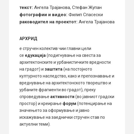
текст:
Ангела Трајанова, Стефан Жупан
фотографии и видео:
Филип Спасески
раководител на проектот:
Ангела Трајанова
АРХРИД
е стручен колектив чии главни цели
се
едукација
(подигнување на свеста за
архитектонските и урбанистичките вредности
на градот) и
заштита
(на постојното
културното наследство, како и препознавање и
вреднување на архитектонското творештво и
урбаните фрагменти во градот), преку
спроведување
активности
(во јавниот градски
простор) и креирање
форум
(потенцирање на
значењето за оформување и јавно
искажување на заеднички стручен став по
актуелни теми).