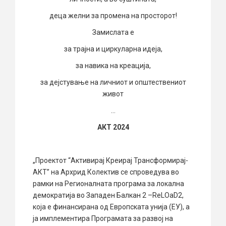
деца желни за промена на просторот!
Замислата е
за трајна и циркуларна идеја,
за навика на креација,
за дејстување на личниот и општествениот
живот
…
АКТ 2024
„Проектот “Активирај Креирај Трансформирај-
АКТ” на Архрид Колектив се спроведува во
рамки на Регионалната програма за локална
демократија во Западен Балкан 2 –ReLOaD2,
која е финансирана од Европската унија (ЕУ), а
ја имплементира Програмата за развој на