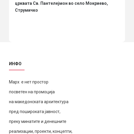
црквата Св. Пантелејмон во село Мокриево,
Струмичко
ИНФО
Марх е нет простор
посветен на промоција
на македонската архитектура
пред пошироката јавност,
преку минатите и денешните
реализации, проекти, концепти,