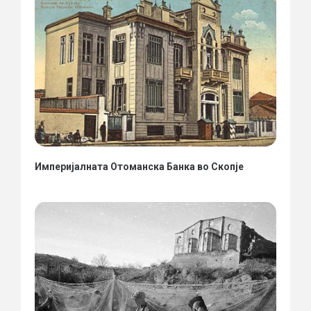
Империјалната Отоманска Банка во Скопје