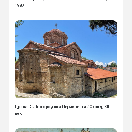
1987
Црква Св. Богородица Перивлепта / Охрид, XIII
век