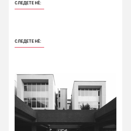
СЛЕДЕТЕ НÈ:
СЛЕДЕТЕ НÈ: