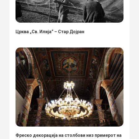
Црква „Св. Илија“ – Стар Дојран
Фреско декорација на столбови низ примерот на