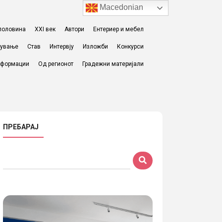
Macedonian
I половина
XXI век
Автори
Ентериер и мебел
жување
Став
Интервју
Изложби
Конкурси
формации
Од регионот
Градежни материјали
ПРЕБАРАЈ