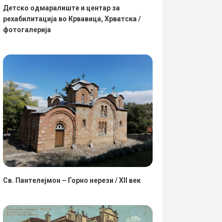
Детско одмаралиште и центар за
рехабилитација во Крвавица, Хрватска /
фотогалерија
Св. Пантелејмон – Горно нерези / XII век