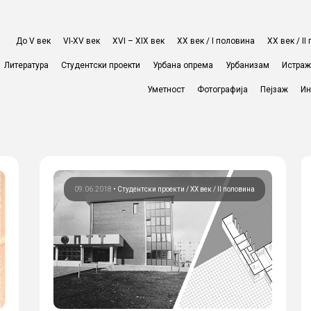
До V век
VI-XV век
XVI – XIX век
ХХ век / I половина
ХХ век / I
Литература
Студентски проекти
Урбана опрема
Урбанизам
Истра
Уметност
Фотографија
Пејзаж
Ин
09.06.2018
•
Студентски проекти
ХХ век / II половина