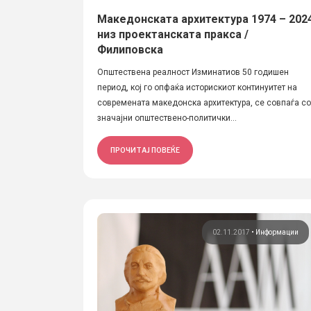
Македонската архитектура 1974 – 202
низ проектанската пракса /
Филиповска
Општествена реалност Изминатиов 50 годишен
период, кој гo опфаќа историскиот континуитет на
современата македонска архитектура, се совпаѓа со
значајни општествено-политички...
ПРОЧИТАЈ ПОВЕЌЕ
02.11.2017
•
Информации