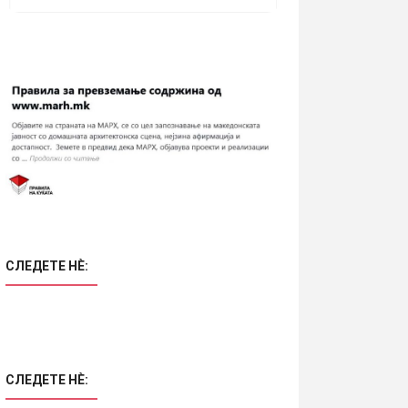
СЛЕДЕТЕ НÈ:
СЛЕДЕТЕ НÈ: