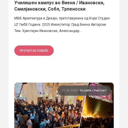
Училишен кампус во Виена / Ивановски,
Смилјановски, Собл, Трпеноски
МВВ Архитектура и Дизајн, претставувана од Коре Студио
ЦТ ГмбХ Година: 2025 Инвеститор: Град Виена Авторски
Тим: Христијан Ивановски, Александар...
ПРОЧИТАЈ ПОВЕЌЕ
22.04.2023
•
Изложби
Уметност