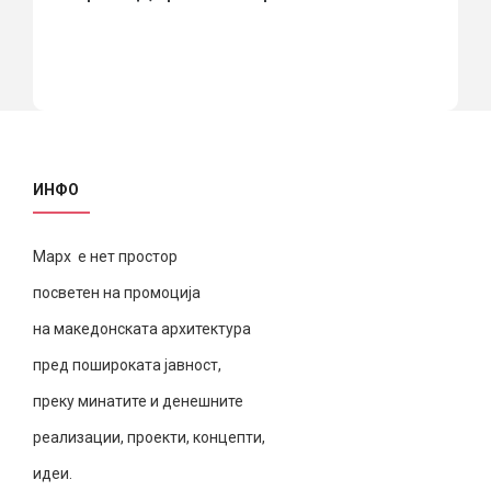
ИНФО
Марх е нет простор
посветен на промоција
на македонската архитектура
пред пошироката јавност,
преку минатите и денешните
реализации, проекти, концепти,
идеи.