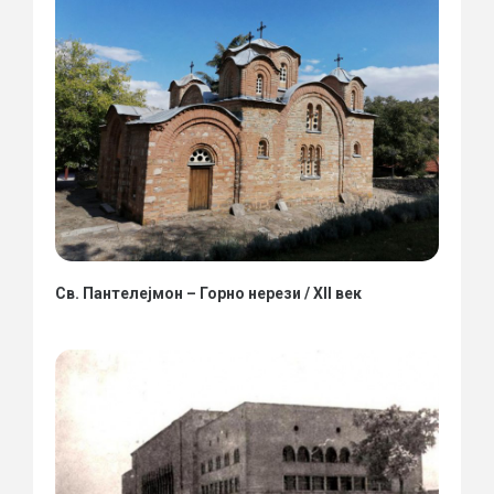
Св. Пантелејмон – Горно нерези / XII век