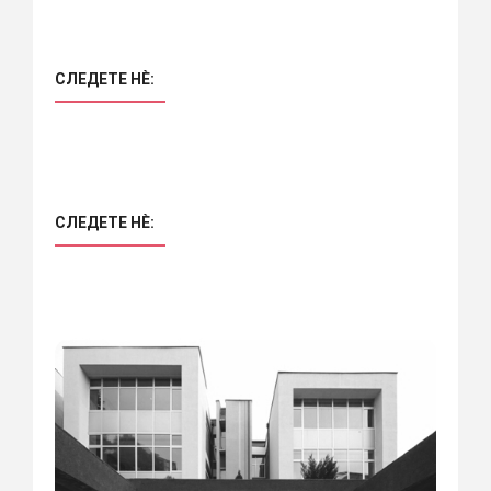
СЛЕДЕТЕ НÈ:
СЛЕДЕТЕ НÈ: