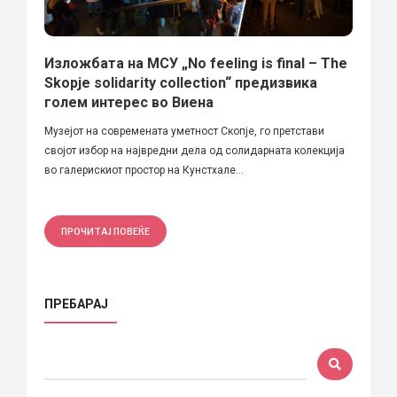
Изложбата на МСУ „No feeling is final – The
Skopje solidarity collection“ предизвика
голем интерес во Виена
Музејот на современата уметност Скопје, го претстави
својот избор на највредни дела од солидарната колекција
во галерискиот простор на Кунстхале...
ПРОЧИТАЈ ПОВЕЌЕ
ПРЕБАРАЈ