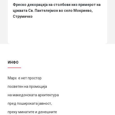
Фреско декорација на столбови низ примерот на
црквата Св. Пантелејмон во село Мокриево,
Струмичко
ИНФО
Марх е нет простор
посветен на промоција
на македонската архитектура
пред пошироката јавност,
преку минатите и денешните