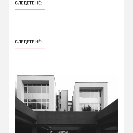
СЛЕДЕТЕ НÈ:
СЛЕДЕТЕ НÈ: