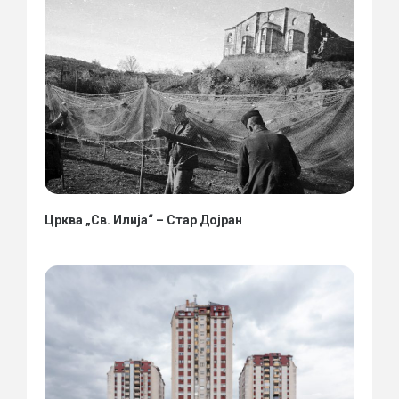
Црква „Св. Илија“ – Стар Дојран