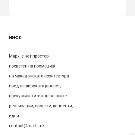
ИНФО
Марх е нет простор
посветен на промоција
на македонската архитектура
пред пошироката јавност,
преку минатите и денешните
реализации, проекти, концепти,
идеи.
contact@marh.mk