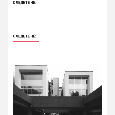
СЛЕДЕТЕ НÈ:
СЛЕДЕТЕ НÈ: