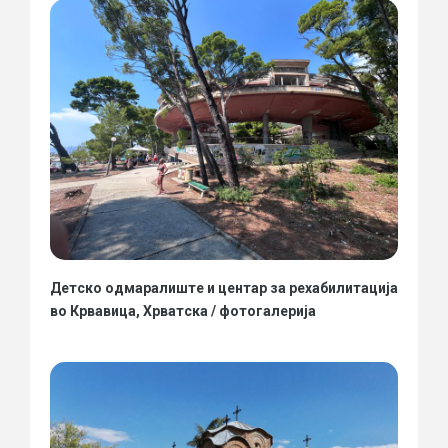
Детско одмаралиште и центар за рехабилитација
во Крвавица, Хрватска / фотогалерија