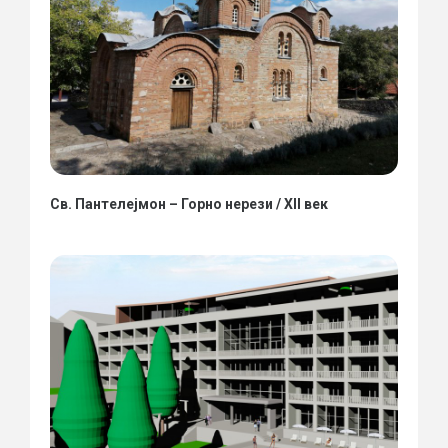
Св. Пантелејмон – Горно нерези / XII век