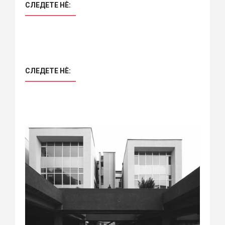
СЛЕДЕТЕ НÈ:
СЛЕДЕТЕ НÈ: