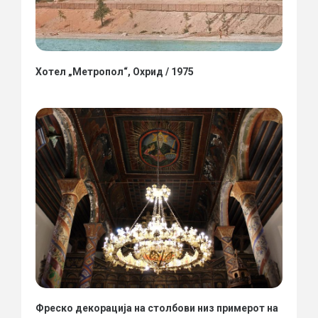
Хотел „Метропол“, Охрид / 1975
Фреско декорација на столбови низ примерот на