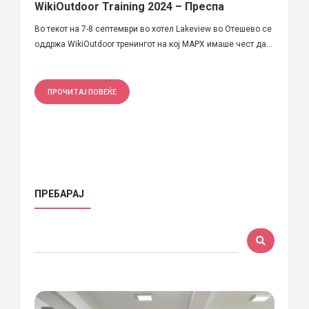
WikiOutdoor Training 2024 – Преспа
Во текот на 7-8 септември во хотел Lakeview во Отешево се
оддржа WikiOutdoor тренингот на кој МАРХ имаше чест да...
ПРОЧИТАЈ ПОВЕЌЕ
ПРЕБАРАЈ