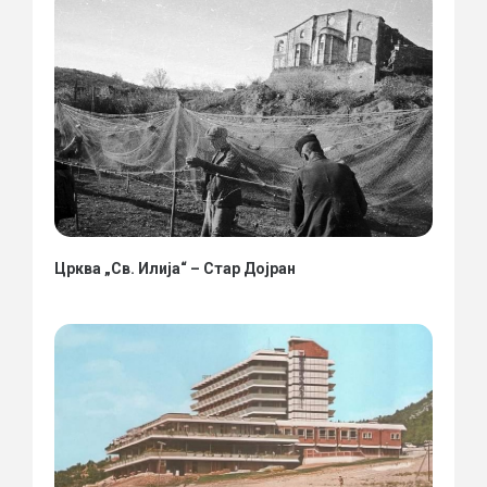
Црква „Св. Илија“ – Стар Дојран