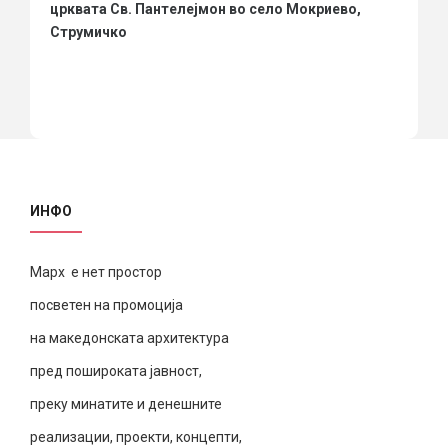
црквата Св. Пантелејмон во село Мокриево,
Струмичко
ИНФО
Марх е нет простор
посветен на промоција
на македонската архитектура
пред пошироката јавност,
преку минатите и денешните
реализации, проекти, концепти,