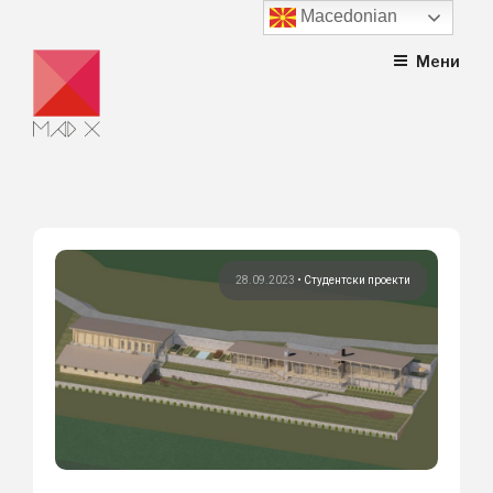
Macedonian
Skip
Мени
to
content
28.09.2023
•
Студентски проекти