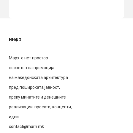
ИНФО
Марх е нет простор
посветен на промоција
на македонската архитектура
пред пошироката јавност,
преку минатите и денешните
реализации, проекти, концепти,
идеи.
contact@marh.mk