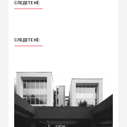
СЛЕДЕТЕ НÈ:
СЛЕДЕТЕ НÈ: