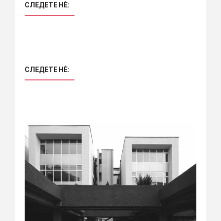
СЛЕДЕТЕ НÈ:
СЛЕДЕТЕ НÈ: