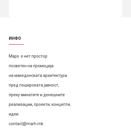
ИНФО
Марх е нет простор
посветен на промоција
на македонската архитектура
пред пошироката јавност,
преку минатите и денешните
реализации, проекти, концепти,
идеи.
contact@marh.mk