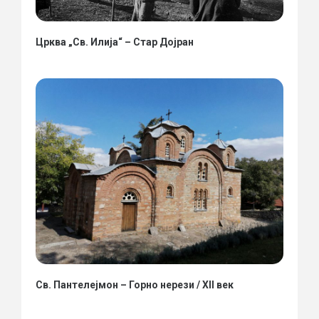
Црква „Св. Илија“ – Стар Дојран
Св. Пантелејмон – Горно нерези / XII век