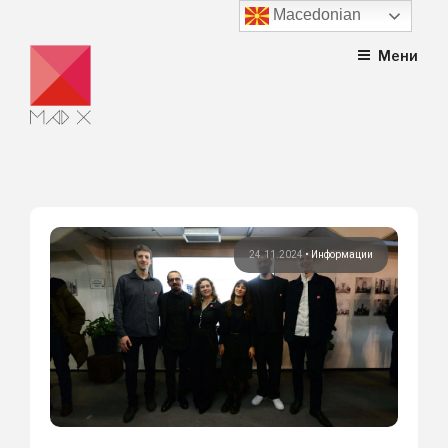
Macedonian
Skip
Мени
to
content
24.11.2024
•
Информации