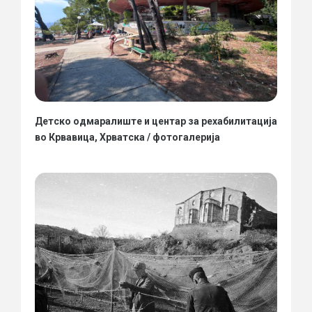
Детско одмаралиште и центар за рехабилитација
во Крвавица, Хрватска / фотогалерија