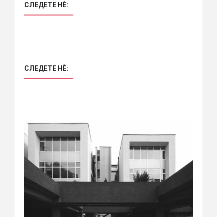
СЛЕДЕТЕ НÈ:
СЛЕДЕТЕ НÈ: