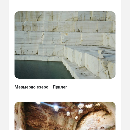
Мермерно езеро – Прилеп