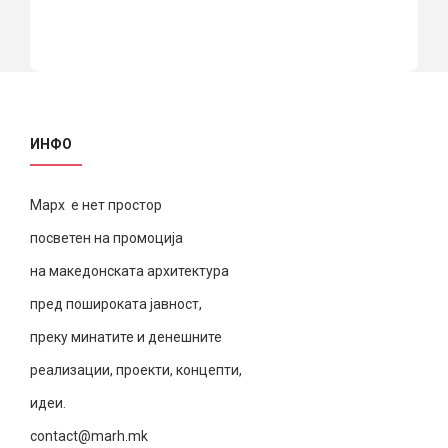
ИНФО
Марх е нет простор
посветен на промоција
на македонската архитектура
пред пошироката јавност,
преку минатите и денешните
реализации, проекти, концепти,
идеи.
contact@marh.mk