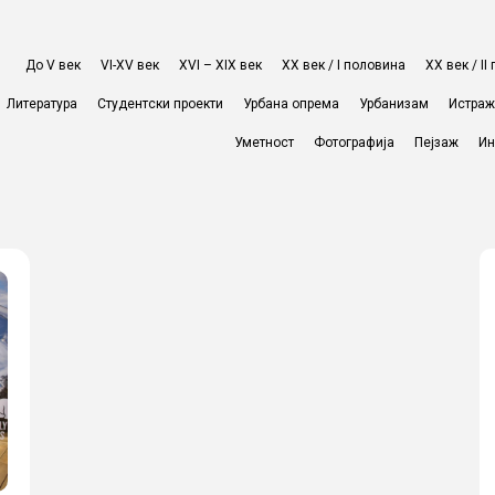
До V век
VI-XV век
XVI – XIX век
ХХ век / I половина
ХХ век / I
Литература
Студентски проекти
Урбана опрема
Урбанизам
Истра
Уметност
Фотографија
Пејзаж
Ин