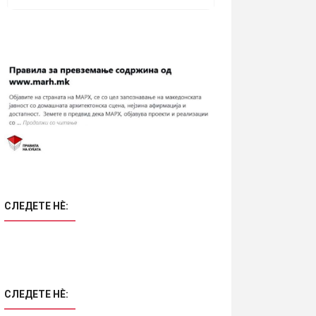
СЛЕДЕТЕ НÈ:
СЛЕДЕТЕ НÈ: