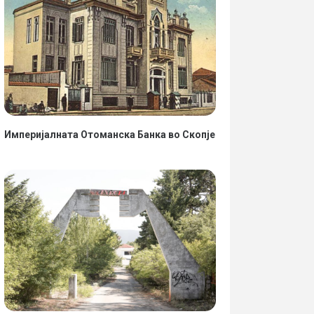
Империјалната Отоманска Банка во Скопје