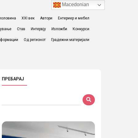
Macedonian
I половина
XXI век
Автори
Ентериер и мебел
жување
Став
Интервју
Изложби
Конкурси
формации
Од регионот
Градежни материјали
ПРЕБАРАЈ