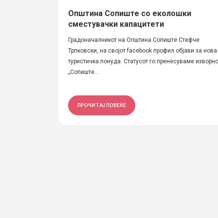
Општина Сопиште со еколошки
сместувачки капацитети
Градоначалникот на Општина Сопиште Стефче
Трпковски, на својот facebook профил објави за нова
туристичка понуда. Статусот го пренесуваме изворно
„Сопиште...
ПРОЧИТАЈ ПОВЕЌЕ