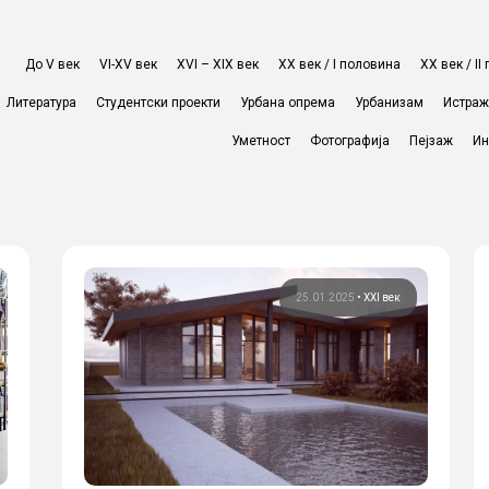
До V век
VI-XV век
XVI – XIX век
ХХ век / I половина
ХХ век / I
Литература
Студентски проекти
Урбана опрема
Урбанизам
Истра
Уметност
Фотографија
Пејзаж
Ин
25.01.2025
•
XXI век