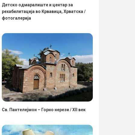
Детско одмаралиште и центар за
рехабилитација во Крвавица, Хрватска /
фотогалерија
Св. Пантелејмон – Горно нерези / XII век