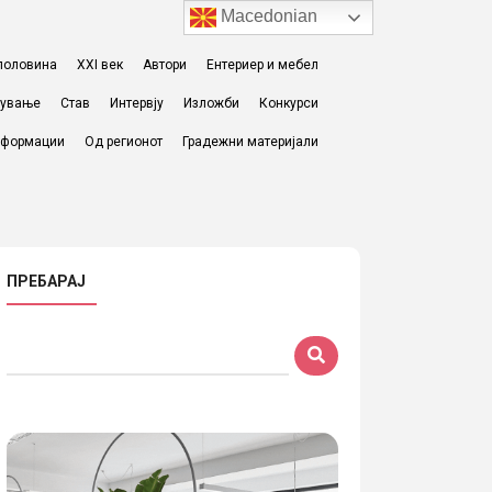
Macedonian
I половина
XXI век
Автори
Ентериер и мебел
жување
Став
Интервју
Изложби
Конкурси
формации
Од регионот
Градежни материјали
ПРЕБАРАЈ