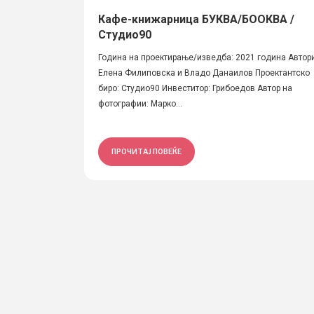
Кафе-книжарница БУКВА/БООКВА /
Студио90
Година на проектирање/изведба: 2021 година Автори
Елена Филиповска и Владо Данаилов Проектантско
биро: Студио90 Инвеститор: Грибоедов Автор на
фотографии: Марко...
ПРОЧИТАЈ ПОВЕЌЕ