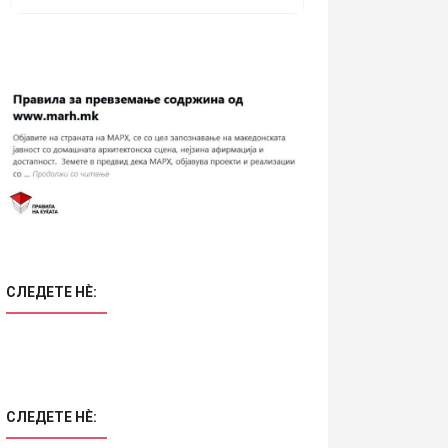
СЛЕДЕТЕ НÈ:
СЛЕДЕТЕ НÈ: