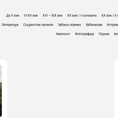
До V век
VI-XV век
XVI – XIX век
ХХ век / I половина
ХХ век / I
Литература
Студентски проекти
Урбана опрема
Урбанизам
Истра
Уметност
Фотографија
Пејзаж
Ин