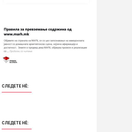
СЛЕДЕТЕ НÈ:
СЛЕДЕТЕ НÈ: