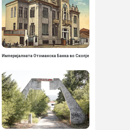
Империјалната Отоманска Банка во Скопје