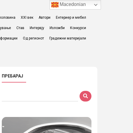
Macedonian
I половина
XXI век
Автори
Ентериер и мебел
жување
Став
Интервју
Изложби
Конкурси
формации
Од регионот
Градежни материјали
ПРЕБАРАЈ