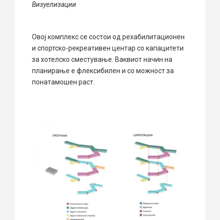
Визуелизации
Овој комплекс се состои од рехабилитационен
и спортско-рекреативен центар со капацитети
за хотелско сместување. Ваквиот начин на
планирање е флексибилен и со можност за
понатамошен раст.