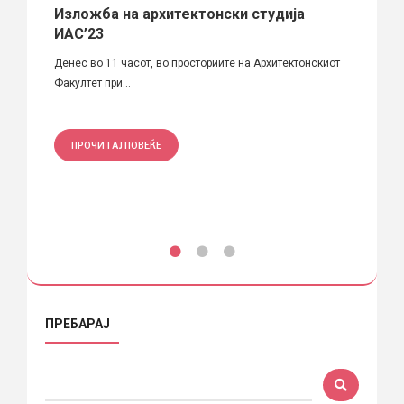
Изложба на архитектонски студија
“ШО
ИАС’23
СИМУ
Денес во 11 часот, во просториите на Архитектонскиот
Проек
Факултет при...
Студен
Семеста
ПРОЧИТАЈ ПОВЕЌЕ
ПРО
ПРЕБАРАЈ