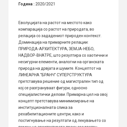
Година :
2020/2021
Еволуцијата на растот на местото како
компарација со растот на природата, во
релација со зададениот природен контекст.
Доминација на примарните релации:
ПРИРОДА-АРХИТЕКТУРА, ЗЕМЈА-НЕБО,
НАДВОР-ВНАТРЕ, што резултира со хаотични и
несигурни елементи, аналогни на органската
природа на дрвјата и шумите. Концептот на
ЛИНЕАРНА ‘’БРАНЧ’’ СУПЕРСТРУКТУРА
претставува решение од магистрален тип од
кој се разгрануваат фигури, односно
специјалистички делови. Примарна цел на овој
концепт претставува минимизирање на
институционалната слика за
рехабилитационите центри, како и
постигнување на резултати од лекувањето со
помош на архитектурата преку соодветен