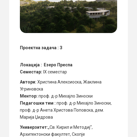
Проектна задача :
З
Локација :
Езеро Преспа
Семестар:
IX семестар
Автори:
Христина Алексиоска, Жаклина
Угриновска
Ментор:
проф. д-р Михајло Зиноски
Педагошки тим :
проф. д-р Михајло Зиноски,
проф. д-р Анета Христова Поповска, дем.
Марија Џидрова
Универзитет:
„Св. Кирил и Методиј“,
Архитектонски факултет, Скопје