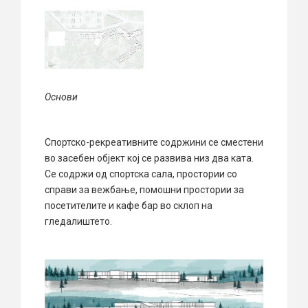
Основи
Спортско-рекреативните содржини се сместени
во засебен објект кој се развива низ два ката.
Се содржи од спортска сала, простории со
справи за вежбање, помошни простории за
посетителите и кафе бар во склоп на
гледалиштето.