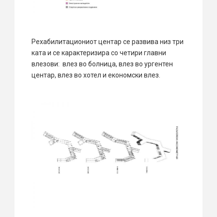
Рехабилитациониот центар се развива низ три
ката и се карактеризира со четири главни
влезови: влез во болница, влез во ургентен
центар, влез во хотел и економски влез.