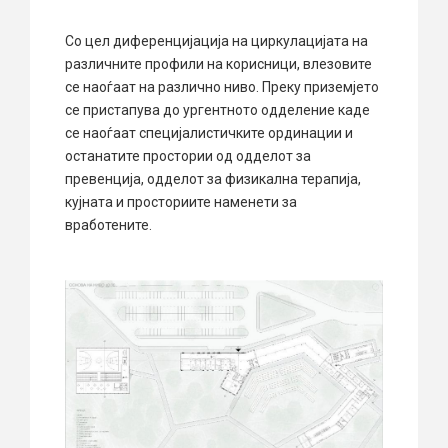
Со цел диференцијација на циркулацијата на
различните профили на корисници, влезовите
се наоѓаат на различно ниво. Преку приземјето
се пристапува до ургентното одделение каде
се наоѓаат специјалистичките ординации и
останатите простории од одделот за
превенција, одделот за физикална терапија,
кујната и просториите наменети за
вработените.