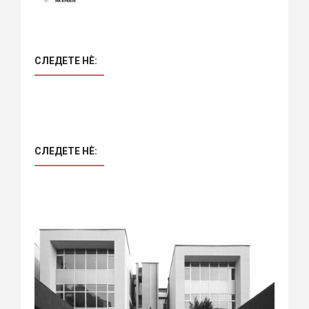
СЛЕДЕТЕ НÈ:
СЛЕДЕТЕ НÈ: