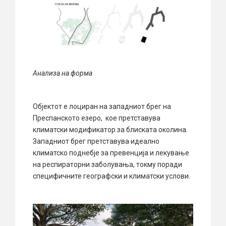
Анализа на форма
Објектот е лоциран на западниот брег на
Преспанското езеро, кое претставува
климатски модификатор за блиската околина.
Западниот брег претставува идеално
климатско поднебје за превенција и лекување
на респираторни заболувања, токму поради
специфичните географски и климатски услови.