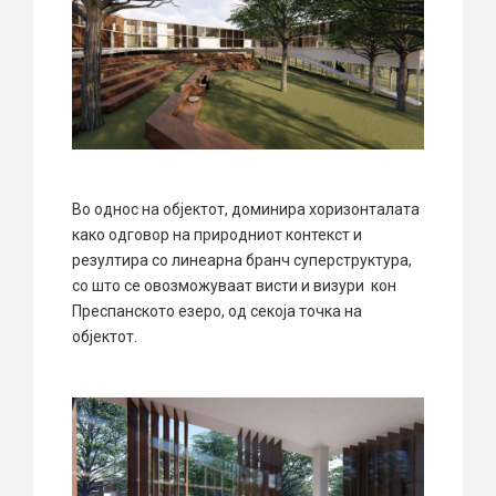
Во однос на објектот, доминира хоризонталата
како одговор на природниот контекст и
резултира со линеарна бранч суперструктура,
со што се овозможуваат висти и визури кон
Преспанското езеро, од секоја точка на
објектот.