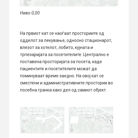
Ниво 0,00
На првиот кат се наоѓаат просториите од
одделот за лекување, односно стационарот,
влезот за хотелот, лобито, кујната и
трпезаријата за посетителите. Централно е
поставена просторијата за посета, каде
пациентите и посетителите можат да
поминуваат време заедно. На овој кат се
сместени и административните простории во
посебна гранка како дел од самиот објект.