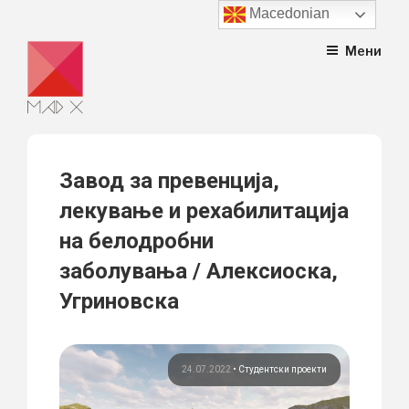
Macedonian
Skip
Мени
to
content
Завод за превенција,
лекување и рехабилитација
на белодробни
заболувања / Алексиоска,
Угриновска
24.07.2022
•
Студентски проекти