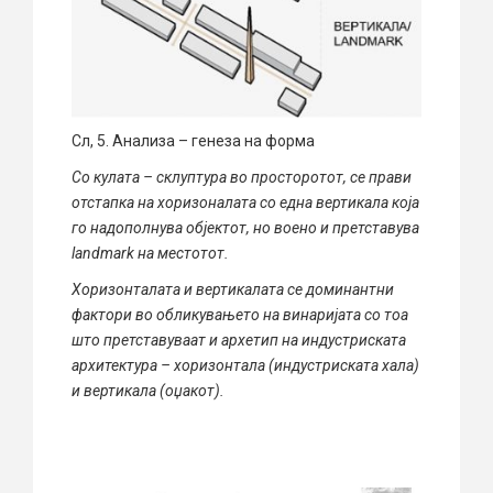
Сл, 5. Анализа – генеза на форма
Со кулата – склуптура во просторотот, се прави
отстапка на хоризоналата со една вертикала која
го надополнува објектот, но воено и претставува
landmark на местотот.
Хоризонталата и вертикалата се доминантни
фактори во обликувањето на винаријата со тоа
што претставуваат и архетип на индустриската
архитектура – хоризонтала (индустриската хала)
и вертикала (оџакот).