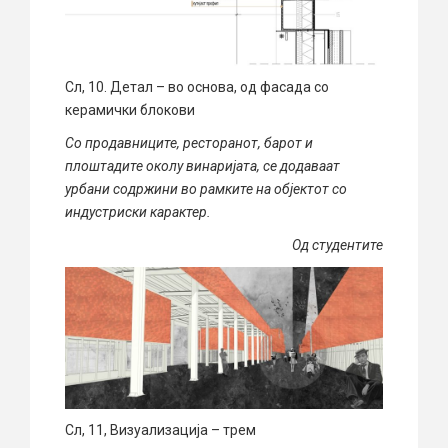
Сл, 10. Детал – во основа, од фасада со
керамички блокови
Со продавниците, ресторанот, барот и
плоштадите околу винаријата, се додаваат
урбани содржини во рамките на објектот со
индустриски карактер.
Од студентите
Сл, 11, Визуализација – трем