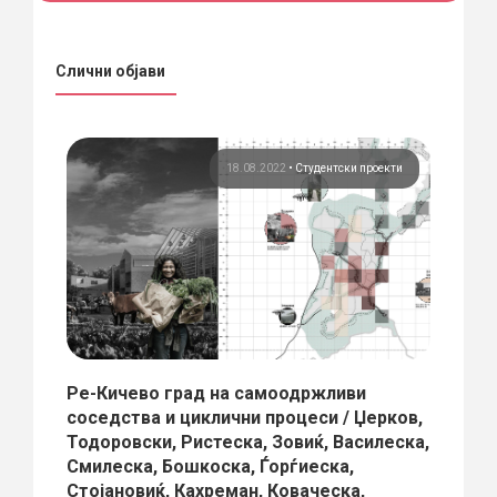
Слични објави
кти
18.08.2022
•
Студентски проекти
Ре-Кичево град на самоодржливи
Дому
соседства и циклични процеси / Џерков,
Архи
Тодоровски, Ристеска, Зовиќ, Василеска,
Педаго
Смилеска, Бошкоска, Ѓорѓиеска,
Папаст
Стојановиќ, Кахреман, Коваческа,