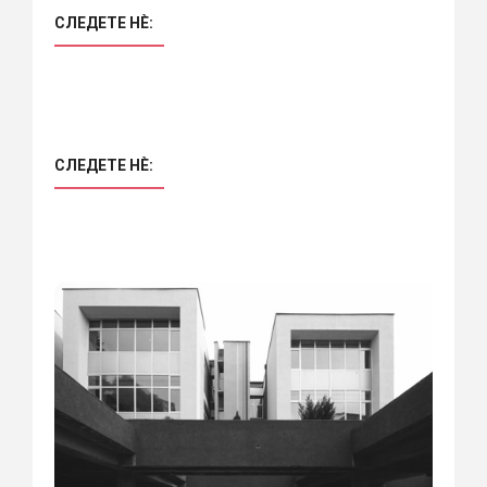
СЛЕДЕТЕ НÈ:
СЛЕДЕТЕ НÈ: