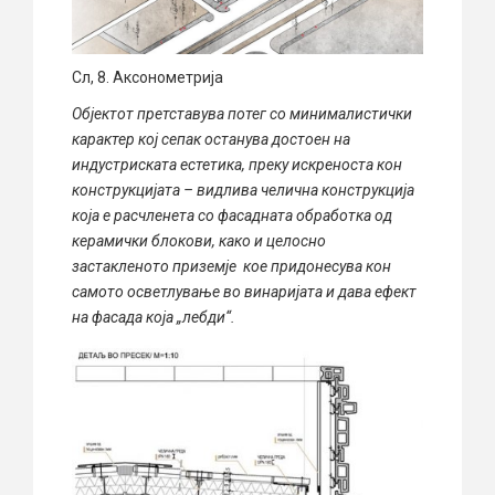
Сл, 8. Аксонометрија
Објектот претставува потег со минималистички
карактер кој сепак останува достоен на
индустриската естетика, преку искреноста кон
конструкцијата – видлива челична конструкција
која е расчленета со фасадната обработка од
керамички блокови, како и целосно
застакленото приземје кое придонесува кон
самото осветлување во винаријата и дава ефект
на фасада која „лебди“.