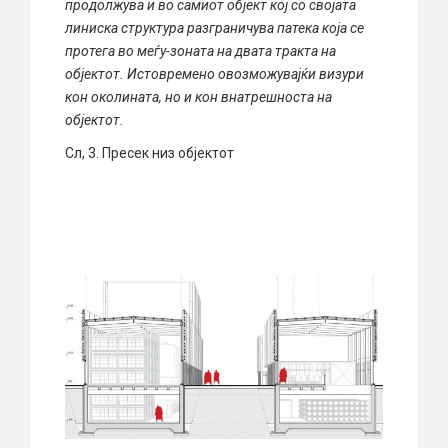
продолжува и во самиот објект кој со својата
линиска структура разграничува патека која се
протега во меѓу-зоната на двата тракта на
објектот. Истовремено овозможувајќи визури
кон околината, но и кон внатрешноста на
објектот.
Сл, 3. Пресек низ објектот