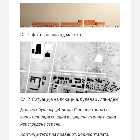
Сл, 1. Фотографија од макета
Сл, 2. Ситуација на локација, булевар „Илинден“
Долгиот булевар „Илинден“ во оваа зона се
карактеризира со една изградена страна и една
неизградена страна.
Континуитетот на правецот, хоризонталата,