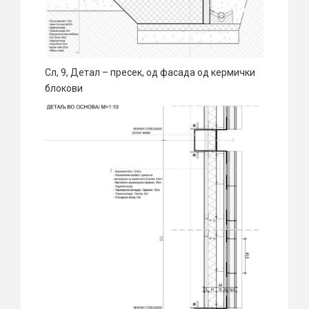
Сл, 9, Детал – пресек, од фасада од кермички
блокови