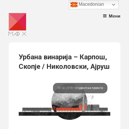
Macedonian
Skip
Мени
to
content
Урбана винарија – Карпош,
Скопје / Николовски, Ајруш
09.02.2018
•
Студентски проекти