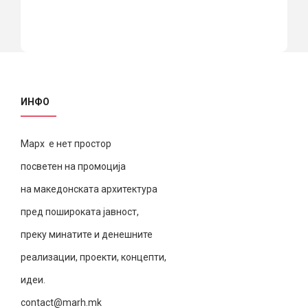
ИНФО
Марх е нет простор
посветен на промоција
на македонската архитектура
пред пошироката јавност,
преку минатите и денешните
реализации, проекти, концепти,
идеи.
contact@marh.mk