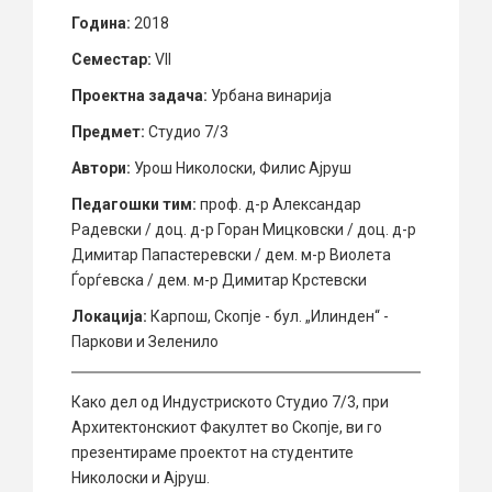
Година:
2018
Семестар:
VII
Проектна задача:
Урбана винарија
Предмет:
Студио 7/3
Автори:
Урош Николоски, Филис Ајруш
Педагошки тим:
проф. д-р Александар
Радевски / доц. д-р Горан Мицковски / доц. д-р
Димитар Папастеревски / дем. м-р Виолета
Ѓорѓевска / дем. м-р Димитар Крстевски
Локација:
Карпош, Скопје - бул. „Илинден“ -
Паркови и Зеленило
Како дел од Индустриското Студио 7/3, при
Архитектонскиот Факултет во Скопје, ви го
презентираме проектот на студентите
Николоски и Ајруш.