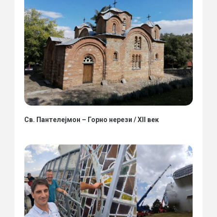
Св. Пантелејмон – Горно нерези / XII век