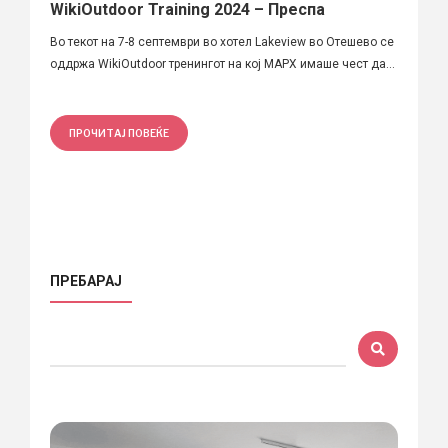
WikiOutdoor Training 2024 – Преспа
Во текот на 7-8 септември во хотел Lakeview во Отешево се
оддржа WikiOutdoor тренингот на кој МАРХ имаше чест да...
ПРОЧИТАЈ ПОВЕЌЕ
ПРЕБАРАЈ