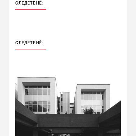
СЛЕДЕТЕ НÈ:
СЛЕДЕТЕ НÈ: