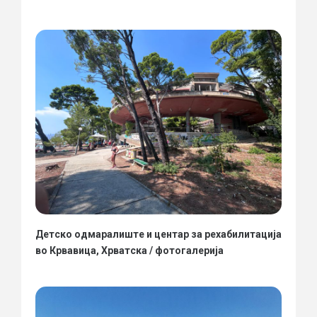
Детско одмаралиште и центар за рехабилитација
во Крвавица, Хрватска / фотогалерија