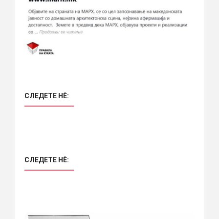
СЛЕДЕТЕ НÈ:
СЛЕДЕТЕ НÈ: